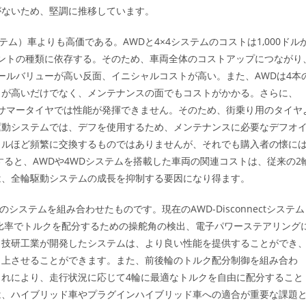
がないため、堅調に推移しています。
テム）車よりも高価である。AWDと4×4システムのコストは1,000ドル
ーネントの種類に依存する。そのため、車両全体のコストアップにつながり
ールバリューが高い反面、イニシャルコストが高い。また、AWDは4本
トが高いだけでなく、メンテナンスの面でもコストがかかる。さらに、
やサマータイヤでは性能が発揮できません。そのため、街乗り用のタイヤ
駆動システムでは、デフを使用するため、メンテナンスに必要なデフオ
イルほど頻繁に交換するものではありませんが、それでも購入者の懐に
すると、AWDや4WDシステムを搭載した車両の関連コストは、従来の2
は、全輪駆動システムの成長を抑制する要因になり得ます。
システムを組み合わせたものです。現在のAWD-Disconnectシステム
比率でトルクを配分するための操舵角の検出、電子パワーステアリング
田技研工業が開発したシステムは、より良い性能を提供することができ
向上させることができます。また、前後輪のトルク配分制御を組み合わ
れにより、走行状況に応じて4輪に最適なトルクを自由に配分すること
は、ハイブリッド車やプラグインハイブリッド車への適合が重要な課題