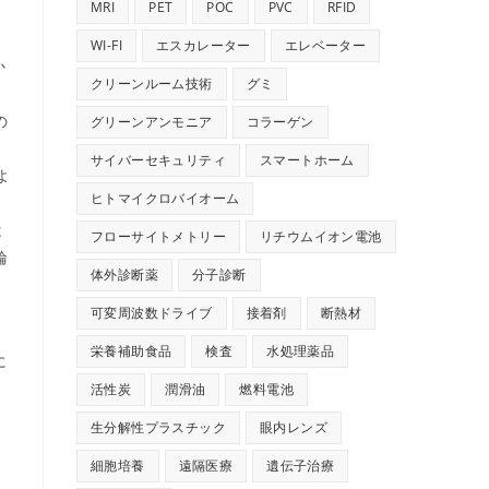
MRI
PET
POC
PVC
RFID
WI-FI
エスカレーター
エレベーター
か
クリーンルーム技術
グミ
、
の
グリーンアンモニア
コラーゲン
サイバーセキュリティ
スマートホーム
よ
ヒトマイクロバイオーム
イ
は
フローサイトメトリー
リチウムイオン電池
輪
体外診断薬
分子診断
可変周波数ドライブ
接着剤
断熱材
栄養補助食品
検査
水処理薬品
に
、
活性炭
潤滑油
燃料電池
生分解性プラスチック
眼内レンズ
細胞培養
遠隔医療
遺伝子治療
と