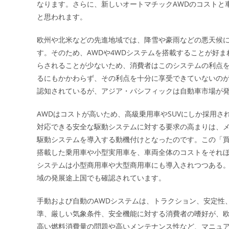
なります。さらに、新しいオートマチックAWDのコストと
と思われます。
欧州や北米などの先進地域では、降雪や豪雨などの悪天候
す。そのため、AWDや4WDシステムを搭載することが好
らされることが少ないため、消費者はこのシステムの利点を
るにもかかわらず、その利点を十分に享受できていないの
認知されているが、アジア・パシフィックは自動車市場が
AWDはコストが高いため、高級乗用車やSUVにしか採用
対応できる安全な駆動システムに対する要求の高まりは、メ
駆動システムを導入する動機付けとなったのです。この「買
搭載した乗用車や小型実用車を、車両全体のコストをそれ
システムは小型商用車や大型商用車にも導入されつつある
域の発展途上国でも確認されています。
手動および自動のAWDシステムは、トラクション、安定性
準、厳しい気象条件、安全機能に対する消費者の嗜好が、欧
高い燃料消費量の問題や高いメンテナンス性など、マニュア