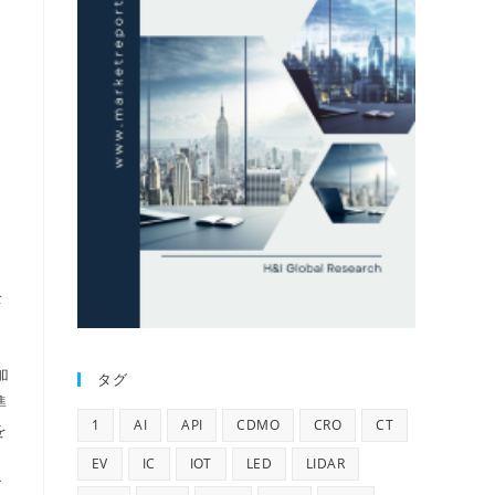
全
加
タグ
準
1
AI
API
CDMO
CRO
CT
を
EV
IC
IOT
LED
LIDAR
ア