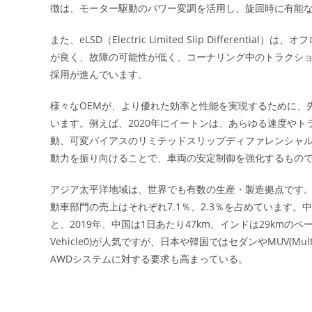
徴は、モーター駆動のパワー変調を活用し、旋回時に有能なオフ
また、eLSD（Electric Limited Slip Differ
が良く、故障の可能性が低く、コーナリング中のトラクシ
採用が進んでいます。
様々なOEMが、より優れた効率と性能を実現するために、
います。例えば、2020年にイートンは、あらゆる速度や
動、可変バイアスのリミテッドスリップディファレンシャルであ
動力を振り向けることで、車両の安定制御を強化するもの
アジア太平洋地域は、世界でも有数の生産・製造拠点です。
動車部門の売上はそれぞれ7.1％、2.3％を占めています
と、2019年、中国は1日あたり47km、インドは29kmのペースで
Vehicle0)が人気ですが、日本や韓国ではセダンやMUV(Mult
AWDシステムに対する要求も高まっている。