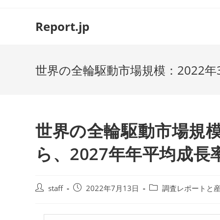
コ
ン
Report.jp
テ
ン
ツ
世界の全輪駆動市場規模：2022年3
へ
ス
キ
ッ
プ
世界の全輪駆動市場規模：
ら、2027年年平均成長率
投
投
投
staff
2022年7月13日
調査レポートと
稿
稿
稿
者:
公
カ
開
テ