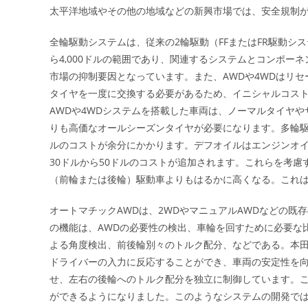
太平洋地域やその他の地域などの新興市場では、安全規制
全輪駆動システムは、従来の2輪駆動（FFまたはFR駆動シス
ら4,000ドルの範囲であり、関連するシステムとコンポ
市場の抑制要因となっています。また、AWDや4WDはリセ
タイヤを一度に交換する必要があるため、イニシャルコス
AWDや4WDシステムを搭載した車両は、ノーマルタイヤ
りも高価なオールシーズンタイヤが必要になります。多輪
ルのコストが余分にかかります。デフオイルはエンジンオ
30ドルから50ドルのコストが追加されます。これらを考慮
（前輪または後輪）駆動車よりもはるかに高くなる。これ
オートマチックAWDは、2WDやマニュアルAWDなどの既存の
の機能は、AWDの必要性の検出、車輪を回すために必要な
よる角度検出、前後輪別々のトルク配分、などである。本
ドライバーの入力に反応することができ、車両の安定性を
せ、左右の後輪へのトルク配分を独立に制御しています。こ
ができるようになりました。このようなシステムの開発で