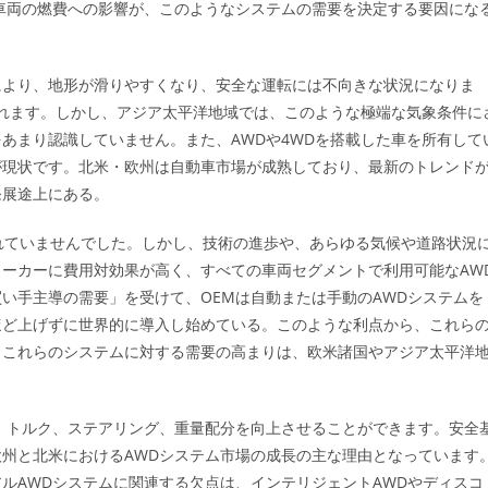
車両の燃費への影響が、このようなシステムの需要を決定する要因にな
により、地形が滑りやすくなり、安全な運転には不向きな状況になりま
まれます。しかし、アジア太平洋地域では、このような極端な気象条件に
あまり認識していません。また、AWDや4WDを搭載した車を所有して
が現状です。北米・欧州は自動車市場が成熟しており、最新のトレンド
発展途上にある。
されていませんでした。しかし、技術の進歩や、あらゆる気候や道路状況
ーカーに費用対効果が高く、すべての車両セグメントで利用可能なAW
い手主導の需要」を受けて、OEMは自動または手動のAWDシステムを
ほど上げずに世界的に導入し始めている。このような利点から、これら
。これらのシステムに対する需要の高まりは、欧米諸国やアジア太平洋
、トルク、ステアリング、重量配分を向上させることができます。安全
州と北米におけるAWDシステム市場の成長の主な理由となっています
ルAWDシステムに関連する欠点は、インテリジェントAWDやディスコ