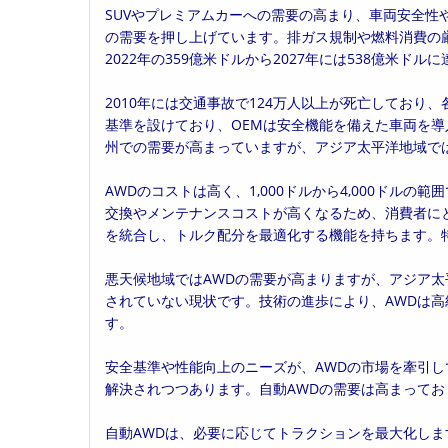
SUVやプレミアムカーへの需要の高まり、車両安全性
日:
ゴ
の需要を押し上げています。排ガス規制や燃料消費の
リ
2022年の359億米ドルから2027年には538億米ド
ー:
2010年には交通事故で124万人以上が死亡しており
基準を設けており、OEMは安全機能を備えた車両を導
州での需要が高まっていますが、アジア太平洋地域で
AWDのコストは高く、1,000ドルから4,000ドル
交換やメンテナンスコストが高くなるため、消費者に
を統合し、トルク配分を最適化する機能を持ちます。
悪天候地域ではAWDの需要が高まりますが、アジア
されていない現状です。技術の進歩により、AWDは
す。
安全基準や性能向上のニーズが、AWDの市場を牽引
解決されつつあります。自動AWDの需要は高まって
自動AWDは、必要に応じてトラクションを最大化し