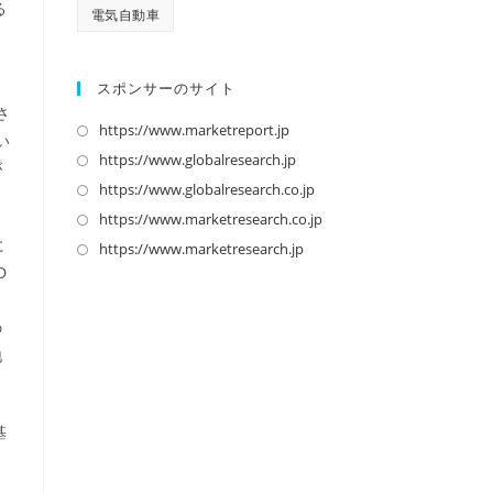
る
電気自動車
スポンサーのサイト
さ
https://www.marketreport.jp
新
い
し
https://www.globalresearch.jp
新
が
い
し
https://www.globalresearch.co.jp
新
タ
い
し
https://www.marketresearch.co.jp
新
ブ
タ
い
に
し
https://www.marketresearch.jp
新
で
ブ
タ
D
い
し
開
で
ブ
タ
い
く
開
で
の
ブ
タ
く
開
地
で
ブ
く
開
で
く
開
基
く
。