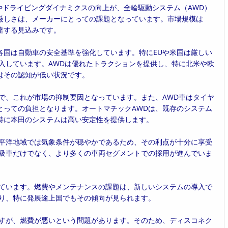
やドライビングダイナミクスの向上が、全輪駆動システム（AWD）
厳しさは、メーカーにとっての課題となっています。市場規模は
ルに達する見込みです。
、各国は自動車の安全基準を強化しています。特にEUや米国は厳しい
入しています。AWDは優れたトラクションを提供し、特に北米や欧
はその認知が低い状況です。
の範囲で、これが市場の抑制要因となっています。また、AWD車はタイヤ
とっての負担となります。オートマチックAWDは、既存のシステム
特に本田のシステムは高い安定性を提供します。
太平洋地域では気象条件が穏やかであるため、その利点が十分に享受
高級車だけでなく、より多くの車両セグメントでの採用が進んでいま
しています。燃費やメンテナンスの課題は、新しいシステムの導入で
おり、特に発展途上国でもその傾向が見られます。
ますが、燃費が悪いという問題があります。そのため、ディスコネク