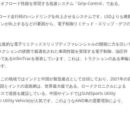
ロード性能を実現する低速システム「Grip-Control」である。
ential）は、オフロード走行時のハンドリングを向上させるシステムです。LSDよりも燃
ョンが向上するなどの要因から、電子制御リミテッド・スリップ・デフ
先進的な電子リミテッドスリップディファレンシャルの開発に力を注い
トラクションの状態で最適化された車両性能を実現する電子制御、油圧作
るInfiniTracを発表しています。これは、トラクションのある車輪
です。
この地域ではインドと中国が製造拠点として台頭しており、2021年の
。中国とインドの道路網は、世界最大級である。ロードクロニクルによる
道路を建設している。中国やインドではSUV(Sports Utility
i Utility Vehicle)が人気です。このようなAWD車の需要増加により、