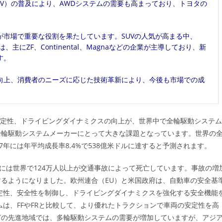
EV）の普及により、AWDシステムの需要も高まっており、トヨタの
市場で重要な役割を果たしています。SUVの人気が高まる中、
にZF、Continental、Magnaなどの企業が主導しており、新
す。
向上、消費者のニーズに応じた技術革新により、今後も市場での成
安定性、ドライビングダイナミクスの向上が、世界中で全輪駆動システム
全輪駆動システムメーカーにとって大きな課題となっています。世界の
27年には年平均成長率8.4%で538億米ドルに達すると予測されます。
年には世界で124万人以上が交通事故によって死亡しています。事故の増
るようになりました。欧州連合（EU）と米国政府は、自動車の安全基
定性、安全性を制御し、ドライビングダイナミクスを強化する安全機能
は、FFやFRと比較して、より優れたトラクションで車両の安定性を高
どの先進地域では、多輪駆動システムの需要が増加していますが、アジ