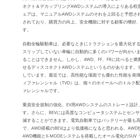
ネクト＆デカップリングAWDシステムの導入によりある程
ェアは、マニュアルAWDシステムのそれを上回ると予想さ
されており、購買力の向上、安全機能に対する顧客の嗜好、
す。
自動全輪駆動車は、必要なときにトラクションを最大化す
スリップしていない車輪に自動的に多くのパワーが向かい
ることはできません。しかし、4WD、FF、FRに比べると
せるディスコネクトAWDシステムというものがあります。
しています。最近では、高性能な場面でも優れた性能を発
ィファレンシャル（TVD）は、個々のホイールへのトルク
ァレンシャルです。
乗員安全規制の強化、EV用AWDシステムのストレート設計
す。さらに、BEVには高度なコンピュータシステムとセン
減することができます。電気自動車ではバッテリーが最も高
で、AWD搭載のBEVはより低価格になると思われる。AWD
AWD機能とX-MODEシステムを搭載したオール電化のSUV「