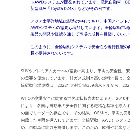
トAWDシステムが開発されています。電気自動車（B
新型SUV「Toyota bZ4X」などがその例です。
アジア太平洋地域は製造の中心であり、中国とインドが
AWDシステムの需要も増加しています。全輪駆動市場は、主
製品の開発や提携を通じて市場の成長を目指していま
このように、全輪駆動システムは安全性や走行性能の
長が期待されています。
SUVやプレミアムカーへの需要の高まり、車両の安全性、
の需要を促進しています。排ガス規制と高い燃料消費は、
輪駆動市場規模は、2022年の推定値359億米ドルから、20
WHOの交通安全に関する世界現状報告書によると、2010
により、各国は自動車の安全性に関する厳格な基準を導入す
の面でリーダー的存在です。その結果、OEMは、車両の安
内蔵した車両を導入しています。全輪駆動（AWD）システム
め、自動車に能力を提供します。このため、欧州や北米な