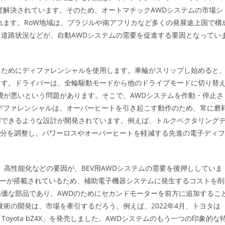
度解決されています。そのため、オートマチックAWDシステムの市場シ
れます。RoW地域は、ブラジルや南アフリカなど多くの発展途上国で構
道路状況などが、自動AWDシステムの需要を促進する要因となってい
るためにディファレンシャルを使用します。車輪がスリップし始めると
ます。ドライバーは、全輪駆動モードから他のドライブモードに切り替
燃費が悪いという問題があります。そこで、AWDシステムを作動・停止さ
デファレンシャルは、オーバーヒートを引き起こす動作のため、常に磨
揮できるような設計が開発されています。例えば、トルクベクタリング
配分を調整し、パワーロスやオーバーヒートを軽減する先進の電子ディフ
、高性能化などの要因が、BEV用AWDシステムの需要を後押ししていま
サーが搭載されているため、補助電子機器システムに発生するコストを削
価な部品であり、AWDのためにセカンドモーターを前方に追加するこ
技術の開発は、市場を牽引するだろう。例えば、2022年4月、トヨタは
Toyota bZ4X」を発売しました。AWDシステムのもう一つの印象的な