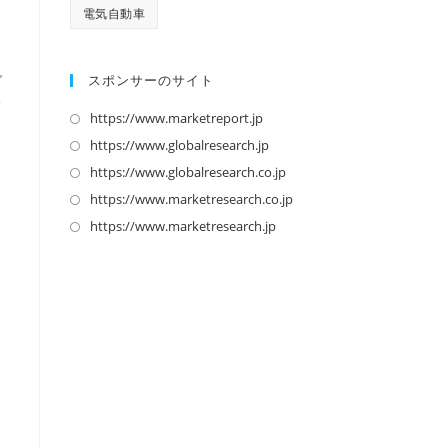
電気自動車
スポンサーのサイト
グ
て
https://www.marketreport.jp
新
し
https://www.globalresearch.jp
新
い
し
https://www.globalresearch.co.jp
新
タ
い
し
https://www.marketresearch.co.jp
新
ブ
タ
い
し
https://www.marketresearch.jp
新
で
ブ
タ
い
し
開
で
ブ
タ
い
く
開
で
ブ
タ
く
開
で
ブ
く
開
で
く
開
く