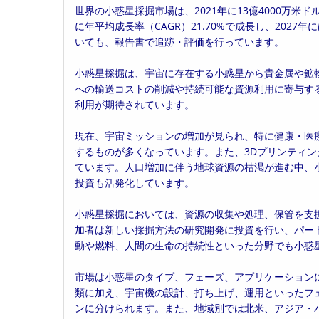
世界の小惑星採掘市場は、2021年に13億4000万米ド
日:
ゴ
に年平均成長率（CAGR）21.70%で成長し、2027年
リ
いても、報告書で追跡・評価を行っています。
ー:
小惑星採掘は、宇宙に存在する小惑星から貴金属や鉱
への輸送コストの削減や持続可能な資源利用に寄与す
利用が期待されています。
現在、宇宙ミッションの増加が見られ、特に健康・医
するものが多くなっています。また、3Dプリンティ
ています。人口増加に伴う地球資源の枯渇が進む中、
投資も活発化しています。
小惑星採掘においては、資源の収集や処理、保管を支援
加者は新しい採掘方法の研究開発に投資を行い、パー
動や燃料、人間の生命の持続性といった分野でも小惑
市場は小惑星のタイプ、フェーズ、アプリケーション
類に加え、宇宙機の設計、打ち上げ、運用といったフ
ンに分けられます。また、地域別では北米、アジア・