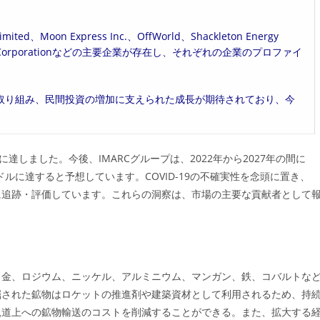
ted、Moon Express Inc.、OffWorld、Shackleton Energy
onautica Corporationなどの主要企業が存在し、それぞれの企業のプロファイ
取り組み、民間投資の増加に支えられた成長が期待されており、今
に達しました。今後、IMARCグループは、2022年から2027年の間に
億米ドルに達すると予想しています。COVID-19の不確実性を念頭に置き、
に追跡・評価しています。これらの洞察は、市場の主要な貢献者として
、金、ロジウム、ニッケル、アルミニウム、マンガン、鉄、コバルトな
掘された鉱物はロケットの推進剤や建築資材として利用されるため、持
軌道上への鉱物輸送のコストを削減することができる。また、拡大する