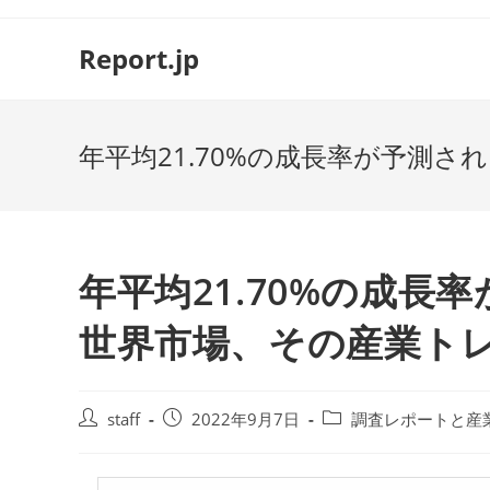
コ
ン
Report.jp
テ
ン
ツ
年平均21.70%の成長率が予測
へ
ス
キ
ッ
プ
年平均21.70%の成
世界市場、その産業ト
投
投
投
staff
2022年9月7日
調査レポートと産
稿
稿
稿
者:
公
カ
開
テ