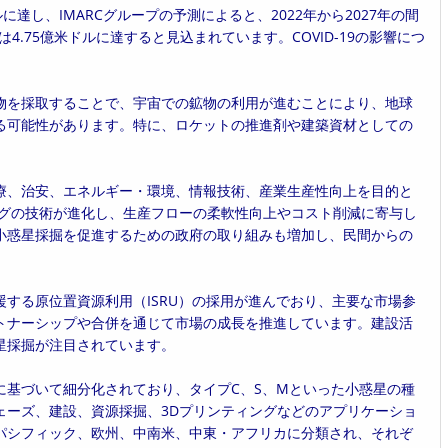
ルに達し、IMARCグループの予測によると、2022年から2027年の間
には4.75億米ドルに達すると見込まれています。COVID-19の影響につ
物を採取することで、宇宙での鉱物の利用が進むことにより、地球
る可能性があります。特に、ロケットの推進剤や建築資材としての
療、治安、エネルギー・環境、情報技術、産業生産性向上を目的と
ングの技術が進化し、生産フローの柔軟性向上やコスト削減に寄与し
小惑星採掘を促進するための政府の取り組みも増加し、民間からの
する原位置資源利用（ISRU）の採用が進んでおり、主要な市場参
トナーシップや合併を通じて市場の成長を推進しています。建設活
星採掘が注目されています。
に基づいて細分化されており、タイプC、S、Mといった小惑星の種
ェーズ、建設、資源採掘、3Dプリンティングなどのアプリケーショ
パシフィック、欧州、中南米、中東・アフリカに分類され、それぞ