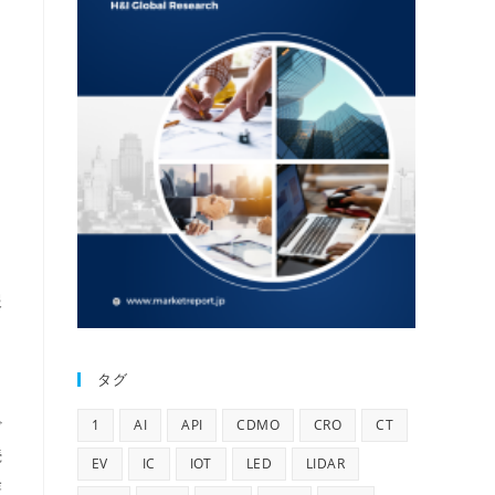
報
タグ
1
AI
API
CDMO
CRO
CT
ど
続
EV
IC
IOT
LED
LIDAR
経