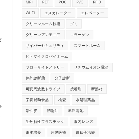
MRI
PET
POC
PVC
RFID
WI-FI
エスカレーター
エレベーター
クリーンルーム技術
グミ
グリーンアンモニア
コラーゲン
市
サイバーセキュリティ
スマートホーム
る
ヒトマイクロバイオーム
フローサイトメトリー
リチウムイオン電池
体外診断薬
分子診断
可変周波数ドライブ
接着剤
断熱材
め
栄養補助食品
検査
水処理薬品
ラ
活性炭
潤滑油
燃料電池
上
生分解性プラスチック
眼内レンズ
細胞培養
遠隔医療
遺伝子治療