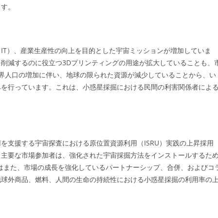
ます。
IT）、産業生産性の向上を目的とした宇宙ミッションが増加していま
削減するのに役立つ3Dプリンティングの用途が拡大していることも、
界人口の増加に伴い、地球の限られた資源が減少していることから、い
みを行っています。これは、小惑星採掘における民間の利害関係者によ
を支援する宇宙探査における原位置資源利用（ISRU）実践の上昇採用
、主要な市場参加者は、強化された宇宙採掘方法をインストールするた
はまた、市場の成長を強化しているパートナーシップ、合併、およびコ
地球外商品、燃料、人間の生命の持続性における小惑星採掘の利用率の