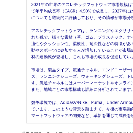
2021年の世界のアスレチックフットウェア市場規模は1,
日:
ゴ
て年平均成長率（CAGR）4.50%で成長し、2027年に
リ
についても継続的に評価しており、その情報が市場分
ー:
アスレチックフットウェアは、ランニングやエクササ
れた靴で、様々な素材（革、ゴム、プラスチック、ナ
適性やクッション性、柔軟性、耐久性などの特徴があ
動やスポーツに参加する人が増加していることが市場
材の運動靴が登場し、これも市場の成長を促進してい
市場は、製品タイプ、流通チャネル、エンドユーザー
ズ、ランニングシューズ、ウォーキングシューズ、ト
す。流通チャネルにはスーパーマーケットやオンライ
また、地域ごとの市場構成も詳細に分析されています
競争環境では、AdidasやNike、Puma、Under
ています。このような背景を踏まえて、今後の市場動
マートフットウェアの開発など、革新を通じて成長を