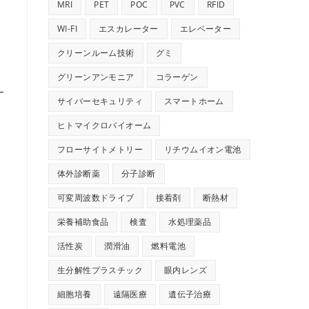
MRI
PET
POC
PVC
RFID
WI-FI
エスカレーター
エレベーター
クリーンルーム技術
グミ
グリーンアンモニア
コラーゲン
ー
サイバーセキュリティ
スマートホーム
ヒトマイクロバイオーム
フローサイトメトリー
リチウムイオン電池
体外診断薬
分子診断
可変周波数ドライブ
接着剤
断熱材
栄養補助食品
検査
水処理薬品
活性炭
潤滑油
燃料電池
生分解性プラスチック
眼内レンズ
細胞培養
遠隔医療
遺伝子治療