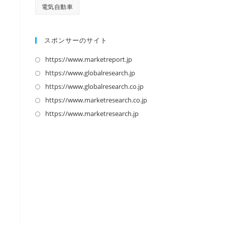
電気自動車
スポンサーのサイト
https://www.marketreport.jp
新
し
https://www.globalresearch.jp
新
い
し
https://www.globalresearch.co.jp
新
タ
い
し
https://www.marketresearch.co.jp
新
ブ
タ
い
し
https://www.marketresearch.jp
新
で
ブ
タ
い
し
開
で
ブ
タ
い
く
開
で
ブ
タ
く
開
で
ブ
く
開
で
く
開
く