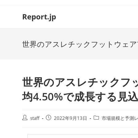
コ
ン
Report.jp
テ
ン
ツ
世界のアスレチックフットウェア市
へ
ス
キ
ッ
プ
世界のアスレチックフ
均4.50%で成長する見
投
投
投
staff
2022年9月13日
市場規模と予測
稿
稿
稿
者:
公
カ
開
テ