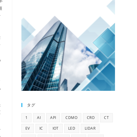
年
頭
者
活
ン
の
て
や
メ
快
タグ
運
1
AI
API
CDMO
CRO
CT
。
入
EV
IC
IOT
LED
LIDAR
れ