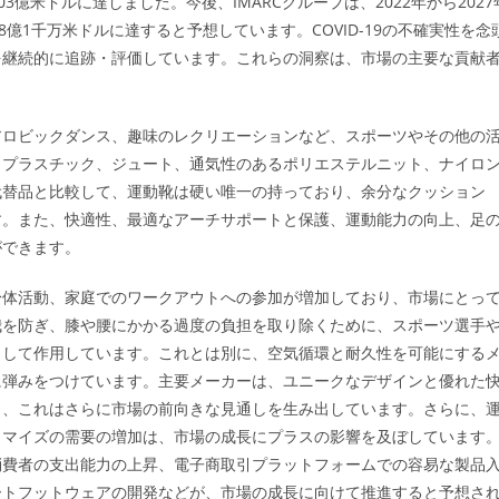
3億米ドルに達しました。今後、IMARCグループは、2022年から2027
458億1千万米ドルに達すると予想しています。COVID-19の不確実性を念
を継続的に追跡・評価しています。これらの洞察は、市場の主要な貢献
アロビックダンス、趣味のレクリエーションなど、スポーツやその他の
、プラスチック、ジュート、通気性のあるポリエステルニット、ナイロ
代替品と比較して、運動靴は硬い唯一の持っており、余分なクッション
す。また、快適性、最適なアーチサポートと保護、運動能力の向上、足
ができます。
身体活動、家庭でのワークアウトへの参加が増加しており、市場にとっ
我を防ぎ、膝や腰にかかる過度の負担を取り除くために、スポーツ選手
として作用しています。これとは別に、空気循環と耐久性を可能にする
に弾みをつけています。主要メーカーは、ユニークなデザインと優れた
り、これはさらに市場の前向きな見通しを生み出しています。さらに、
タマイズの需要の増加は、市場の成長にプラスの影響を及ぼしています
消費者の支出能力の上昇、電子商取引プラットフォームでの容易な製品
ートフットウェアの開発などが、市場の成長に向けて推進すると予想さ