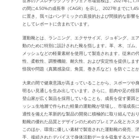
世界のアスレチックフットウェア市場規模は、2021年に1,10
の間に4.50%の成長率（CAGR）を示し、2027年までに1,
に置き、我々はパンデミックの直接的および間接的な影響
としてレポートに含まれています。
運動靴とは、ランニング、エクササイズ、ジョギング、エ
動のために特別に設計された靴を指します。革、木、ゴム
メッシュなどの軽量素材を使用して製造されます。従来の
性、柔軟性、調整機能、耐久性、および安定性を提供しま
怪我や問題（真菌感染症、角質、巻き爪など）を防ぐこと
大衆の間で健康意識が高まっていることから、スポーツや
明るい見通しを生み出しています。さらに、筋肉や足の怪
登山家が広く製品を採用していることも、成長を促す要因
ッシュ生地層で作られた軽量の運動靴が登場し、市場成長
適性を備えた革新的な製品の開発に積極的に取り組んでお
動靴の優れた品質とデザインのためのプレミアム化とカス
このほか、環境に優しい素材で製造された運動靴の発売、
手、接続されたデバイスで身体活動データを収集するスマ