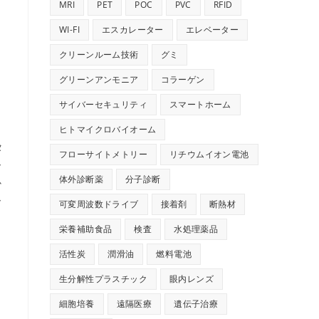
MRI
PET
POC
PVC
RFID
WI-FI
エスカレーター
エレベーター
クリーンルーム技術
グミ
グリーンアンモニア
コラーゲン
サイバーセキュリティ
スマートホーム
中
ヒトマイクロバイオーム
タ
フローサイトメトリー
リチウムイオン電池
ー
体外診断薬
分子診断
か
ー
可変周波数ドライブ
接着剤
断熱材
栄養補助食品
検査
水処理薬品
活性炭
潤滑油
燃料電池
生分解性プラスチック
眼内レンズ
細胞培養
遠隔医療
遺伝子治療
ベ