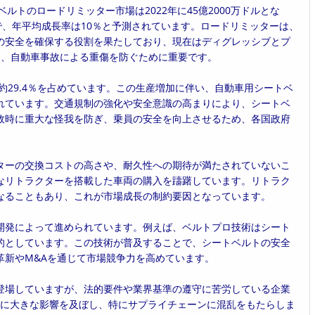
ートベルトのロードリミッター市場は2022年に45億2000万ドルとな
込みで、年平均成長率は10％と予測されています。ロードリミッターは、
の安全を確保する役割を果たしており、現在はディグレッシブとプ
は、自動車事故による重傷を防ぐために重要です。
約29.4％を占めています。この生産増加に伴い、自動車用シートベ
れています。交通規制の強化や安全意識の高まりにより、シートベ
故時に重大な怪我を防ぎ、乗員の安全を向上させるため、各国政府
ターの交換コストの高さや、耐久性への期待が満たされていないこ
なリトラクターを搭載した車両の購入を躊躇しています。リトラク
なることもあり、これが市場成長の制約要因となっています。
開発によって進められています。例えば、ベルトプロ技術はシート
的としています。この技術が普及することで、シートベルトの安全
革新やM&Aを通じて市場競争力を高めています。
登場していますが、法的要件や業界基準の遵守に苦労している企業
産業に大きな影響を及ぼし、特にサプライチェーンに混乱をもたらしま