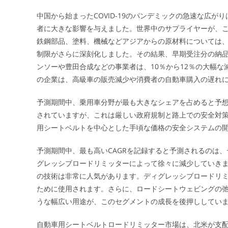
中国から始まったCOVID-19のパンデミックの急速な広
者に大きな影響を与えました。世界中のサプライヤーが、
鉄鋼部品、塗料、機械などアジアからの原材料については
制限がさらに深刻化しました。その結果、早期受注分の納
ンソーや豊田合成などの事業者は、10％から12％の大幅
の企業は、高級車の販売減少や消費者の自動車購入の遅れ
予測期間中、乗用車分野が最も大きなシェアを占めると予想
されていますが、これは厳しい政府規制と路上での安全対
用シートベルトを中心とした手頃な価格の安全システムの
予測期間中、最も高いCAGRを記録すると予測されるのは
グレッシブロードリミッターによって徐々に減少していき
の技術は非常に人気があります。ディグレッシブロードリ
ために使用されます。さらに、ロードシートウェビングの
うな幅広い用途が、このセグメントの成長を後押ししてい
自動車用シートベルトロードリミッター市場は、北米が支