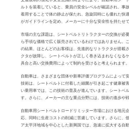
ルトを装着していると、乗員の安全レベルが確認され、事
着用することで体の静止が保たれ、急旋回時にも優れた快
がガイドラインを定め、メーカーに十分な安全性を持たせ
市場の主な課題は、シートベルトリトラクターの交換が必
ら手頃な価格で広く販売されているわけではありません。
の結果、ほとんどのお客様は、先進的なリトラクタが搭載さ
クタが故障し、シートベルトが正しく巻き込まれなくなる
具合と高い交換費用によって制約を受けると考えられます
自動車は、さまざまな団体や新車評価プログラムによって
技術は、シートベルトに付着した細菌が引き起こす健康被
い乗用車では、この技術の普及が進んでいます。シートベルト
す。さらに、メーカーの主な重点分野には、技術の進歩や戦
自動車用シートベルトロードリミッター市場における地元
応、同時に生産コストの削減に苦慮しています。さらに、
ア太平洋地域を中心とした新興国では、急速に拡大する自