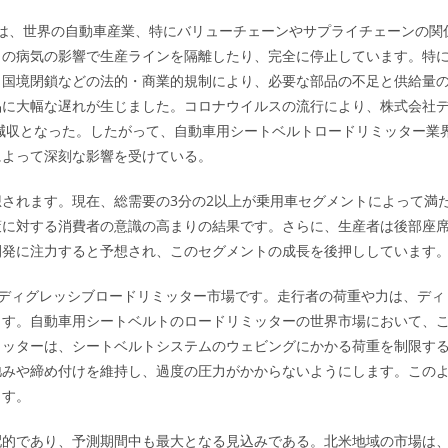
がりは、世界の自動車産業、特にバリューチェーンやサプライチェーンの関
この病気の影響で生産ラインを隔離したり、完全に停止しています。特
、国境閉鎖などの法的・商業的規制により、必要な部品の不足と供給量
品に大幅な遅れが生じました。コロナウイルスの流行により、株式会社
な減収となった。したがって、自動車用シートベルトロードリミッター業
によって深刻な影響を受けている。
されます。現在、総需要の3分の2以上が乗用車セグメントによって満
策に対する消費者の意識の高まりの結果です。さらに、生産者は後部座
開発に注力すると予想され、このセグメントの成長を後押ししています
、ディグレッシブロードリミッター市場です。走行者の荷重や力は、ディ
ます。自動車用シートベルトのロードリミッターの世界市場において、
ミッターは、シートベルトシステムのウェビングにかかる荷重を制限す
弛みや締め付けを維持し、過度の圧力がかからないようにします。この
ます。
配的であり、予測期間中も最大となる見込みである。北米地域の市場は