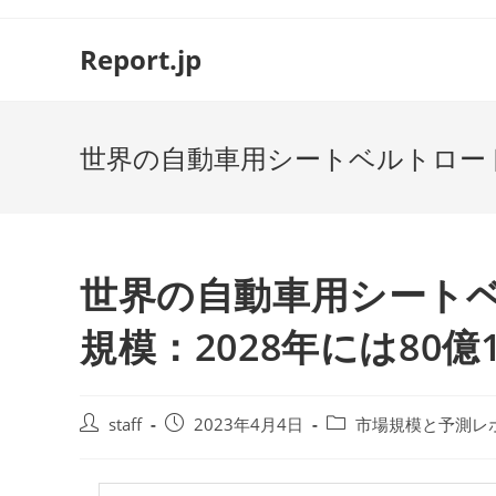
コ
ン
Report.jp
テ
ン
ツ
世界の自動車用シートベルトロード
へ
ス
キ
ッ
プ
世界の自動車用シート
規模：2028年には80
投
投
投
staff
2023年4月4日
市場規模と予測レ
稿
稿
稿
者:
公
カ
開
テ