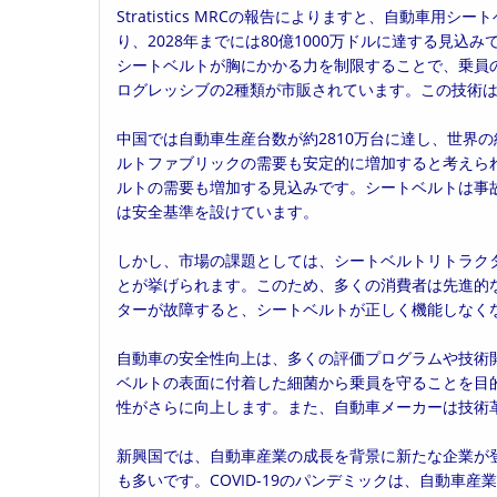
Stratistics MRCの報告によりますと、自動車用シ
日:
ゴ
り、2028年までには80億1000万ドルに達する見
リ
シートベルトが胸にかかる力を制限することで、乗員
ー:
ログレッシブの2種類が市販されています。この技術
中国では自動車生産台数が約2810万台に達し、世界の
ルトファブリックの需要も安定的に増加すると考えら
ルトの需要も増加する見込みです。シートベルトは事
は安全基準を設けています。
しかし、市場の課題としては、シートベルトリトラク
とが挙げられます。このため、多くの消費者は先進的
ターが故障すると、シートベルトが正しく機能しなく
自動車の安全性向上は、多くの評価プログラムや技術
ベルトの表面に付着した細菌から乗員を守ることを目
性がさらに向上します。また、自動車メーカーは技術
新興国では、自動車産業の成長を背景に新たな企業が
も多いです。COVID-19のパンデミックは、自動車