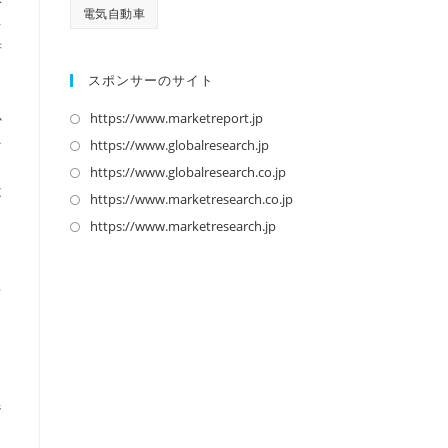
電気自動車
を
府
スポンサーのサイト
https://www.marketreport.jp
新
か
し
そ
https://www.globalresearch.jp
新
い
し
https://www.globalresearch.co.jp
新
タ
不
い
し
https://www.marketresearch.co.jp
新
ブ
タ
い
し
https://www.marketresearch.jp
新
で
ブ
タ
い
し
ロ
開
で
ブ
タ
い
多
く
開
で
ブ
タ
く
開
で
ブ
く
開
で
く
開
く
ジ