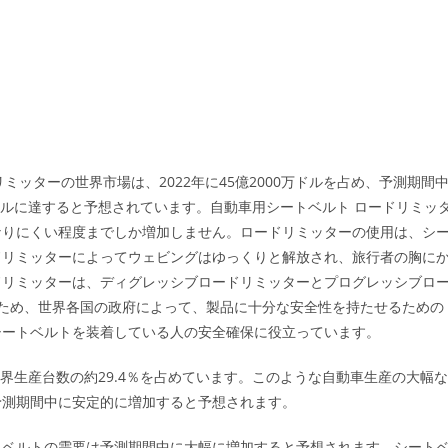
ードリミッターの世界市場は、2022年に45億2000万ドルを占め、予測期間
0万ドルに達すると予想されています。自動車用シートベルト ロードリミッ
なりにくい程度までしか増加しません。ロードリミッターの使用は、シ
ドリミッターによってウェビングはゆっくりと解放され、旅行者の胸に
ドリミッターは、ディグレッシブロードリミッターとプログレッシブロ
ため、世界各国の政府によって、製品に十分な安全性を持たせるための
シートベルトを装着している人の安全確保に役立っています。
、世界生産台数の約29.4％を占めています。このような自動車生産の大幅な
予測期間中に安定的に増加すると予想されます。
トベルトの需要は予測期間中に大幅に増加すると予想されます。シート