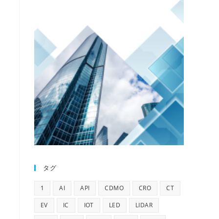
タグ
1
AI
API
CDMO
CRO
CT
EV
IC
IOT
LED
LIDAR