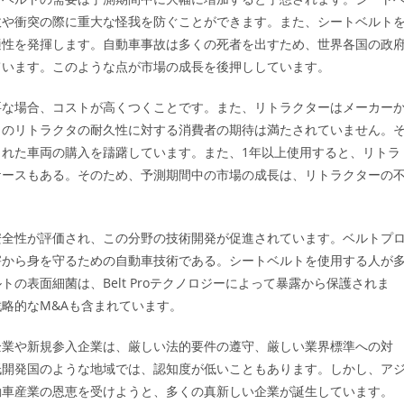
故や衝突の際に重大な怪我を防ぐことができます。また、シートベルト
適性を発揮します。自動車事故は多くの死者を出すため、世界各国の政
ています。このような点が市場の成長を後押ししています。
要な場合、コストが高くつくことです。また、リトラクターはメーカー
このリトラクタの耐久性に対する消費者の期待は満たされていません。
れた車両の購入を躊躇しています。また、1年以上使用すると、リトラ
ケースもある。そのため、予測期間中の市場の成長は、リトラクターの
。
安全性が評価され、この分野の技術開発が促進されています。ベルトプ
害から身を守るための自動車技術である。シートベルトを使用する人が
の表面細菌は、Belt Proテクノロジーによって暴露から保護されま
略的なM&Aも含まれています。
企業や新規参入企業は、厳しい法的要件の遵守、厳しい業界標準への対
低開発国のような地域では、認知度が低いこともあります。しかし、ア
動車産業の恩恵を受けようと、多くの真新しい企業が誕生しています。