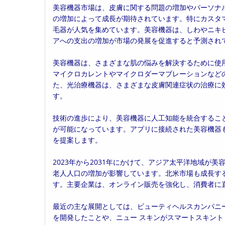
美容機器市場は、皮膚に関する問題の増加やパーソナ
日:
ゴ
の増加によって成長が期待されています。特にカスタ
リ
毛器が人気を集めています。美容機器は、しわやニキ
ー:
アへの支出の増加が市場の発展を促進すると予測され
美容機器は、さまざまな肌の悩みを解決するために使
マイクロカレントやマイクロダーマブレーションなど
た、光治療機器は、さまざまな皮膚関連症状の治療に
す。
技術の進歩により、美容機器に人工知能を統合するこ
が可能になっています。アプリに接続された美容機器
を提案します。
2023年から2031年にかけて、アジア太平洋地域が
老人人口の増加が影響しています。北米市場も成長す
す。主要企業は、オンライン販売を強化し、消費者に
最近の主な展開としては、ビューティヘルスカンパニ
を開発したことや、ニュー スキンがスマートスキン