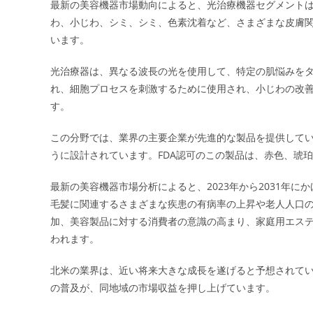
最新の美容機器市場動向によると、光治療機器セグメント
わ、小じわ、シミ、シミ、色素沈着など、さまざまな皮膚
います。
光治療器は、異なる波長の光を使用して、特定の肌悩みを
れ、細胞プロセスを刺激するために使用され、小じわの改
す。
この分野では、業界の主要企業が先進的な製品を提供しています。NuF
うに設計されています。FDA認可のこの製品は、赤色、琥
最新の美容機器市場分析によると、2023年から2031年
毛髪に関連するさまざまな疾患の有病率の上昇や老人人口
加、美容製品に対する消費者の意識の高まり、家庭用エス
われます。
北米の業界は、近い将来大きな成長を遂げると予想されて
の普及が、同地域の市場収益を押し上げています。