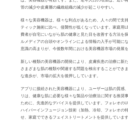
管の減少や皮膚層の繊維組織の減少が起こりやすい。
様々な美容機器は、様々な利点があるため、人々の間で支
ティック施術に比べ、侵襲性が低くなっています。家庭用L
費者が自宅にいながら肌の健康と見た目を改善する方法を
ルメディアの台頭やオンラインによる情報の入手が可能に
意識の高まりが、今後数年間における美容機器市場の発展
新しい種類の美容機器の開発により、皮膚疾患の治療に新
さまざまな肌の種類や関連する問題を検出することができ
な進歩が、市場の拡大を後押ししています。
アプリに接続された美容機器により、ユーザーは肌の質感、
リは、健康な肌に必要な様々な製品や治療法に関する推奨
ために、先進的なデバイスを提供しています。フォレオのUF
ハイパーインフュージョン技術（加熱、冷却、フォレオの特
せ、家庭でできるフェイストリートメントを提供していま