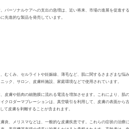
す。パーソナルケアへの支出の急増は、近い将来、市場の進展を促進す
めに先進的な製品を発売しています。
足、むくみ、セルライトや妊娠線、薄毛など、肌に関するさまざまな悩
リニック、サロン、皮膚科施設、家庭環境などで使用されています。
は、皮膚や筋肉の細胞膜に流れる電流を増加させます。これにより、肌
マイクロダーマブレーションは、真空吸引を利用して、皮膚の表面から
を使用して皮膚を剥離することが含まれます。
皮膚炎、メリスマなどは、一般的な皮膚疾患です。これらの症状の治療
将来、美容機器市場の成長に拍車をかけると予想されます。高齢者は、