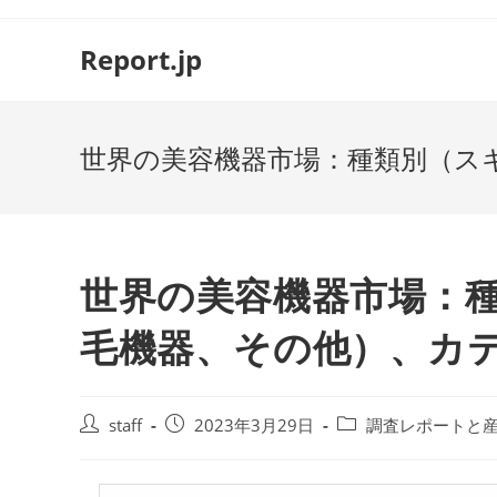
コ
ン
Report.jp
テ
ン
ツ
世界の美容機器市場：種類別（スキ
へ
ス
キ
ッ
プ
世界の美容機器市場：
毛機器、その他）、カテゴ
投
投
投
staff
2023年3月29日
調査レポートと
稿
稿
稿
者:
公
カ
開
テ