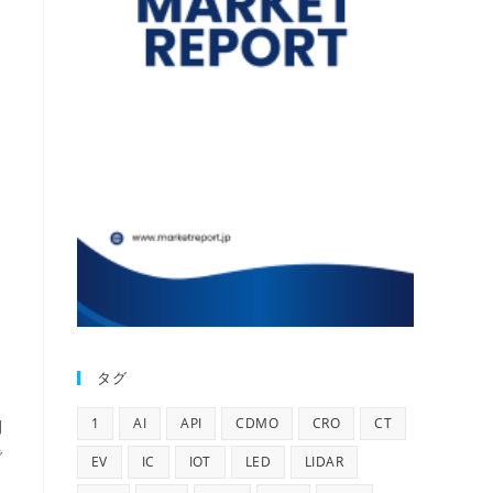
タグ
1
AI
API
CDMO
CRO
CT
間
で
EV
IC
IOT
LED
LIDAR