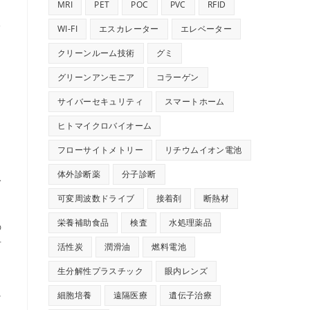
MRI
PET
POC
PVC
RFID
る
WI-FI
エスカレーター
エレベーター
クリーンルーム技術
グミ
グリーンアンモニア
コラーゲン
サイバーセキュリティ
スマートホーム
ヒトマイクロバイオーム
フローサイトメトリー
リチウムイオン電池
体外診断薬
分子診断
み
可変周波数ドライブ
接着剤
断熱材
栄養補助食品
検査
水処理薬品
の
古
活性炭
潤滑油
燃料電池
生分解性プラスチック
眼内レンズ
に
細胞培養
遠隔医療
遺伝子治療
血