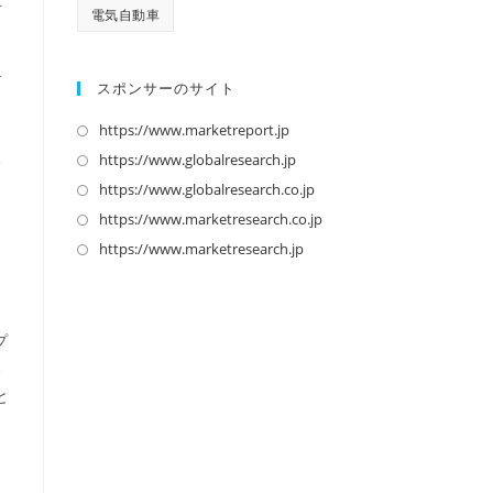
電気自動車
テ
スポンサーのサイト
https://www.marketreport.jp
新
ャ
し
る
https://www.globalresearch.jp
新
い
し
https://www.globalresearch.co.jp
新
タ
い
し
https://www.marketresearch.co.jp
新
、
ブ
タ
い
し
https://www.marketresearch.jp
新
う
で
ブ
タ
い
し
開
で
ブ
タ
い
く
開
で
ブ
タ
プ
く
開
で
ブ
る
く
開
で
と
く
開
く