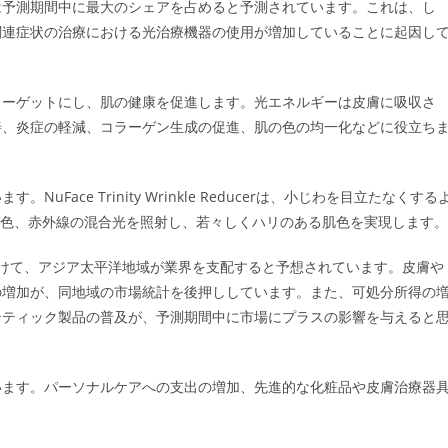
は予測期間中に最大のシェアを占めると予測されています。これは、し
関連症状の治療における光治療機器の使用が増加していることに起因し
ターゲットにし、肌の健康を促進します。光エネルギーは皮膚に吸収さ
善、炎症の軽減、コラーゲン生成の促進、肌の色の均一化などに役立ち
ace Trinity Wrinkle Reducerは、小じわを目立たなくする
珀色、赤外線の混合光を照射し、若々しくハリのある肌色を実現します。
にかけて、アジア太平洋地域が業界を支配すると予想されています。皮膚や
の増加が、同地域の市場統計を後押ししています。また、可処分所得の
テティック製品の普及が、予測期間中に市場にプラスの影響を与えると
います。パーソナルケアへの支出の増加、先進的な化粧品や皮膚治療器