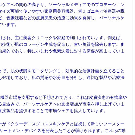
ルケアへの関心の高まり、ソーシャルメディアでのプロモーション
マイズ可能で使いやすい家庭用美容機器、例えばニキビ治療器や脱
ビ、色素沈着などの皮膚疾患の治療に効果を発揮し、パーソナルケ
ています。
用され、主に美容クリニックや家庭で利用されています。例えば、
の技術が肌のコラーゲン生成を促進し、古い角質を除去します。ま
効果的であり、特に小じわや色素沈着に対する需要が高まっていま
とで、肌の状態をモニタリングし、効果的な治療計画を立てること
も登場しており、肌の質感や水分量を分析し、適切な製品や治療法
美容機器市場を支配すると予想されており、これは皮膚疾患の有病率や
る見込みで、パーソナルケアへの支出増加が市場を押し上げていま
直接製品を提供することで市場シェアを拡大しています。
ーがドクターデニスグロススキンケアと提携して新しいブースター
トリートメントデバイスを発表したことが挙げられます。これらの動