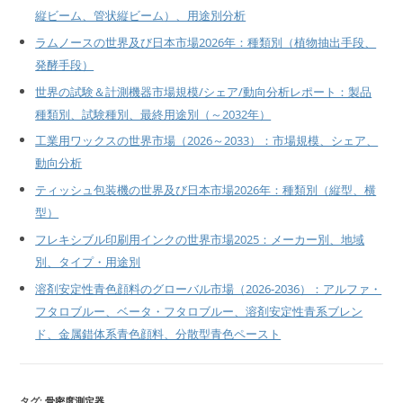
縦ビーム、管状縦ビーム）、用途別分析
ラムノースの世界及び日本市場2026年：種類別（植物抽出手段、
発酵手段）
世界の試験＆計測機器市場規模/シェア/動向分析レポート：製品
種類別、試験種別、最終用途別（～2032年）
工業用ワックスの世界市場（2026～2033）：市場規模、シェア、
動向分析
ティッシュ包装機の世界及び日本市場2026年：種類別（縦型、横
型）
フレキシブル印刷用インクの世界市場2025：メーカー別、地域
別、タイプ・用途別
溶剤安定性青色顔料のグローバル市場（2026-2036）：アルファ・
フタロブルー、ベータ・フタロブルー、溶剤安定性青系ブレン
ド、金属錯体系青色顔料、分散型青色ペースト
タグ:
骨密度測定器