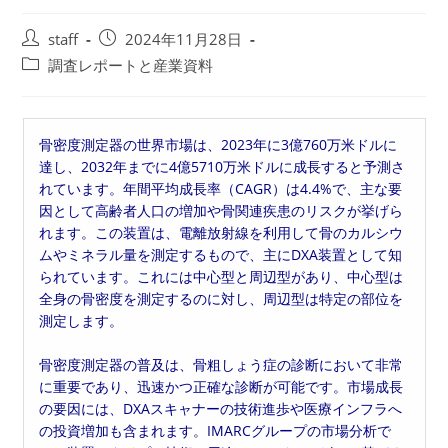
投
投
staff
2024年11月28日
稿
稿
投
調査レポートと産業資料
者:
公
稿
開
カ
日:
テ
骨密度測定器の世界市場は、2023年に3億760万米ドルに
ゴ
達し、2032年までに4億5710万米ドルに成長すると予測さ
リ
れています。年間平均成長率（CAGR）は4.4%で、主な要
ー:
因として高齢者人口の増加や骨関連疾患のリスクが挙げら
れます。この装置は、電離放射線を利用して骨のカルシウ
ムやミネラル量を測定するもので、主にDXA装置として知
られています。これには中心型と周辺型があり、中心型は
全身の骨密度を測定するのに対し、周辺型は特定の部位を
測定します。
骨密度測定器の普及は、骨粗しょう症の診断において非常
に重要であり、迅速かつ正確な診断が可能です。市場成長
の要因には、DXAスキャナーの技術進歩や医療インフラへ
の投資増加も含まれます。IMARCグループの市場分析で