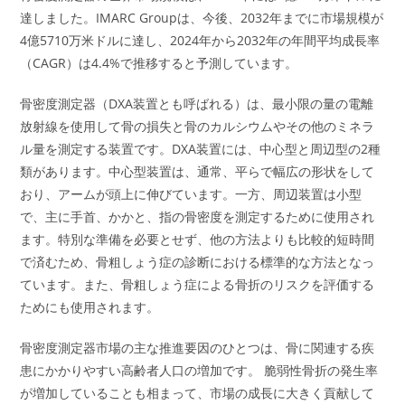
達しました。IMARC Groupは、今後、2032年までに市場規模が
4億5710万米ドルに達し、2024年から2032年の年間平均成長率
（CAGR）は4.4%で推移すると予測しています。
骨密度測定器（DXA装置とも呼ばれる）は、最小限の量の電離
放射線を使用して骨の損失と骨のカルシウムやその他のミネラ
ル量を測定する装置です。DXA装置には、中心型と周辺型の2種
類があります。中心型装置は、通常、平らで幅広の形状をして
おり、アームが頭上に伸びています。一方、周辺装置は小型
で、主に手首、かかと、指の骨密度を測定するために使用され
ます。特別な準備を必要とせず、他の方法よりも比較的短時間
で済むため、骨粗しょう症の診断における標準的な方法となっ
ています。また、骨粗しょう症による骨折のリスクを評価する
ためにも使用されます。
骨密度測定器市場の主な推進要因のひとつは、骨に関連する疾
患にかかりやすい高齢者人口の増加です。 脆弱性骨折の発生率
が増加していることも相まって、市場の成長に大きく貢献して