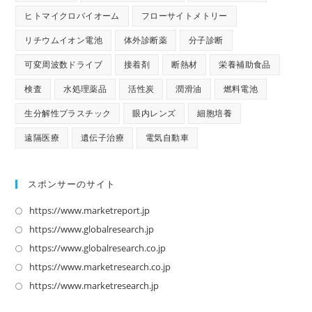
ヒトマイクロバイオーム
フローサイトメトリー
リチウムイオン電池
体外診断薬
分子診断
可変周波数ドライブ
接着剤
断熱材
栄養補助食品
検査
水処理薬品
活性炭
潤滑油
燃料電池
生分解性プラスチック
眼内レンズ
細胞培養
遠隔医療
遺伝子治療
電気自動車
スポンサーのサイト
https://www.marketreport.jp
新
し
https://www.globalresearch.jp
新
い
し
https://www.globalresearch.co.jp
新
タ
い
し
https://www.marketresearch.co.jp
新
ブ
タ
い
し
https://www.marketresearch.jp
新
で
ブ
タ
い
し