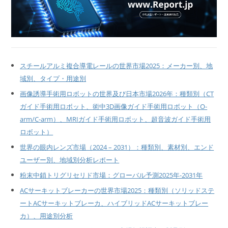
スチールアルミ複合導電レールの世界市場2025：メーカー別、地
域別、タイプ・用途別
画像誘導手術用ロボットの世界及び日本市場2026年：種類別（CT
ガイド手術用ロボット、術中3D画像ガイド手術用ロボット（O-
arm/C-arm）、MRIガイド手術用ロボット、超音波ガイド手術用
ロボット）
世界の眼内レンズ市場（2024 – 2031）：種類別、素材別、エンド
ユーザー別、地域別分析レポート
粉末中鎖トリグリセリド市場：グローバル予測2025年-2031年
ACサーキットブレーカーの世界市場2025：種類別（ソリッドステ
ートACサーキットブレーカ、ハイブリッドACサーキットブレー
カ）、用途別分析