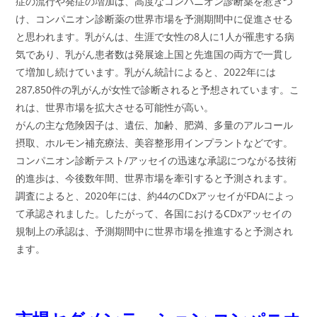
症の流行や発症の増加は、高度なコンパニオン診断薬を惹きつ
け、コンパニオン診断薬の世界市場を予測期間中に促進させる
と思われます。乳がんは、生涯で女性の8人に1人が罹患する病
気であり、乳がん患者数は発展途上国と先進国の両方で一貫し
て増加し続けています。乳がん統計によると、2022年には
287,850件の乳がんが女性で診断されると予想されています。こ
れは、世界市場を拡大させる可能性が高い。
がんの主な危険因子は、遺伝、加齢、肥満、多量のアルコール
摂取、ホルモン補充療法、美容整形用インプラントなどです。
コンパニオン診断テスト/アッセイの迅速な承認につながる技術
的進歩は、今後数年間、世界市場を牽引すると予測されます。
調査によると、2020年には、約44のCDxアッセイがFDAによっ
て承認されました。したがって、各国におけるCDxアッセイの
規制上の承認は、予測期間中に世界市場を推進すると予測され
ます。