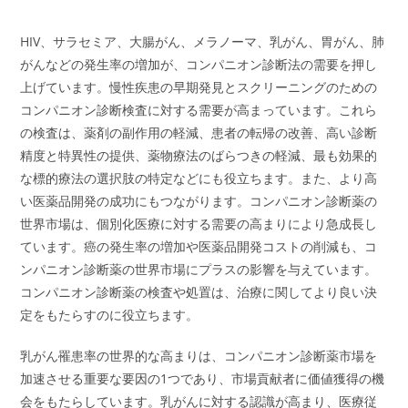
HIV、サラセミア、大腸がん、メラノーマ、乳がん、胃がん、肺
がんなどの発生率の増加が、コンパニオン診断法の需要を押し
上げています。慢性疾患の早期発見とスクリーニングのための
コンパニオン診断検査に対する需要が高まっています。これら
の検査は、薬剤の副作用の軽減、患者の転帰の改善、高い診断
精度と特異性の提供、薬物療法のばらつきの軽減、最も効果的
な標的療法の選択肢の特定などにも役立ちます。また、より高
い医薬品開発の成功にもつながります。コンパニオン診断薬の
世界市場は、個別化医療に対する需要の高まりにより急成長し
ています。癌の発生率の増加や医薬品開発コストの削減も、コ
ンパニオン診断薬の世界市場にプラスの影響を与えています。
コンパニオン診断薬の検査や処置は、治療に関してより良い決
定をもたらすのに役立ちます。
乳がん罹患率の世界的な高まりは、コンパニオン診断薬市場を
加速させる重要な要因の1つであり、市場貢献者に価値獲得の機
会をもたらしています。乳がんに対する認識が高まり、医療従