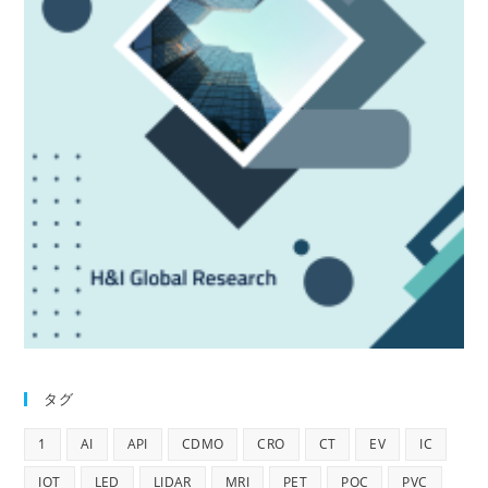
タグ
1
AI
API
CDMO
CRO
CT
EV
IC
IOT
LED
LIDAR
MRI
PET
POC
PVC