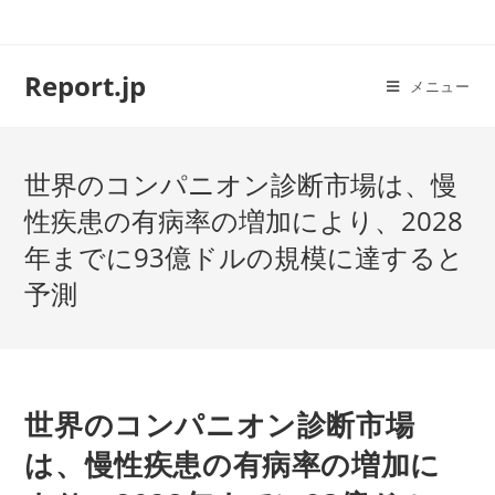
コ
ン
テ
Report.jp
メニュー
ン
ツ
へ
世界のコンパニオン診断市場は、慢
ス
キ
性疾患の有病率の増加により、2028
ッ
年までに93億ドルの規模に達すると
プ
予測
世界のコンパニオン診断市場
は、慢性疾患の有病率の増加に