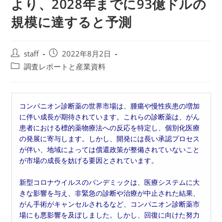
より、2028年までに93億ドルの
規模に達すると予測
投
投
staff
2022年8月2日
稿
稿
投
調査レポートと産業資料
者:
公
稿
開
カ
日:
テ
コンパニオン診断薬の世界市場は、腫瘍や慢性疾患の増加
ゴ
に伴い成長が期待されています。これらの診断薬は、がん
リ
患者における標的薬物療法への反応を特定し、個別化医療
ー:
の発展に寄与します。しかし、開発には長い承認プロセス
が伴い、地域によっては償還政策が整備されていないこと
が市場の成長を妨げる要因とされています。
新型コロナウイルスのパンデミックは、医療システムに大
きな影響を与え、非緊急の診断や治療が中止された結果、
がん手術がキャンセルされるなど、コンパニオン診断薬市
場にも悪影響を及ぼしました。しかし、回復に向けた努力