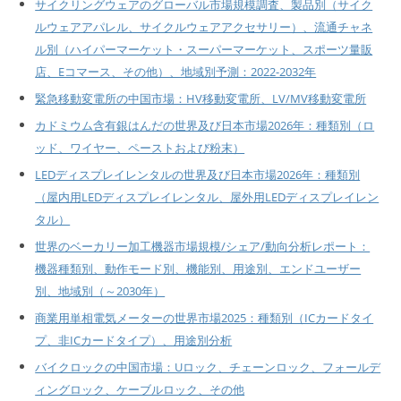
サイクリングウェアのグローバル市場規模調査、製品別（サイク
ルウェアアパレル、サイクルウェアアクセサリー）、流通チャネ
ル別（ハイパーマーケット・スーパーマーケット、スポーツ量販
店、Eコマース、その他）、地域別予測：2022-2032年
緊急移動変電所の中国市場：HV移動変電所、LV/MV移動変電所
カドミウム含有銀はんだの世界及び日本市場2026年：種類別（ロ
ッド、ワイヤー、ペーストおよび粉末）
LEDディスプレイレンタルの世界及び日本市場2026年：種類別
（屋内用LEDディスプレイレンタル、屋外用LEDディスプレイレン
タル）
世界のベーカリー加工機器市場規模/シェア/動向分析レポート：
機器種類別、動作モード別、機能別、用途別、エンドユーザー
別、地域別（～2030年）
商業用単相電気メーターの世界市場2025：種類別（ICカードタイ
プ、非ICカードタイプ）、用途別分析
バイクロックの中国市場：Uロック、チェーンロック、フォールデ
ィングロック、ケーブルロック、その他