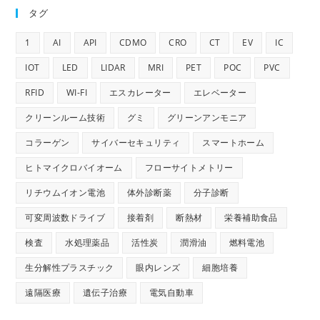
タグ
1
AI
API
CDMO
CRO
CT
EV
IC
IOT
LED
LIDAR
MRI
PET
POC
PVC
RFID
WI-FI
エスカレーター
エレベーター
クリーンルーム技術
グミ
グリーンアンモニア
コラーゲン
サイバーセキュリティ
スマートホーム
ヒトマイクロバイオーム
フローサイトメトリー
リチウムイオン電池
体外診断薬
分子診断
可変周波数ドライブ
接着剤
断熱材
栄養補助食品
検査
水処理薬品
活性炭
潤滑油
燃料電池
生分解性プラスチック
眼内レンズ
細胞培養
遠隔医療
遺伝子治療
電気自動車