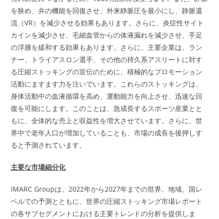
を狭め、弁の機能を回復させ、外来静脈圧を最小にし、静脈還
流（VR）を減少させる効果もあります。さらに、炎症性サイト
カインを減少させ、毛細血管からの体液漏れを減少させ、手足
の浮腫を緩和する効果もあります。さらに、主要企業は、ラン
ナー、トライアスロン選手、その他の持久系アスリートに対す
る圧縮ストッキングの宣伝のために、積極的なプロモーション
活動にますます力を注いでいます。これらのストッキングは、
身体活動中の血液循環を高め、運動能力を向上させ、迅速な回
復を可能にします。このことは、急成長するスポーツ産業とと
もに、全体的な売上と収益性を増大させています。さらに、世
界中で老年人口が増加していることも、市場の成長を後押しす
ると予測されています。
主要な市場細分化
IMARC Groupは、2022年から2027年までの世界、地域、国レ
ベルでの予測とともに、世界の圧縮ストッキング市場レポート
の各サブセグメントにおける主要トレンドの分析を提供しま