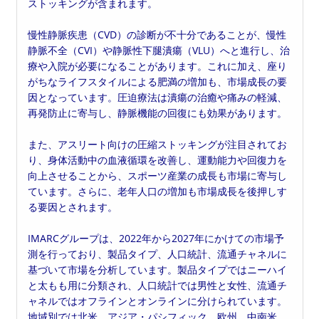
ストッキングが含まれます。
慢性静脈疾患（CVD）の診断が不十分であることが、慢性
静脈不全（CVI）や静脈性下腿潰瘍（VLU）へと進行し、治
療や入院が必要になることがあります。これに加え、座り
がちなライフスタイルによる肥満の増加も、市場成長の要
因となっています。圧迫療法は潰瘍の治癒や痛みの軽減、
再発防止に寄与し、静脈機能の回復にも効果があります。
また、アスリート向けの圧縮ストッキングが注目されてお
り、身体活動中の血液循環を改善し、運動能力や回復力を
向上させることから、スポーツ産業の成長も市場に寄与し
ています。さらに、老年人口の増加も市場成長を後押しす
る要因とされます。
IMARCグループは、2022年から2027年にかけての市場予
測を行っており、製品タイプ、人口統計、流通チャネルに
基づいて市場を分析しています。製品タイプではニーハイ
と太もも用に分類され、人口統計では男性と女性、流通チ
ャネルではオフラインとオンラインに分けられています。
地域別では北米、アジア・パシフィック、欧州、中南米、