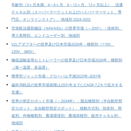
年齢別（3ヶ月未満、4～6ヶ月、6～12ヶ月、12ヶ月以上）、流通
チャネル別（スーパーマーケットおよびハイパーマーケット、専
門店、オンラインストア）、地域別 2024-2032
空港航法援助施設（NAVAIDs）の世界市場（～2031）：技術別、
導入形態別、エンドユーザー別、地域別
V2Lアダプターの世界及び日本市場2026年：種類別（110V、
220V、380V）
極低温輸送用セミトレーラーの世界及び日本市場2026年：種類別
（単一温度、多温度）
携帯型ジャック市場：グローバル予測2025年-2031年
歯科消耗品の世界市場規模は2031年までにCAGR 7.2％で拡大する
見通し
世界の剪定ロボット市場（～2034年）：製品種類別（半自動型剪
定ロボット、全自動型剪定ロボット）、移動方式別、技術別、用
途別、作物種類別、農場環境別、農場規模別、販売チャネル別、
地域別