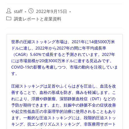
投
投
staff
2022年9月15日
稿
稿
投
調査レポートと産業資料
者:
公
稿
開
カ
日:
テ
世界の圧縮ストッキング市場は、2021年に14億5000万米
ゴ
ドルに達し、2022年から2027年の間に年平均成長率
リ
（CAGR）5.60%で成長すると予測されています。2027年
ー:
には市場規模が20億3000万米ドルに達する見込みです。
COVID-19の影響も考慮しつつ、市場の動向を注視していま
す。
圧縮ストッキングは足首やふくらはぎを圧迫し、血流を改
善することで、血栓の形成を防ぎ、痛みを軽減します。こ
れにより、浮腫や静脈瘤、深部静脈血栓症（DVT）などの
予防が期待できます。また、妊娠中の静脈不全の症状改善
や起立性低血圧の非薬理学的治療に使用されることもあり
ます。一般的な圧迫ストッキングには、段階的圧迫ストッ
キング、抗エンボリズムストッキング、非医療用サポート