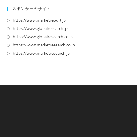
スポンサーのサイト
https://www.marketreport.jp
新
し
https://www.globalresearch.jp
新
い
し
https://www.globalresearch.co.jp
新
タ
い
し
https://www.marketresearch.co.jp
新
ブ
タ
い
し
https://www.marketresearch.jp
新
で
ブ
タ
い
し
開
で
ブ
タ
い
く
開
で
ブ
タ
く
開
で
ブ
く
開
で
く
開
く