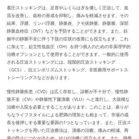
着圧ストッキングは、足首やふくらはぎを優しく圧迫して、血
流を改善し、血栓の形成を抑制し、痛みを軽減させます。その
結果、浮腫、リンパ浮腫、静脈炎、クモ状静脈、静脈瘤、深部
静脈血栓症（DVT）などを予防することができます。また、妊
娠中の静脈不全に伴う下肢の症状の改善にも役立ちます。これ
に加えて、起立性低血圧（OH）を持つ個人のための非薬理学的
治療オプションとして使用することができます。一般的に使用
される圧迫ストッキングには、段階的圧迫ストッキング
（GCS）、抗エンボリズムストッキング、非医療用サポートス
トシーリングスなどがあります。
慢性静脈疾患（CVD）は広く存在し、診断が不十分で、慢性静
脈不全（CVI）や静脈性下腿潰瘍（VLU）へと進行し、大規模な
治療や入院を必要とすることがあります。このことは、座りが
ちなライフスタイルによる肥満の増加とも相まって、市場の成
長を後押しする重要な要因の1つとなっています。また、圧迫ス
トッキングを用いた圧迫療法は、潰瘍の治癒、痛みの軽減、再
発の防止につながるため、VLUの治療に役立ちます。また、静脈