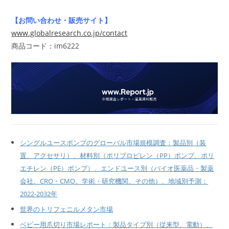
【お問い合わせ・販売サイト】
www.globalresearch.co.jp/contact
商品コード：im6222
シングルユースポンプのグローバル市場規模調査：製品別（装
置、アクセサリ）、材料別（ポリプロピレン（PP）ポンプ、ポリ
エチレン（PE）ポンプ）、エンドユース別（バイオ医薬品・製薬
会社、CRO・CMO、学術・研究機関、その他）、地域別予測：
2022-2032年
世界のトリフェニルメタン市場
ベビー用爪切り市場レポート：製品タイプ別（従来型、電動）、