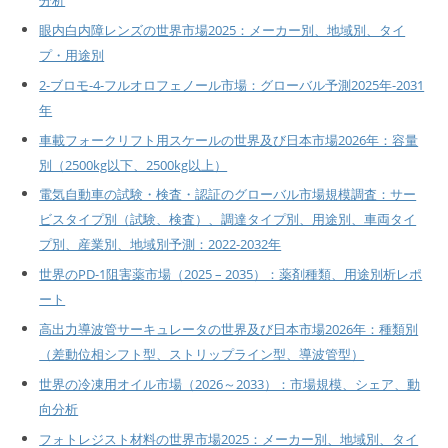
分析
眼内白内障レンズの世界市場2025：メーカー別、地域別、タイ
プ・用途別
2-ブロモ-4-フルオロフェノール市場：グローバル予測2025年-2031
年
車載フォークリフト用スケールの世界及び日本市場2026年：容量
別（2500kg以下、2500kg以上）
電気自動車の試験・検査・認証のグローバル市場規模調査：サー
ビスタイプ別（試験、検査）、調達タイプ別、用途別、車両タイ
プ別、産業別、地域別予測：2022-2032年
世界のPD-1阻害薬市場（2025 – 2035）：薬剤種類、用途別析レポ
ート
高出力導波管サーキュレータの世界及び日本市場2026年：種類別
（差動位相シフト型、ストリップライン型、導波管型）
世界の冷凍用オイル市場（2026～2033）：市場規模、シェア、動
向分析
フォトレジスト材料の世界市場2025：メーカー別、地域別、タイ