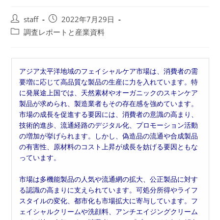
投
投
staff
2022年7月29日
稿
稿
投
調査レポートと産業資料
者:
公
稿
開
カ
日:
テ
アジア太平洋地域のフェイシャルケア市場は、消費者の需
ゴ
要増に応じて高品質な製品の生産に力を入れています。特
リ
に発展途上国では、天然素材やオーガニックのスキンケア
ー:
製品が求められ、製造業者もその存在感を強めています。
市場の成長を促進する要因には、消費者の意識の高まり、
技術的進歩、流通経路のデジタル化、プロモーション活動
の増加が挙げられます。しかし、偽造品の流通や合成製品
の有害性、原材料のコスト上昇が成長を妨げる要因ともな
っています。
市場は多機能製品の人気や流通網の拡大、公正製品に対す
る認識の高まりに支えられています。可処分所得やライフ
スタイルの変化、都市化も市場拡大に寄与しています。フ
ェイシャルクリームや洗顔料、アンチエイジングクリーム