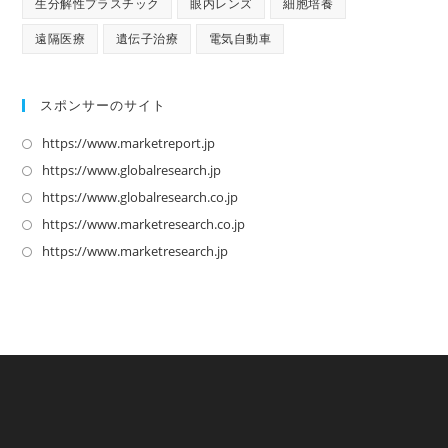
生分解性プラスチック
眼内レンズ
細胞培養
遠隔医療
遺伝子治療
電気自動車
スポンサーのサイト
https://www.marketreport.jp
新
し
https://www.globalresearch.jp
新
い
し
https://www.globalresearch.co.jp
新
タ
い
し
https://www.marketresearch.co.jp
新
ブ
タ
い
し
https://www.marketresearch.jp
新
で
ブ
タ
い
し
開
で
ブ
タ
い
く
開
で
ブ
タ
く
開
で
ブ
く
開
で
く
開
く