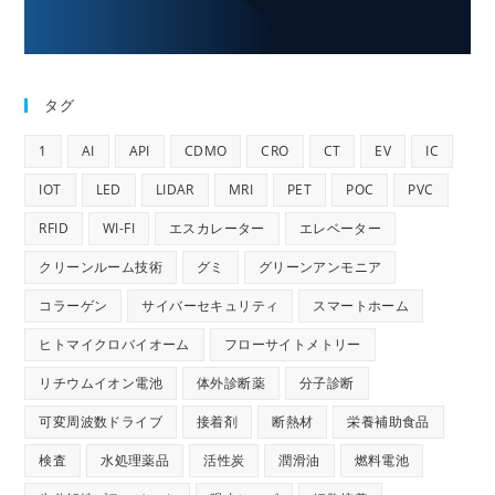
タグ
1
AI
API
CDMO
CRO
CT
EV
IC
IOT
LED
LIDAR
MRI
PET
POC
PVC
RFID
WI-FI
エスカレーター
エレベーター
クリーンルーム技術
グミ
グリーンアンモニア
コラーゲン
サイバーセキュリティ
スマートホーム
ヒトマイクロバイオーム
フローサイトメトリー
リチウムイオン電池
体外診断薬
分子診断
可変周波数ドライブ
接着剤
断熱材
栄養補助食品
検査
水処理薬品
活性炭
潤滑油
燃料電池