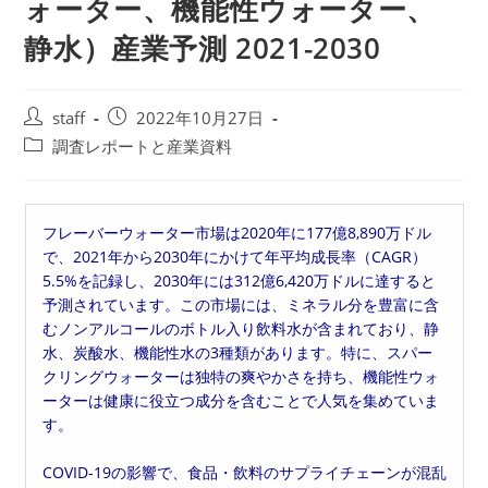
ォーター、機能性ウォーター、
静水）産業予測 2021-2030
投
投
staff
2022年10月27日
稿
稿
投
調査レポートと産業資料
者:
公
稿
開
カ
日:
テ
フレーバーウォーター市場は2020年に177億8,890万ドル
ゴ
で、2021年から2030年にかけて年平均成長率（CAGR）
リ
5.5%を記録し、2030年には312億6,420万ドルに達すると
ー:
予測されています。この市場には、ミネラル分を豊富に含
むノンアルコールのボトル入り飲料水が含まれており、静
水、炭酸水、機能性水の3種類があります。特に、スパー
クリングウォーターは独特の爽やかさを持ち、機能性ウォ
ーターは健康に役立つ成分を含むことで人気を集めていま
す。
COVID-19の影響で、食品・飲料のサプライチェーンが混乱