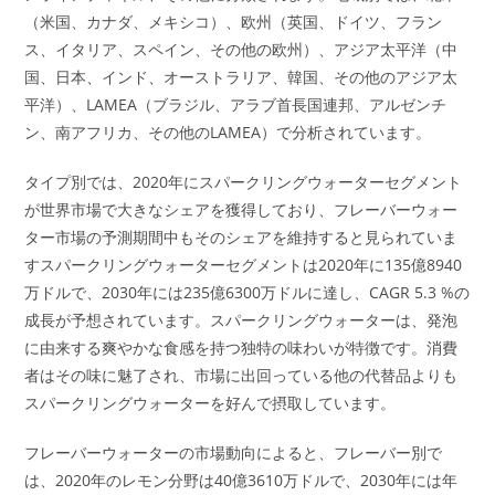
（米国、カナダ、メキシコ）、欧州（英国、ドイツ、フラン
ス、イタリア、スペイン、その他の欧州）、アジア太平洋（中
国、日本、インド、オーストラリア、韓国、その他のアジア太
平洋）、LAMEA（ブラジル、アラブ首長国連邦、アルゼンチ
ン、南アフリカ、その他のLAMEA）で分析されています。
タイプ別では、2020年にスパークリングウォーターセグメント
が世界市場で大きなシェアを獲得しており、フレーバーウォー
ター市場の予測期間中もそのシェアを維持すると見られていま
すスパークリングウォーターセグメントは2020年に135億8940
万ドルで、2030年には235億6300万ドルに達し、CAGR 5.3 %の
成長が予想されています。スパークリングウォーターは、発泡
に由来する爽やかな食感を持つ独特の味わいが特徴です。消費
者はその味に魅了され、市場に出回っている他の代替品よりも
スパークリングウォーターを好んで摂取しています。
フレーバーウォーターの市場動向によると、フレーバー別で
は、2020年のレモン分野は40億3610万ドルで、2030年には年