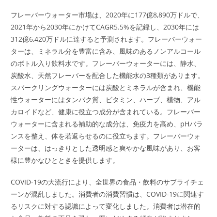
フレーバーウォーター市場は、2020年に177億8,890万ドルで、
2021年から2030年にかけてCAGR5.5%を記録し、2030年には
312億6,420万ドルに達すると予測されます。フレーバーウォー
ターは、ミネラル分を豊富に含み、風味のあるノンアルコール
のボトル入り飲料水です。フレーバーウォーターには、静水、
炭酸水、天然フレーバーを配合した機能水の3種類があります。
スパークリングウォーターには炭酸とミネラルが含まれ、機能
性ウォーターにはタンパク質、ビタミン、ハーブ、植物、アル
カロイドなど、健康に役立つ成分が含まれている。フレーバー
ウォーターに含まれる補助的な成分は、免疫力を高め、pHバラ
ンスを整え、体を若返らせるのに役立ちます。フレーバーウォ
ーターは、はっきりとした透明感と爽やかな風味があり、お客
様に豊かなひとときを提供します。
COVID-19の大流行により、全世界の食品・飲料のサプライチェ
ーンが混乱しました。消費者の消費習慣は、COVID-19に関連す
るリスクに対する認識によって変化しました。消費者は潜在的