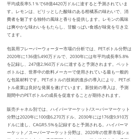
平均成長率5.1％で68億4420万ドルに達すると予測されていま
す。レモンは、ピリッとした酸味のある柑橘系の味わいで、消
費者を魅了する独特の風味と香りを提供します。レモンの風味
は爽やかな味わいをもたらし、甘酸っぱい食感が味覚を引き立
てます。
包装用フレーバーウォーター市場の分析では、PETボトル分野は
2020年に136億5,490万ドルで、2030年には年平均成長率5.8%
を記録し、247億2,960万ドルに達すると予測されます。ペット
ボトルは、世界中の飲料メーカーで使用されている最も一般的
な包装材料です。PETボトルの技術的進歩の導入により、PETボ
トル産業は良好な発展を遂げています。新技術の導入は、予測
期間中のPETボトルの成長を促進することが期待されます。
販売チャネル別では、ハイパーマーケット/スーパーマーケット
分野は2020年に100億6,270万ドル、2030年には176億9,910万
ドルに達し、CAGR5.5%を記録すると予測される。ハイパーマ
ーケット／スーパーマーケット分野は、2020年の世界市場シェ