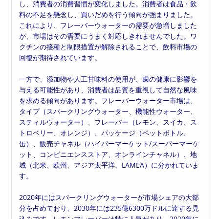
し、消費者の消費習慣が変化しました。消費者は食品・飲
料の不足を懸念し、買いだめを行う傾向が強まりました。
これにより、フレーバーウォーターの需要が急増しました
が、市場はその需要にうまく対応しきれませんでした。ワ
クチンの接種と制限措置が解除されることで、飲料市場の
回復が期待されています。
一方で、添加物や人工甘味料の使用が、歯の健康に影響を
与える可能性があり、消費者は品質を重視して自然な風味
を求める傾向があります。フレーバーウォーター市場は、
タイプ（スパークリングウォーター、機能性ウォーター、
スティルウォーター）、フレーバー（レモン、スイカ、ス
トロベリー、オレンジ）、パッケージ（ペットボトル、
缶）、販売チャネル（ハイパーマーケット/スーパーマーケ
ット、コンビニエンスストア、オンラインチャネル）、地
域（北米、欧州、アジア太平洋、LAMEA）に分かれていま
す。
2020年にはスパークリングウォーターが市場シェアの大部
分を占めており、2030年には235億6300万ドルに達する見
込みです。レモンフレーバーは特に人気があり、2020年に