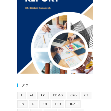
タグ
1
AI
API
CDMO
CRO
CT
EV
IC
IOT
LED
LIDAR