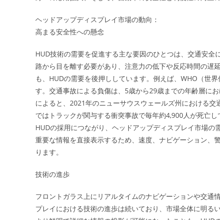
ヘッドアップディスプレイ市場の動向：
高まる安全性への懸念
HUD技術の需要を促進する主な要因のひとつは、交通安全
路から目を離す必要があり、注意力の低下や反応時間の遅
も、HUDの需要を後押ししています。例えば、WHO（世界
す。交通事故による負傷は、5歳から29歳までの年齢層にお
によると、2021年のニューサウスウェールズ州における交
ではトラックが関与する衝突事故で毎年約4,900人が死亡
HUDの採用につながり、ヘッドアップディスプレイ市場の
重要な情報を直接表示するため、速度、ナビゲーション、
ります。
技術の進歩
フロントガラス上にリアルタイムのナビゲーションや交通情
プレイにおける技術の進歩は続いており、市場全体に明る