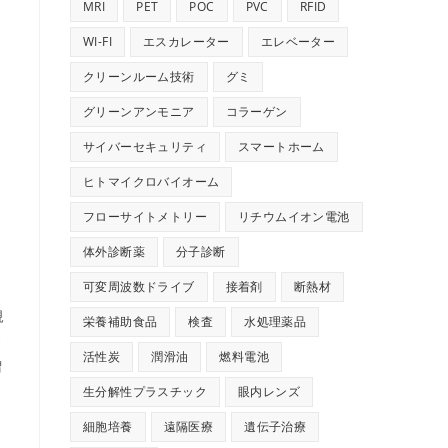
MRI
PET
POC
PVC
RFID
WI-FI
エスカレーター
エレベーター
クリーンルーム技術
グミ
グリーンアンモニア
コラーゲン
サイバーセキュリティ
スマートホーム
ヒトマイクロバイオーム
フローサイトメトリー
リチウムイオン電池
体外診断薬
分子診断
可変周波数ドライブ
接着剤
断熱材
規
栄養補助食品
検査
水処理薬品
す
活性炭
潤滑油
燃料電池
増
生分解性プラスチック
眼内レンズ
細胞培養
遠隔医療
遺伝子治療