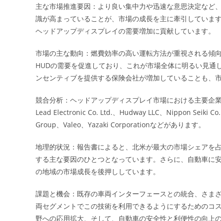
主な市場推進要因：より良い集中力や迅速な意思決定など、
識が高まっていることが、市場の成長を主に牽引していま
ヘッドアップディスプレイの需要増加に貢献しています。
市場の主な動向：燃費効率の高い運転方法が重視される傾
HUDの需要を促進しており、これが市場全体に明るい見通
ンセンティブを提供する保険会社が増加していることも、
競合分析：ヘッドアップディスプレイ市場における主要企業には、BAE Syst
Lead Electronic Co. Ltd.、Hudway LLC、Nippon Seiki C
Group、Valeo、Yazaki Corporationなどがあります。
地理的状況：報告書によると、北米が最大の市場シェアを占
する主な要因のひとつとなっています。さらに、自動車に
の地域の市場成長を後押ししています。
課題と機会：既存の車両インターフェースとの統合、さま
両セグメントでこの技術を利用できるようにするためのコス
野への応用拡大、そして、自動車の安全性と利便性の向上