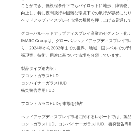
ことができ、低視程条件下でもパイロットに地形、障害物
向上し、特に夜間飛行や困難な環境下での航行が容易になり
ヘッドアップディスプレイ市場の規模を押し上げる見通し
グローバルヘッドアップディスプレイ産業のセグメント化
IMARC Groupは、グローバルヘッドアップディスプ
り、2024年から2032年までの世界、地域、国レベルで
張現実、技術、用途に基づいて市場を分類しています。
製品タイプ別内訳：
フロントガラスHUD
コンバイナーガラスHUD
衝突警告専用HUD
フロントガラスHUDが市場を独占
ヘッドアップディスプレイ市場に関するレポートでは、製
ロントガラスHUD、コンバイナーガラスHUD、衝突警告専