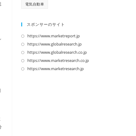
認
電気自動車
、
スポンサーのサイト
https://www.marketreport.jp
新
イ
し
https://www.globalresearch.jp
新
い
し
https://www.globalresearch.co.jp
新
タ
い
し
https://www.marketresearch.co.jp
新
ブ
タ
い
し
https://www.marketresearch.jp
新
で
ブ
タ
い
し
開
で
ブ
タ
い
く
開
で
引
ブ
タ
く
開
こ
で
ブ
く
開
で
く
開
車
く
分