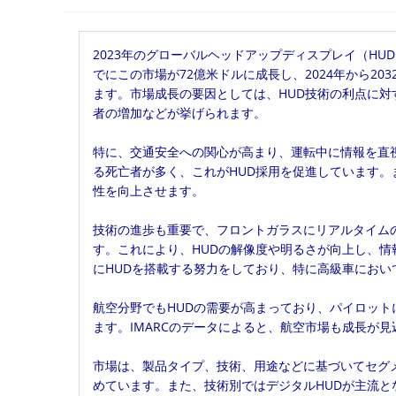
稿
稿
稿
者:
公
カ
開
テ
2023年のグローバルヘッドアップディスプレイ（HUD）
日:
ゴ
でにこの市場が72億米ドルに成長し、2024年から203
リ
ます。市場成長の要因としては、HUD技術の利点に
ー:
者の増加などが挙げられます。
特に、交通安全への関心が高まり、運転中に情報を直視
る死亡者が多く、これがHUD採用を促進しています。
性を向上させます。
技術の進歩も重要で、フロントガラスにリアルタイム
す。これにより、HUDの解像度や明るさが向上し、
にHUDを搭載する努力をしており、特に高級車におい
航空分野でもHUDの需要が高まっており、パイロッ
ます。IMARCのデータによると、航空市場も成長が
市場は、製品タイプ、技術、用途などに基づいてセグ
めています。また、技術別ではデジタルHUDが主流