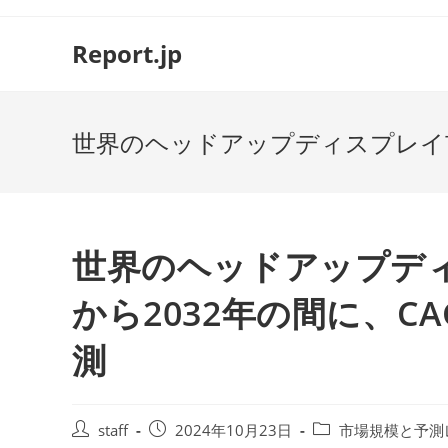
コ
ン
Report.jp
テ
ン
ツ
世界のヘッドアップディスプレイ市場
へ
ス
キ
ッ
プ
世界のヘッドアップディ
から2032年の間に、CA
測
投
投
投
staff
2024年10月23日
市場規模と予測