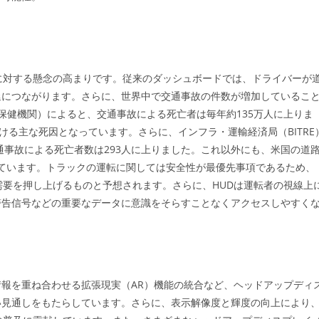
に対する懸念の高まりです。従来のダッシュボードでは、ドライバーが
延につながります。さらに、世界中で交通事故の件数が増加しているこ
保健機関）によると、交通事故による死亡者は毎年約135万人に上りま
ける主な死因となっています。さらに、インフラ・運輸経済局（BITRE
通事故による死亡者数は293人に上りました。これ以外にも、米国の道
しています。トラックの運転に関しては安全性が最優先事項であるため、
需要を押し上げるものと予想されます。さらに、HUDは運転者の視線上
警告信号などの重要なデータに意識をそらすことなくアクセスしやすく
報を重ね合わせる拡張現実（AR）機能の統合など、ヘッドアップディ
い見通しをもたらしています。さらに、表示解像度と輝度の向上により