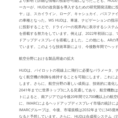
より鮮明で詳細な情報の投影が可能になったことも、HUD
ーカーが、HUDの改良版を導入するための研究開発活動に投
ヤ」は、スカイライン、ローグ、キャシュカイ、パスファイン
の車種となった。WS HUDは、車速、ナビゲーションの指示、
に投影することで、ドライバーの視界内に表示するシステム
を搭載する努力をしています。例えば、2022年初頭には、
ドアップディスプレイを搭載しました。この他にも、ARの導
ています。このような技術革新により、今後数年間でヘッ
航空分野における製品用途の拡大
HUDは、パイロットの視線上に飛行に必要なパラメータ、
なく航空機の制御を維持することを可能にします。これに
します。さらに、航空分野の著しい成長は、技術的に進化し
2041年までに世界トップ3に入る見通しであり、航空機数
トによると、南アジアでは今後20年間で2,700機以上の
に、IMARCによるヘッドアップディスプレイ市場の統計によ
IMARCグループは、今後、市場規模は2032年までに345億米
なると予想しています。さらに、HUDは合成視システム（S