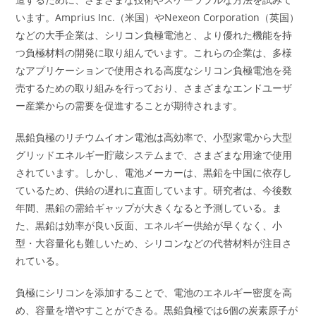
います。Amprius Inc.（米国）やNexeon Corporation（英国）
などの大手企業は、シリコン負極電池と、より優れた機能を持
つ負極材料の開発に取り組んでいます。これらの企業は、多様
なアプリケーションで使用される高度なシリコン負極電池を発
売するための取り組みを行っており、さまざまなエンドユーザ
ー産業からの需要を促進することが期待されます。
黒鉛負極のリチウムイオン電池は高効率で、小型家電から大型
グリッドエネルギー貯蔵システムまで、さまざまな用途で使用
されています。しかし、電池メーカーは、黒鉛を中国に依存し
ているため、供給の遅れに直面しています。研究者は、今後数
年間、黒鉛の需給ギャップが大きくなると予測している。ま
た、黒鉛は効率が良い反面、エネルギー供給が早くなく、小
型・大容量化も難しいため、シリコンなどの代替材料が注目さ
れている。
負極にシリコンを添加することで、電池のエネルギー密度を高
め、容量を増やすことができる。黒鉛負極では6個の炭素原子が