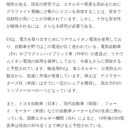
能性がある。現在の研究では、エネルギー密度を高めるために
グラファイト電極に少量のシリコンを添加することは、安全で
信頼性が高いことが示唆されています。しかし、十分な安全性
が確保されるには、さらなる研究が必要である。
EVは、電力を取り出すためにリチウムイオン電池を使用してお
り、自動車分野ではこの電池が広く使われている。電気自動車
（EV）やプラグインハイブリッド車（PHEV）の普及が、リチウ
ムイオン電池の採用を後押ししており、今後もさらに増加する
と予想されています。輸送用EVは、省エネルギー、公害防止の
観点から、急速に市場が発展しています。例えば、テスラモー
ターズ社（米国）はすでに一定のシェアを獲得し、高出力EVの
トップメーカーの一つとなっています。
また、トヨタ自動車（日本）、現代自動車（韓国）、フォー
ド・モーター（米国）などの自動車メーカーもEVの生産に携わ
っている。国際エネルギー機関（IEA）によると、10年後のEV普
及率は現在の30％近くまで伸びると予想されている。