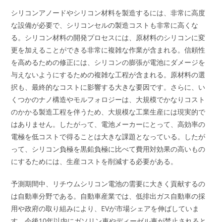
シリコンアノードやシリコン材料を製造するには、非常に高度
な設備が必要で、シリコンセルの製造コストも非常に高くな
る。シリコン材料の開発プロセスには、原材料のシリコンに変
更を加えることができる非常に複雑な作業が含まれる。信頼性
を高めるための修正には、シリコンの膨張が電池にダメージを
与えないようにするための複雑な工程が含まれる。原材料の選
択も、最終的なコストに影響する大きな要因です。さらに、い
くつかのナノ構造やモルフォロジーは、大規模でかなりコスト
のかかる製造工程を伴うため、大規模な工業生産には現実的で
はありません。したがって、電池メーカーにとって、高効率の
電極を低コストで得ることは大きな課題となっている。したが
って、シリコン負極を黒鉛負極に比べて費用対効果の高いもの
にするためには、生産コストを削減する必要がある。
予測期間中、リチウムシリコン電池の需要に大きく貢献するの
は自動車分野である。自動車産業では、低排出ガス自動車の採
用や政府の取り組みにより、EVが市場シェアを伸ばしていま
す。今後10年以内にガソリン車やディーゼル車が禁止されると