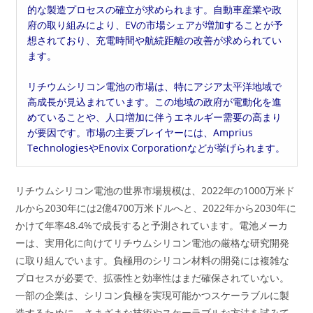
的な製造プロセスの確立が求められます。自動車産業や政
府の取り組みにより、EVの市場シェアが増加することが予
想されており、充電時間や航続距離の改善が求められてい
ます。
リチウムシリコン電池の市場は、特にアジア太平洋地域で
高成長が見込まれています。この地域の政府が電動化を進
めていることや、人口増加に伴うエネルギー需要の高まり
が要因です。市場の主要プレイヤーには、Amprius
TechnologiesやEnovix Corporationなどが挙げられます。
リチウムシリコン電池の世界市場規模は、2022年の1000万米ド
ルから2030年には2億4700万米ドルへと、2022年から2030年に
かけて年率48.4%で成長すると予測されています。電池メーカ
ーは、実用化に向けてリチウムシリコン電池の厳格な研究開発
に取り組んでいます。負極用のシリコン材料の開発には複雑な
プロセスが必要で、拡張性と効率性はまだ確保されていない。
一部の企業は、シリコン負極を実現可能かつスケーラブルに製
造するために、さまざまな技術やスケーラブルな方法を試みて