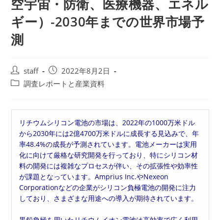
空宇宙・防衛、医療機器、エネル
ギー）-2030年までの世界市場予
測
投
投
staff
2022年8月2日
稿
稿
投
調査レポートと産業資料
者:
公
稿
開
カ
日:
テ
リチウムシリコン電池の市場は、2022年の1000万米ドル
ゴ
から2030年には2億4700万米ドルに成長する見込みで、年
リ
率48.4%の成長が予測されています。電池メーカーは実用
ー:
化に向けて厳格な研究開発を行っており、特にシリコン材
料の開発には複雑なプロセスが伴い、その拡張性や効率性
が課題となっています。Amprius Inc.やNexeon
Corporationなどの企業がシリコン負極電池の開発に注力
しており、さまざまな用途への導入が期待されています。
黒鉛負極を用いたリチウムイオン電池は高効率で広く利用