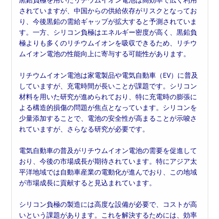
されていますが、中国からの供給依存がリスクとなってお
り、今後黒鉛の需給ギャップが拡大すると予測されていま
す。一方、シリコン負極はエネルギー密度が高く、黒鉛負
極よりも多くのリチウムイオンを吸収できるため、リチウ
ムイオン電池の性能向上に寄与する可能性があります。
リチウムイオン電池は家電製品や電気自動車（EV）に普及
していますが、充電時間が長いことが課題です。シリコン
材料を用いた研究が進められており、特に充電時の膨張に
よる構造的損傷の問題が焦点となっています。シリコンを
少量添加することで、電池の安全性が高まることが示唆さ
れていますが、さらなる研究が必要です。
電気自動車の普及がリチウムイオン電池の需要を促進して
おり、今後の市場成長が期待されています。特にアジア太
平洋地域では自動車産業の電動化が進んでおり、この地域
が市場成長に貢献すると見込まれています。
シリコン負極の製造には高度な設備が必要で、コストが高
いという課題があります。これを解決するためには、効率