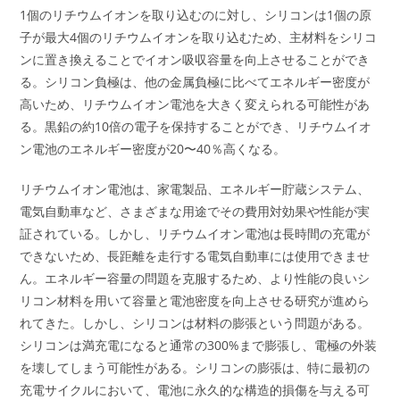
1個のリチウムイオンを取り込むのに対し、シリコンは1個の原
子が最大4個のリチウムイオンを取り込むため、主材料をシリコ
ンに置き換えることでイオン吸収容量を向上させることができ
る。シリコン負極は、他の金属負極に比べてエネルギー密度が
高いため、リチウムイオン電池を大きく変えられる可能性があ
る。黒鉛の約10倍の電子を保持することができ、リチウムイオ
ン電池のエネルギー密度が20〜40％高くなる。
リチウムイオン電池は、家電製品、エネルギー貯蔵システム、
電気自動車など、さまざまな用途でその費用対効果や性能が実
証されている。しかし、リチウムイオン電池は長時間の充電が
できないため、長距離を走行する電気自動車には使用できませ
ん。エネルギー容量の問題を克服するため、より性能の良いシ
リコン材料を用いて容量と電池密度を向上させる研究が進めら
れてきた。しかし、シリコンは材料の膨張という問題がある。
シリコンは満充電になると通常の300%まで膨張し、電極の外装
を壊してしまう可能性がある。シリコンの膨張は、特に最初の
充電サイクルにおいて、電池に永久的な構造的損傷を与える可