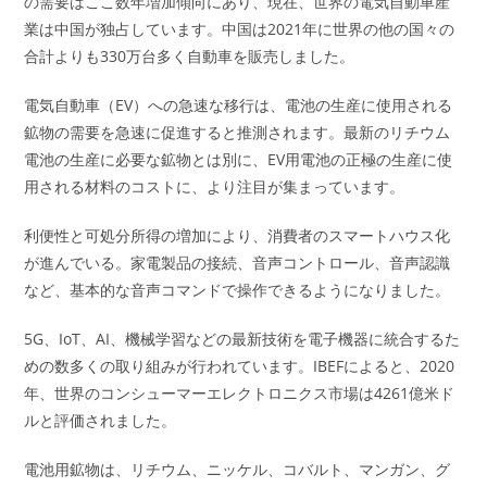
の需要はここ数年増加傾向にあり、現在、世界の電気自動車産
業は中国が独占しています。中国は2021年に世界の他の国々の
合計よりも330万台多く自動車を販売しました。
電気自動車（EV）への急速な移行は、電池の生産に使用される
鉱物の需要を急速に促進すると推測されます。最新のリチウム
電池の生産に必要な鉱物とは別に、EV用電池の正極の生産に使
用される材料のコストに、より注目が集まっています。
利便性と可処分所得の増加により、消費者のスマートハウス化
が進んでいる。家電製品の接続、音声コントロール、音声認識
など、基本的な音声コマンドで操作できるようになりました。
5G、IoT、AI、機械学習などの最新技術を電子機器に統合するた
めの数多くの取り組みが行われています。IBEFによると、2020
年、世界のコンシューマーエレクトロニクス市場は4261億米ド
ルと評価されました。
電池用鉱物は、リチウム、ニッケル、コバルト、マンガン、グ