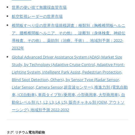
世界の使い捨て無菌採血管市場
航空監視レーダーの世界市場
椎間板すべり症の世界市場規模調査：種類別（胸椎椎間板ヘルニ
ア、腰椎椎間板ヘルニア、その他）、診断別（身体検査、神経伝
導検査、その他）、薬効別（治療、手術）、地域別予測：2022-
2032年
Global Advanced Driver Assistance System (ADAS) Market Size
Study, by Technology (Adaptive Cruise Control, Adaptive Front-
Lighting System, Intelligent Park Assist, Pedestrian Protection,
Blind Spot Detection, Others), by Sensor Type (Radar Sensor,
Lidar Sensor, Camera Sensor,超音波センサー), 推進力別 (電気自動
車, ICE自動車), 車両タイプ別 (乗用車, 小型商用車, 大型商用車), 自
動化レベル別 (L1, L2, L3, L4, L5), 販売チャネル別 (OEM, アウトソ
ーシング), 地域別予測 2022-2032
タグ:
リチウム電池用鉱物