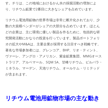
す。チリは、この地域におけるかん水の採掘活動の増加によ
り、リチウム鉱業で2番目に大きなシェアを占めています。
リチウム電池用鉱物の世界市場は非常に断片化されており、少
数の大規模ベンダーがシェアの大部分を占めています。ほとん
どの企業は、主に環境に優しい製品を作るために、包括的な研
究開発活動にかなりの投資を行っています。製品ポートフォリ
オの拡大やM&Aは、主要企業が採用する注目すべき戦略です。
著名な市場参加者には、グレンコア、BHP、リオ・ティント、
ヴァーレ、アングロ・アメリカン、紫金鉱業集団、MMGオース
トラリア、アルベマール、SQM SA、甘峰リチウム、ピルバラ・
ミネラル、マーデン、天池リチウム、オールケム・リミテッド
が含まれます。
リチウム電池用鉱物市場の主な動き