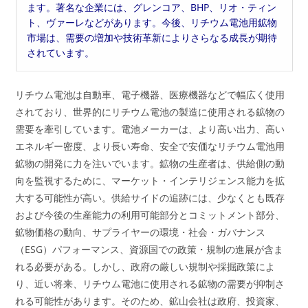
ます。著名な企業には、グレンコア、BHP、リオ・ティン
ト、ヴァーレなどがあります。今後、リチウム電池用鉱物
市場は、需要の増加や技術革新によりさらなる成長が期待
されています。
リチウム電池は自動車、電子機器、医療機器などで幅広く使用
されており、世界的にリチウム電池の製造に使用される鉱物の
需要を牽引しています。電池メーカーは、より高い出力、高い
エネルギー密度、より長い寿命、安全で安価なリチウム電池用
鉱物の開発に力を注いでいます。鉱物の生産者は、供給側の動
向を監視するために、マーケット・インテリジェンス能力を拡
大する可能性が高い。供給サイドの追跡には、少なくとも既存
および今後の生産能力の利用可能部分とコミットメント部分、
鉱物価格の動向、サプライヤーの環境・社会・ガバナンス
（ESG）パフォーマンス、資源国での政策・規制の進展が含ま
れる必要がある。しかし、政府の厳しい規制や採掘政策によ
り、近い将来、リチウム電池に使用される鉱物の需要が抑制さ
れる可能性があります。そのため、鉱山会社は政府、投資家、