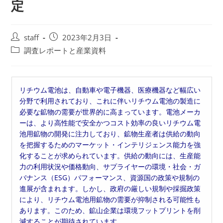
定
投
投
staff
2023年2月3日
稿
稿
投
調査レポートと産業資料
者:
公
稿
開
カ
日:
テ
リチウム電池は、自動車や電子機器、医療機器など幅広い
ゴ
分野で利用されており、これに伴いリチウム電池の製造に
リ
必要な鉱物の需要が世界的に高まっています。電池メーカ
ー:
ーは、より高性能で安全かつコスト効率の良いリチウム電
池用鉱物の開発に注力しており、鉱物生産者は供給の動向
を把握するためのマーケット・インテリジェンス能力を強
化することが求められています。供給の動向には、生産能
力の利用状況や価格動向、サプライヤーの環境・社会・ガ
バナンス（ESG）パフォーマンス、資源国の政策や規制の
進展が含まれます。しかし、政府の厳しい規制や採掘政策
により、リチウム電池用鉱物の需要が抑制される可能性も
あります。このため、鉱山企業は環境フットプリントを削
減することが期待されています。