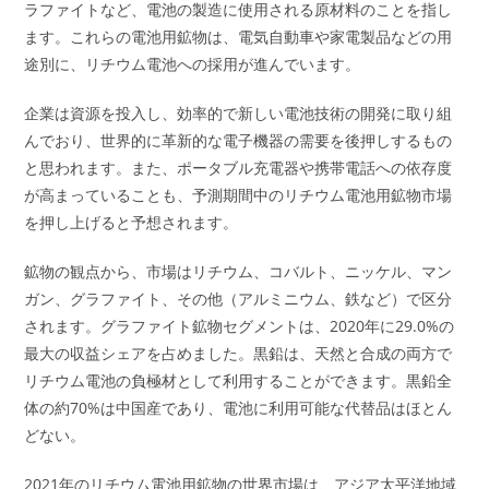
ラファイトなど、電池の製造に使用される原材料のことを指し
ます。これらの電池用鉱物は、電気自動車や家電製品などの用
途別に、リチウム電池への採用が進んでいます。
企業は資源を投入し、効率的で新しい電池技術の開発に取り組
んでおり、世界的に革新的な電子機器の需要を後押しするもの
と思われます。また、ポータブル充電器や携帯電話への依存度
が高まっていることも、予測期間中のリチウム電池用鉱物市場
を押し上げると予想されます。
鉱物の観点から、市場はリチウム、コバルト、ニッケル、マン
ガン、グラファイト、その他（アルミニウム、鉄など）で区分
されます。グラファイト鉱物セグメントは、2020年に29.0%の
最大の収益シェアを占めました。黒鉛は、天然と合成の両方で
リチウム電池の負極材として利用することができます。黒鉛全
体の約70%は中国産であり、電池に利用可能な代替品はほとん
どない。
2021年のリチウム電池用鉱物の世界市場は、アジア太平洋地域