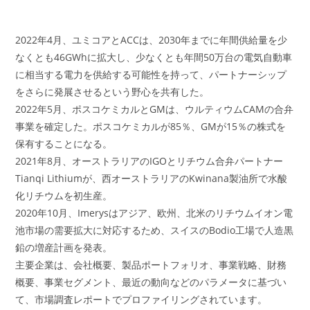
2022年4月、ユミコアとACCは、2030年までに年間供給量を少
なくとも46GWhに拡大し、少なくとも年間50万台の電気自動車
に相当する電力を供給する可能性を持って、パートナーシップ
をさらに発展させるという野心を共有した。
2022年5月、ポスコケミカルとGMは、ウルティウムCAMの合弁
事業を確定した。ポスコケミカルが85％、GMが15％の株式を
保有することになる。
2021年8月、オーストラリアのIGOとリチウム合弁パートナー
Tianqi Lithiumが、西オーストラリアのKwinana製油所で水酸
化リチウムを初生産。
2020年10月、Imerysはアジア、欧州、北米のリチウムイオン電
池市場の需要拡大に対応するため、スイスのBodio工場で人造黒
鉛の増産計画を発表。
主要企業は、会社概要、製品ポートフォリオ、事業戦略、財務
概要、事業セグメント、最近の動向などのパラメータに基づい
て、市場調査レポートでプロファイリングされています。