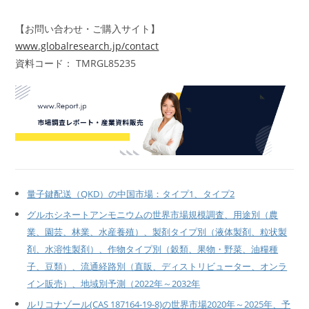
【お問い合わせ・ご購入サイト】
www.globalresearch.jp/contact
資料コード： TMRGL85235
量子鍵配送（QKD）の中国市場：タイプ1、タイプ2
グルホシネートアンモニウムの世界市場規模調査、用途別（農
業、園芸、林業、水産養殖）、製剤タイプ別（液体製剤、粒状製
剤、水溶性製剤）、作物タイプ別（穀類、果物・野菜、油糧種
子、豆類）、流通経路別（直販、ディストリビューター、オンラ
イン販売）、地域別予測（2022年～2032年
ルリコナゾール(CAS 187164-19-8)の世界市場2020年～2025年、予