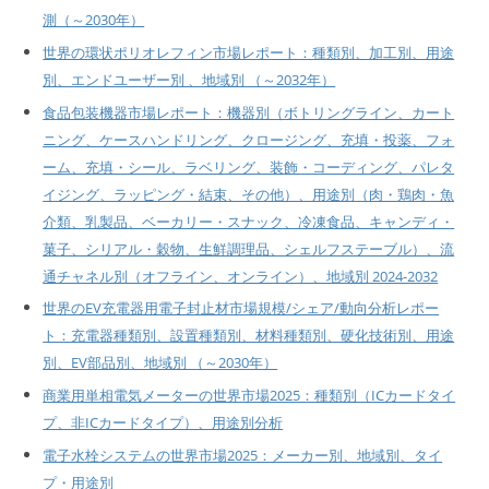
測（～2030年）
世界の環状ポリオレフィン市場レポート：種類別、加工別、用途
別、エンドユーザー別 、地域別 （～2032年）
食品包装機器市場レポート：機器別（ボトリングライン、カート
ニング、ケースハンドリング、クロージング、充填・投薬、フォ
ーム、充填・シール、ラベリング、装飾・コーディング、パレタ
イジング、ラッピング・結束、その他）、用途別（肉・鶏肉・魚
介類、乳製品、ベーカリー・スナック、冷凍食品、キャンディ・
菓子、シリアル・穀物、生鮮調理品、シェルフステーブル）、流
通チャネル別（オフライン、オンライン）、地域別 2024-2032
世界のEV充電器用電子封止材市場規模/シェア/動向分析レポー
ト：充電器種類別、設置種類別、材料種類別、硬化技術別、用途
別、EV部品別、地域別 （～2030年）
商業用単相電気メーターの世界市場2025：種類別（ICカードタイ
プ、非ICカードタイプ）、用途別分析
電子水栓システムの世界市場2025：メーカー別、地域別、タイ
プ・用途別