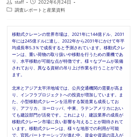
投
投
staff
2022年6月24日
稿
稿
投
調査レポートと産業資料
者:
公
稿
開
カ
日:
テ
移動式クレーンの世界市場は、2021年に144億ドル、2031
ゴ
年には245億ドルに達し、2022年から2031年にかけて年平
リ
均成長率5.3％で成長すると予測されています。移動式クレ
ー:
ーンは、重い荷物の取り扱いや移動を行うための重機であ
り、水平移動が可能な点が特徴です。様々なブームが装備
されており、異なる資材の吊り上げ作業を行うことができ
ます。
北米とアジア太平洋地域では、公共交通機関の需要が高ま
り、インフラプロジェクトへの投資が増加しています。ま
た、小型移動式クレーンを活用する製造業も成長してお
り、アフリカ、ヨーロッパ、中東、ラテンアメリカにおい
ても建設部門が活発です。これにより、建設業界の成長が
移動式クレーン市場に良い影響を与えることが期待されて
います。移動式クレーンは、様々な地形での利用が可能
で、官民パートナーシップが進む中、資金や資源の流入が