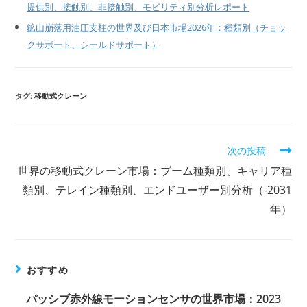
提供別、接触別、非接触別、モビリティ別分析レポート
鉱山崩落用油圧支柱の世界及び日本市場2026年：種類別（チョッ
クサポート、シールドサポート）
タグ:
移動式クレーン
そ
次の投稿
の
世界の移動式クレーン市場：ブーム種類別、キャリア種
他
の
類別、テレイン種類別、エンドユーザー別分析（-2031
記
年）
事
を
読
む
おすすめ
パッシブ赤外線モーションセンサの世界市場：2023