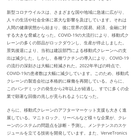
新型コロナウイルスは、さまざまな国や地域に急速に広がり、
人々の生活や社会全体に甚大な影響を及ぼしています。それは
人間の健康状態から始まり、後に世界の貿易、経済、金融に対
する大きな脅威となった。COVID-19の大流行により、移動式ク
レーンの多くの部品がロックダウンし、生産が停止しました。
景気後退により、当初は建設部門による移動式クレーンへの支
出は減少した。しかし、各種ワクチンの導入により、COVID-19
の流行の深刻さは大幅に軽減された。2022年半ばの時点で、
COVID-19の患者数は大幅に減少しています。このため、移動式
クレーンの製造会社は本格的に稼働を再開している。さらに、
このパンデミックの発生から2年以上が経過し、すでに多くの企
業で顕著な回復の兆しが見られるようになった。
さらに、移動式クレーンのアフターマーケット支援も大きく進
展している。マニトロック、リーベルなど様々な企業が、クレ
ーンのシステムの問題点を診断・予測し、メンテナンスのスケ
ジュールを立てる技術を開発しています。また、VerveTronics