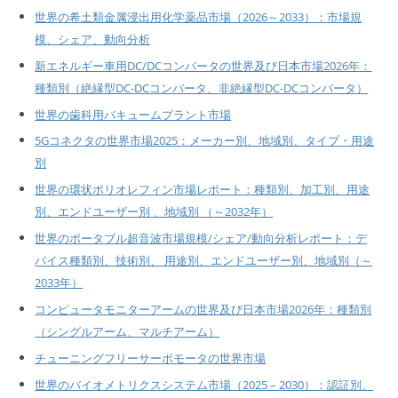
世界の希土類金属浸出用化学薬品市場（2026～2033）：市場規
模、シェア、動向分析
新エネルギー車用DC/DCコンバータの世界及び日本市場2026年：
種類別（絶縁型DC-DCコンバータ、非絶縁型DC-DCコンバータ）
世界の歯科用バキュームプラント市場
5Gコネクタの世界市場2025：メーカー別、地域別、タイプ・用途
別
世界の環状ポリオレフィン市場レポート：種類別、加工別、用途
別、エンドユーザー別 、地域別 （～2032年）
世界のポータブル超音波市場規模/シェア/動向分析レポート：デ
バイス種類別、技術別、 用途別、エンドユーザー別、地域別（～
2033年）
コンピュータモニターアームの世界及び日本市場2026年：種類別
（シングルアーム、マルチアーム）
チューニングフリーサーボモータの世界市場
世界のバイオメトリクスシステム市場（2025 – 2030）：認証別、