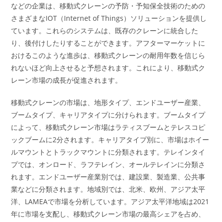
などの企業は、移動式クレーンの予防・予知保全技術のための
さまざまなIOT（Internet of Things）ソリューションを提供し
ています。これらのシステムは、既存のクレーンに統合した
り、後付けしたりすることができます。アフターマーケットに
おけるこのような進歩は、移動式クレーンの耐用年数を信じら
れないほど向上させると予想されます。これにより、移動式ク
レーン市場の成長が促進されます。
移動式クレーンの市場は、地形タイプ、エンドユーザー産業、
ブームタイプ、キャリアタイプに分けられます。ブームタイプ
によって、移動式クレーン市場はラティスブームとテレスコピ
ックブームに2分されます。キャリアタイプ別に、市場はホイー
ルマウントとトラックマウントに分類されます。テレインタイ
プでは、オンロード、ラフテレイン、オールテレインに分類さ
れます。エンドユーザー産業別では、建設業、製造業、公共事
業などに分類されます。地域別では、北米、欧州、アジア太平
洋、LAMEAで市場を分析しています。アジア太平洋地域は2021
年に市場を支配し、移動式クレーン市場の最高シェアを占め、