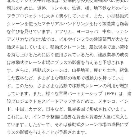
北米とアジア太平洋地域は、効率的な公共交通機関への需要の
増加のために、道路、トンネル、鉄道、橋、地下鉄などのイン
フラプロジェクトに大きく費やしています。また、小型移動式
クレーンを使ったマテリアルハンドリングを行う製造業も顕著
な伸びを見せています。アフリカ、ヨーロッパ、中東、ラテン
アメリカなどの地域では、ビルやインフラの建設部門が大きな
活況を呈しています。移動式クレーンは、建設現場で重い荷物
を持ち上げるために広く使用されているため、建設業界の成長
は移動式クレーン市場にプラスの影響を与えると予想されま
す。さらに、移動式クレーンは、山岳地帯、痩せた土地、密集
した森林など、さまざまな種類の地形で機動力を持っていま
す。このため、さまざまな活動で移動式クレーンの利用が増加
しています。また、様々な官民パートナーシップ（PPP）は、建
設プロジェクトをスピードアップするために、メキシコ、イン
ド、中国、カナダ、日本など、世界各国で形成されています。
これにより、インフラ整備に必要な資金や資源が大量に流入し
ています。したがって、それは移動式クレーン市場の成長にプ
ラスの影響を与えることが予想されます。