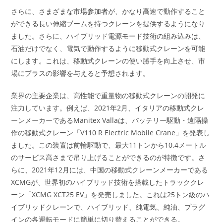
さらに、さまざまな市場参加者が、かなり高速で動作すること
ができる長い伸縮ブームを持つクレーンを提供するようになり
ました。さらに、ハイブリッド電源モード技術の組み込みは、
石油だけでなく、電気で動作するように移動式クレーンを可能
にします。これは、移動式クレーンの使い勝手を向上させ、市
場にプラスの影響を与えると予想されます。
業界の主要企業は、高性能で重量物の移動式クレーンの開発に
注力しています。例えば、2021年2月、イタリアの移動式クレ
ーンメーカーであるManitex Vallaは、バッテリー駆動・遠隔操
作の移動式クレーン「V110 R Electric Mobile Crane」を発表し
ました。この装置は前輪駆動で、最大11トンから10.4メートル
のサービス高さまで吊り上げることができるのが特徴です。さ
らに、2021年12月には、中国の移動式クレーンメーカーである
XCMGが、世界初のハイブリッド技術を搭載したトラッククレ
ーン「XCMG XCT25 EV」を発売しました。これは25トン級のハ
イブリッドクレーンで、ハイブリッド、純電気、純油、プラグ
インの各運転モードに簡単に切り替えることができる。