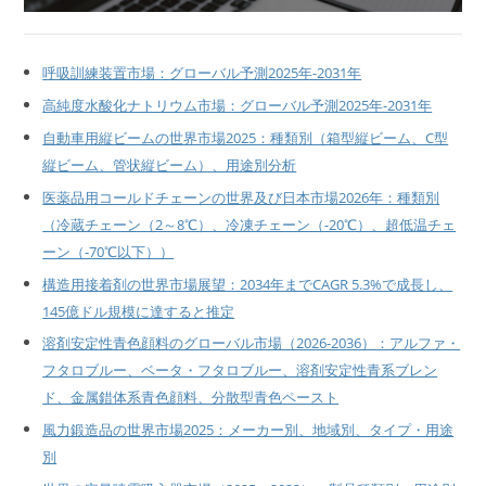
呼吸訓練装置市場：グローバル予測2025年-2031年
高純度水酸化ナトリウム市場：グローバル予測2025年-2031年
自動車用縦ビームの世界市場2025：種類別（箱型縦ビーム、C型
縦ビーム、管状縦ビーム）、用途別分析
医薬品用コールドチェーンの世界及び日本市場2026年：種類別
（冷蔵チェーン（2～8℃）、冷凍チェーン（-20℃）、超低温チェ
ーン（-70℃以下））
構造用接着剤の世界市場展望：2034年までCAGR 5.3%で成長し、
145億ドル規模に達すると推定
溶剤安定性青色顔料のグローバル市場（2026-2036）：アルファ・
フタロブルー、ベータ・フタロブルー、溶剤安定性青系ブレン
ド、金属錯体系青色顔料、分散型青色ペースト
風力鍛造品の世界市場2025：メーカー別、地域別、タイプ・用途
別