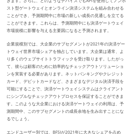
きます。さらに、どのようなデバイスでもAPIを使用してノンホ
スト型ゲートウェイとオンライン決済システムを組み合わせる
ことができ、予測期間中に市場の新しい成長の見通しを立てる
ことができます。これらは、予測期間中にも決済ゲートウェイ
市場規模に影響を与える主要因になると予測されます。
企業規模別では、大企業のサブセグメントが2021年の決済ゲー
トウェイ世界市場シェアを独占しています。大企業は通常、よ
り多くのウェブサイトトラフィックを受け取ります。したがっ
て、彼らは顧客のために効率的なチェックアウトソリューショ
ンを実装する必要があります。ネットバンキングやクレジット
カード、デビットカードなど、さまざまなデジタル決済手段を
可能にすることで、決済ゲートウェイシステムはクライアント
にシンプルなチェックアウトプロセスを保証することができま
す。このような大企業における決済ゲートウェイの利用は、予
測期間中、このサブセグメントの成長余地を生み出すことにな
るでしょう。
エンドユーザー別では、BFSIが2021年に大きなシェアを占め