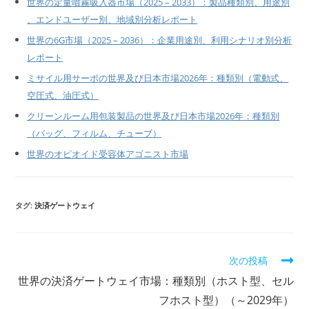
世界の定量噴霧吸入器市場（2025 – 2033）：製品種類別、用途別
、エンドユーザー別、地域別分析レポート
世界の6G市場（2025 – 2036）：企業用途別、利用シナリオ別分析
レポート
ミサイル用サーボの世界及び日本市場2026年：種類別（電動式、
空圧式、油圧式）
クリーンルーム用包装製品の世界及び日本市場2026年：種類別
（バッグ、フィルム、チューブ）
世界のオピオイド受容体アゴニスト市場
タグ:
決済ゲートウェイ
そ
次の投稿
の
世界の決済ゲートウェイ市場：種類別（ホスト型、セル
他
の
フホスト型）（～2029年）