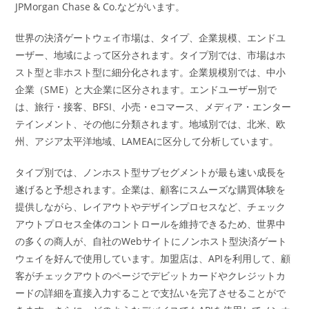
JPMorgan Chase & Co.などがいます。
世界の決済ゲートウェイ市場は、タイプ、企業規模、エンドユ
ーザー、地域によって区分されます。タイプ別では、市場はホ
スト型と非ホスト型に細分化されます。企業規模別では、中小
企業（SME）と大企業に区分されます。エンドユーザー別で
は、旅行・接客、BFSI、小売・eコマース、メディア・エンター
テインメント、その他に分類されます。地域別では、北米、欧
州、アジア太平洋地域、LAMEAに区分して分析しています。
タイプ別では、ノンホスト型サブセグメントが最も速い成長を
遂げると予想されます。企業は、顧客にスムーズな購買体験を
提供しながら、レイアウトやデザインプロセスなど、チェック
アウトプロセス全体のコントロールを維持できるため、世界中
の多くの商人が、自社のWebサイトにノンホスト型決済ゲート
ウェイを好んで使用しています。加盟店は、APIを利用して、顧
客がチェックアウトのページでデビットカードやクレジットカ
ードの詳細を直接入力することで支払いを完了させることがで