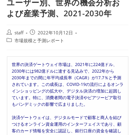
ユーザー別、世界の機会分析お
よび産業予測、2021-2030年
投
投
staff
2022年10月12日
稿
稿
投
市場規模と予測レポート
者:
公
稿
開
カ
日:
テ
世界の決済ゲートウェイ市場は、2021年に224億ドル、
ゴ
2030年には982億ドルに達する見込みで、2022年から
リ
2030年までの間に年平均成長率（CAGR）が17.7％と予測
ー:
されています。この成長は、COVID-19の流行によるオンラ
インショッピングの拡大や、デジタル決済の増加に起因し
ています。特に、消費者間の電子決済やピアツーピア取引
もパンデミックの影響で広まりました。
決済ゲートウェイは、デジタルモードで顧客と商人を結び
つけるオンライン資金運用のインターフェイスであり、顧
客のカード情報を安全に認証し、銀行口座の資金を確認し