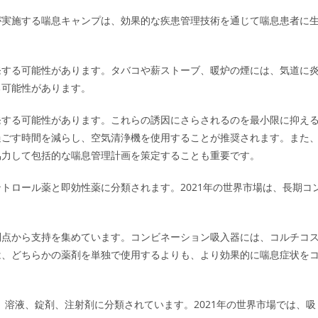
が実施する喘息キャンプは、効果的な疾患管理技術を通じて喘息患者に
発する可能性があります。タバコや薪ストーブ、暖炉の煙には、気道に
る可能性があります。
発する可能性があります。これらの誘因にさらされるのを最小限に抑え
過ごす時間を減らし、空気清浄機を使用することが推奨されます。また
協力して包括的な喘息管理計画を策定することも重要です。
トロール薬と即効性薬に分類されます。2021年の世界市場は、長期コ
利点から支持を集めています。コンビネーション吸入器には、コルチコ
は、どちらかの薬剤を単独で使用するよりも、より効果的に喘息症状を
、溶液、錠剤、注射剤に分類されています。2021年の世界市場では、吸