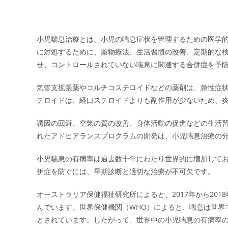
小児喘息治療とは、小児の喘息症状を管理するための医学
に対処するために、薬物療法、生活習慣の改善、定期的な
せ、コントロールされていない喘息に関連する合併症を予
気管支拡張薬やコルチコステロイドなどの薬剤は、急性症
テロイドは、経口ステロイドよりも副作用が少ないため、
誘因の回避、空気の質の改善、身体活動の促進などの生活
れたアドヒアランスプログラムの開発は、小児喘息治療の
小児喘息の有病率は過去数十年にわたり世界的に増加して
併症を防ぐには、早期診断と適切な治療が不可欠です。
オーストラリア保健福祉研究所によると、2017年から201
んでいます。世界保健機関（WHO）によると、喘息は世界で約
とされています。したがって、世界中の小児喘息の有病率