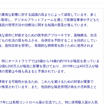
の重篤な影響に対する認識の高まりによって成長しています。多く
を取得し、デジタルプラットフォームを通じて医療従事者や子どもた
喘息の管理方法や治療法に関する知識の普及が進んでいます。
急な発作に対処するための医学的アプローチです。薬物療法、生活
どもの生活の質を向上させ、合併症を予防することを目的としてい
は、急性症状を管理し、長期的な肺障害を防ぐために使用されま
特にオーストラリアでは0歳から14歳の約10％が喘息を患っていま
6,200万人が喘息に影響を受けており、2019年には455万人が喘
療の需要は今後も高まると予測されています。
誘発する可能性があるため、これらを避けるための対策が重要で
が推奨されています。また、包括的な喘息管理計画を小児科医とと
21年には長期コントロール薬が主流でした。特に併用吸入薬が人気