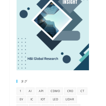
タグ
1
AI
API
CDMO
CRO
CT
EV
IC
IOT
LED
LIDAR