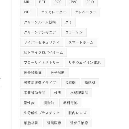
MRI
PET
POC
PVC
RFID
WI-FI
エスカレーター
エレベーター
クリーンルーム技術
グミ
グリーンアンモニア
コラーゲン
サイバーセキュリティ
スマートホーム
ヒトマイクロバイオーム
ま
フローサイトメトリー
リチウムイオン電池
体外診断薬
分子診断
プ
可変周波数ドライブ
接着剤
断熱材
加
栄養補助食品
検査
水処理薬品
活性炭
潤滑油
燃料電池
生分解性プラスチック
眼内レンズ
細胞培養
遠隔医療
遺伝子治療