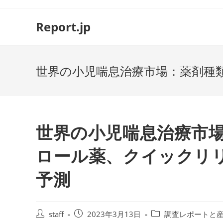
コ
ン
Report.jp
テ
ン
ツ
世界の小児喘息治療市場：薬剤種
へ
ス
キ
ッ
プ
世界の小児喘息治療市
ロール薬、クイックリ
予測
投
投
投
staff
2023年3月13日
調査レポートと