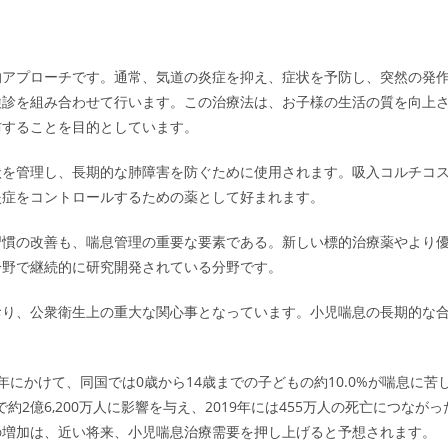
的アプローチです。通常、気道の炎症を抑え、症状を予防し、突然の発
検診を組み合わせて行います。この治療法は、お子様の生活の質を向上
防することを目的としています。
状を管理し、長期的な肺障害を防ぐために使用されます。吸入コルチコ
炎症をコントロールするための薬として好まれます。
習慣の改善も、喘息管理の重要な要素である。新しい標的治療薬やより
分野で継続的に研究開発されている分野です。
おり、公衆衛生上の重大な関心事となっています。小児喘息の長期的な
8年にかけて、同国では0歳から14歳までの子どもの約10.0%が喘息に苦
2億6,200万人に影響を与え、2019年には455万人の死亡につながっ
の増加は、近い将来、小児喘息治療需要を押し上げると予想されます。