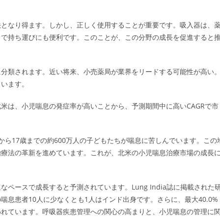
法となり得ます。しかし、正しく使用することが重要です。吸入器は、
トで持ち運びにも便利です。このことが、この分野の成長を促進すると
に分類されます。近い将来、小売薬局が業界をリードする可能性が高い
ています。
米は、小児喘息の発症率が高いことから、予測期間中に高いCAGRで市
から17歳までの約600万人の子どもたちが喘息に苦しんでいます。この
治療法の革新を進めています。これが、北米の小児喘息治療市場の成長
ースで成長すると予測されています。Lung India誌に掲載された
喘息患者10人に少なくとも1人はインド出身です。さらに、最大40.0%
われています。呼吸器疾患管理への関心の高まりと、小児喘息の管理に