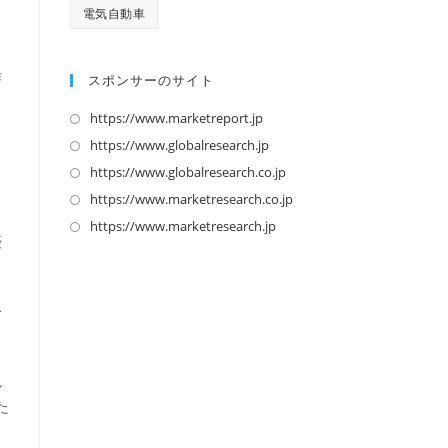
電気自動車
作
スポンサーのサイト
さ
https://www.marketreport.jp
新
し
https://www.globalresearch.jp
新
い
し
ス
https://www.globalresearch.co.jp
新
タ
い
し
https://www.marketresearch.co.jp
新
ブ
タ
い
し
https://www.marketresearch.jp
新
優
で
ブ
タ
い
し
開
で
ブ
タ
い
く
開
で
ブ
タ
合
く
開
で
ブ
く
開
で
く
開
し
く
た