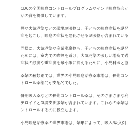
CDCの全国喘息コントロールプログラムやインド喘息協会
活の質を提供しています。
煙や大気汚染などの環境刺激物は、子どもの喘息症状を誘
症を起こし、喘息の症状を悪化させる刺激物が含まれてい
同様に、大気汚染や産業廃棄物も、子どもの喘息症状を誘
ためには、室内での喫煙を避け、大気汚染の激しい場所で
症状の頻度や重症度を最小限に抑えるために、小児科医と
薬剤の種類別では、世界の小児喘息治療薬市場は、長期コン
トロール薬部門が支配的でした。
併用吸入薬などの長期コントロール薬は、そのさまざまな
テロイドと気管支拡張剤が含まれています。これらの薬剤
ントロールするのに役立ちます。
小児喘息治療薬の世界市場は、剤形によって、吸入/吸入剤