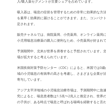
入/吸入薬セグメントが主要シェアを占めています。
吸入器は、喘息の症状を管理するための非常に効果的な方
を素早く効果的に届けることができます。また、コンパク
定されます。
販売チャネルでは、病院薬局、小売薬局、オンライン薬局
小児用喘息治療薬の購入に便利なため、小売薬局が好まれ
予測期間中、北米が世界を席巻すると予想されています。北
場が拡大すると考えられています。
米国疾病対策予防センター（CDC）によると、米国では0歳
域の小児喘息の有病率の高さを考慮し、さまざまな企業が
寄与しています。
アジア太平洋地域の小児喘息治療市場は、予測期間中に急速なペ
究によると、喘息患者数は1.5兆〜2兆人と推定され、世界の
の子供が、ある時点で喘息と呼ばれる喘鳴を経験すると言