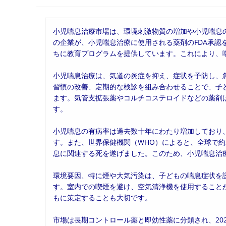
稿
稿
稿
者:
公
カ
開
テ
小児喘息治療市場は、環境刺激物質の増加や小児喘息
日:
ゴ
の企業が、小児喘息治療に使用される薬剤のFDA承認
リ
ちに教育プログラムを提供しています。これにより、
ー:
小児喘息治療は、気道の炎症を抑え、症状を予防し、
習慣の改善、定期的な検診を組み合わせることで、子
ます。気管支拡張薬やコルチコステロイドなどの薬剤
す。
小児喘息の有病率は過去数十年にわたり増加しており、
す。また、世界保健機関（WHO）によると、全球で約2億
息に関連する死を遂げました。このため、小児喘息治
環境要因、特に煙や大気汚染は、子どもの喘息症状を
す。室内での喫煙を避け、空気清浄機を使用すること
もに策定することも大切です。
市場は長期コントロール薬と即効性薬に分類され、20