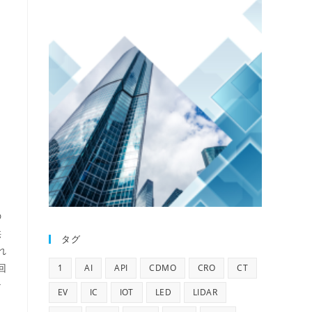
の
供
タグ
れ
回
1
AI
API
CDMO
CRO
CT
な
EV
IC
IOT
LED
LIDAR