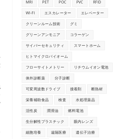
MRI
PET
POC
PVC
RFID
WI-FI
エスカレーター
エレベーター
クリーンルーム技術
グミ
グリーンアンモニア
コラーゲン
サイバーセキュリティ
スマートホーム
ヒトマイクロバイオーム
一
定
フローサイトメトリー
リチウムイオン電池
体外診断薬
分子診断
化
可変周波数ドライブ
接着剤
断熱材
を
栄養補助食品
検査
水処理薬品
つ
活性炭
潤滑油
燃料電池
生分解性プラスチック
眼内レンズ
を
細胞培養
遠隔医療
遺伝子治療