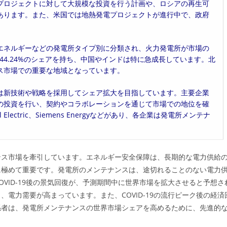
プロジェクトに対して大規模な投資を行う計画や、ロシアの再生可
あります。また、米国では地熱発電プロジェクトが進行中で、政府
エネルギーなどの発電所タイプ別に分類され、火力発電所が市場の
が44.24%のシェアを持ち、中国やインドは特に急成長しています。北
ス市場での重要な地域となっています。
は新技術や戦略を採用してシェア拡大を目指しています。主要企業
の投資を行い、契約やコラボレーションを通じて市場での地位を確
lectric、Siemens Energyなどがあり、各企業は発電所メンテナ
ンス市場を牽引しています。エネルギー安全保障は、長期的な電力供給
に極めて重要です。発電所のメンテナンスは、途切れることのない電力
VID-19後の景気回復が、予測期間中に世界市場を拡大させると予想さ
電力需要が高まっています。また、COVID-19の流行ピーク後の経済
係者は、発電所メンテナンスの世界市場シェアを高めるために、先進的