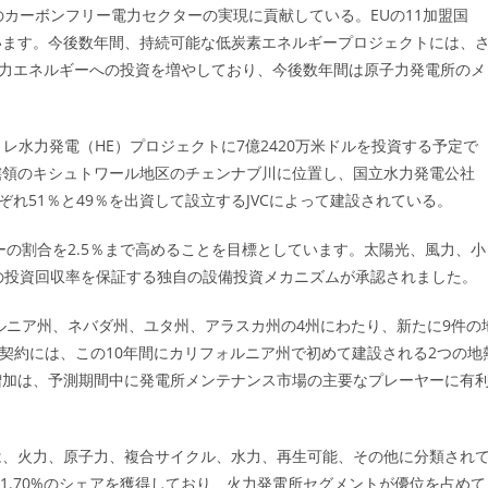
のカーボンフリー電力セクターの実現に貢献している。EUの11加盟国
います。今後数年間、持続可能な低炭素エネルギープロジェクトには、
子力エネルギーへの投資を増やしており、今後数年間は原子力発電所のメ
トレ水力発電（HE）プロジェクトに7億2420万米ドルを投資する予定で
轄領のキシュトワール地区のチェンナブ川に位置し、国立水力発電公社
ぞれ51％と49％を出資して設立するJVCによって建設されている。
ーの割合を2.5％まで高めることを目標としています。太陽光、風力、小
の投資回収率を保証する独自の設備投資メカニズムが承認されました。
フォルニア州、ネバダ州、ユタ州、アラスカ州の4州にわたり、新たに9件の
の契約には、この10年間にカリフォルニア州で初めて建設される2つの地
増加は、予測期間中に発電所メンテナンス市場の主要なプレーヤーに有
は、火力、原子力、複合サイクル、水力、再生可能、その他に分類され
51.70%のシェアを獲得しており、火力発電所セグメントが優位を占めて