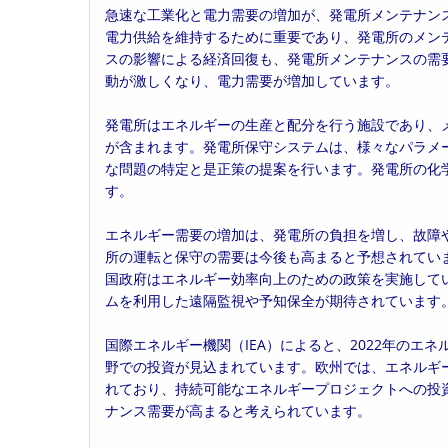
急速な工業化と電力需要の増加が、発電所メンテナン
日:
ゴ
電力供給を維持するために重要であり、発電所のメン
リ
スの影響による経済回復も、発電所メンテナンスの需
ー:
動が激しくなり、電力需要が増加しています。
発電所はエネルギーの生産と配分を行う施設であり、
が含まれます。発電所保守システムは、様々なパラメ
な問題の特定と是正策の提案を行います。発電所の化
す。
エネルギー需要の増加は、発電所の負担を増し、故障
所の運転と保守の需要は今後も高まると予想されてい
国政府はエネルギー効率向上のための政策を実施してい
ムを利用した遠隔監視や予知保全が期待されています
国際エネルギー機関（IEA）によると、2022年のエ
野での投資が見込まれています。欧州では、エネルギ
れており、持続可能なエネルギープロジェクトへの投
ナンス需要が高まると考えられています。