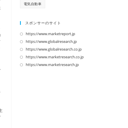
ン
電気自動車
転
スポンサーのサイト
る
https://www.marketreport.jp
新
効
し
https://www.globalresearch.jp
新
可
い
し
て
https://www.globalresearch.co.jp
新
タ
い
し
https://www.marketresearch.co.jp
新
ブ
タ
い
し
https://www.marketresearch.jp
新
ル
で
ブ
タ
い
し
、
開
で
ブ
タ
い
く
開
で
ブ
タ
上
く
開
で
ブ
く
開
で
く
開
主
く
プ