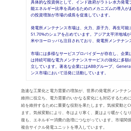
具体的な投資例として、インド政府がラトレ水力発電
能エネルギー比率を高めるためのメカニズムの導入が
の投資増加が市場の成長を促進しています。
発電所メンテナンス市場は、火力、原子力、再生可能
51.70%のシェアを占めています。アジア太平洋地域
米やヨーロッパも注目されており、発電所メンテナン
市場には多様なサービスプロバイダーが存在し、企業
は持続可能な電力メンテナンスサービスの強化に多額
立しています。著名な企業にはABBグループ、General E
ンス市場において活発に活動しています。
急速な工業化と電力需要の増加が、世界の発電所メンテナ
維持に役立ち、電力需要のいかなる変化にも対応するため
給を維持するために重要な役割を果たします。気候変動とCO
ます。気候変動により、冬はより寒く、夏はより暖かくなり、
復も、エネルギー消費の急増につながっています。市場関
複合サイクル発電ユニットを導入しています。