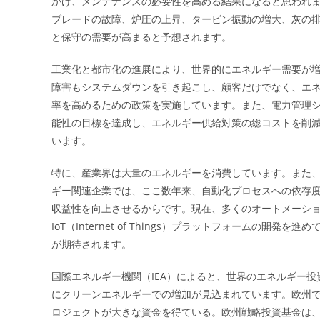
かけ、メンテナンスの必要性を高める結果になると思われ
ブレードの故障、炉圧の上昇、タービン振動の増大、灰の
と保守の需要が高まると予想されます。
工業化と都市化の進展により、世界的にエネルギー需要が
障害もシステムダウンを引き起こし、顧客だけでなく、エ
率を高めるための政策を実施しています。また、電力管理
能性の目標を達成し、エネルギー供給対策の総コストを削
います。
特に、産業界は大量のエネルギーを消費しています。また
ギー関連企業では、ここ数年来、自動化プロセスへの依存
収益性を向上させるからです。現在、多くのオートメーシ
IoT（Internet of Things）プラットフォーム
が期待されます。
国際エネルギー機関（IEA）によると、世界のエネルギー投資
にクリーンエネルギーでの増加が見込まれています。欧州
ロジェクトが大きな資金を得ている。欧州戦略投資基金は、