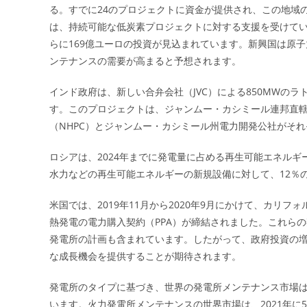
る。すでに24のプロジェクトに資金が提供され、この地域
は、持続可能な低炭素プロジェクトに対する支援を受けて
らに169億ユーロの投資が見込まれています。新興国は原
ンテナンスの需要が高まると予想されます。
インド政府は、新しい合弁会社（JVC）による850MWのラ
す。このプロジェクトは、ジャンムー・カシミール連邦直
（NHPC）とジャンムー・カシミール州電力開発公社がそれ
ロシアは、2024年までに発電量に占める再生可能エネルギ
水力などの再生可能エネルギーの新規設備に対して、12％
米国では、2019年11月から2020年9月にかけて、カリ
熱発電の電力購入契約（PPA）が締結されました。これら
発電所の計画も含まれています。したがって、政府投資の
な成長機会を提供することが期待されます。
発電所のタイプに基づき、世界の発電所メンテナンス市場
います。火力発電所メンテナンスの世界市場は、2021年に