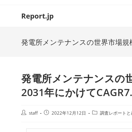
コ
ン
Report.jp
テ
ン
ツ
発電所メンテナンスの世界市場規模：
へ
ス
キ
ッ
プ
発電所メンテナンスの世
2031年にかけてCAGR
投
投
投
staff
2022年12月12日
調査レポートと
稿
稿
稿
者:
公
カ
開
テ