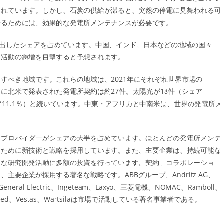
られています。しかし、石炭の供給が滞ると、突然の停電に見舞われる
せるためには、効果的な発電所メンテナンスが必要です。
いう突出したシェアを占めています。中国、インド、日本などの地域の国々
ス活動の急増を目撃すると予想されます。
すべき地域です。これらの地域は、2021年にそれぞれ世界市場の
四半期に北米で発表された発電所契約は約27件。太陽光が18件（シェア
シェア11.1％）と続いています。中東・アフリカと中南米は、世界の発電所
スプロバイダーがシェアの大半を占めています。ほとんどの発電所メン
るために新技術と戦略を採用しています。また、主要企業は、持続可能
的な研究開発活動に多額の投資を行っています。契約、コラボレーショ
要企業が採用する著名な戦略です。ABBグループ、Andritz AG、
. Ltd.、General Electric、Ingeteam、Laxyo、三菱電機、NOMAC、Ramboll
max Limited、Vestas、Wärtsiläは市場で活動している著名事業者である。