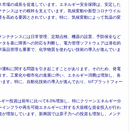
ス市場の成長を促進しています。エネルギー安全保障は、安定した
テナンスはその根幹を支えています。気候変動や新型コロナウイル
要を高める要因とされています。特に、気候変動によって気温の変
メンテナンスには日常管理、定期点検、機器の設置、予防保全など
ータを基に障害への対応を判断し、電力管理ソフトウェアは潜在的
学薬品管理も重要で、化学物質を使わない技術の導入が進んでいま
や運転に関する問題を引き起こすことがあります。そのため、発電
ます。工業化や都市化の進展に伴い、エネルギー消費は増加し、各
ます。特に、自動化技術の導入が進んでおり、IoTプラットフォー
。
ネルギー投資は前年に比べて8.0%増加し、特にクリーンエネルギー分
ーインフラや再生可能エネルギーに対する大規模な資金投入が行わ
資が増加しています。新興国では原子力への投資も増加し、メンテ