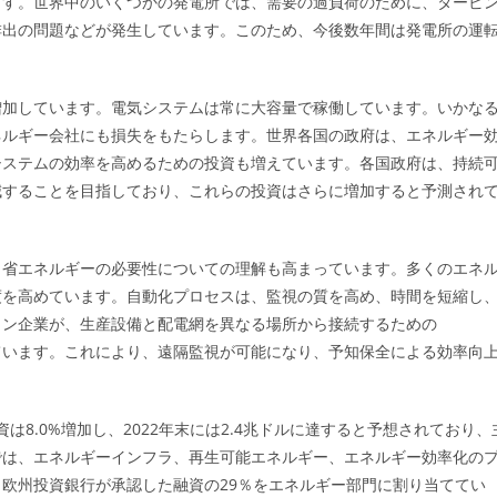
ます。世界中のいくつかの発電所では、需要の過負荷のために、タービ
排出の問題などが発生しています。このため、今後数年間は発電所の運
増加しています。電気システムは常に大容量で稼働しています。いかな
ネルギー会社にも損失をもたらします。世界各国の政府は、エネルギー
システムの効率を高めるための投資も増えています。各国政府は、持続
減することを目指しており、これらの投資はさらに増加すると予測され
、省エネルギーの必要性についての理解も高まっています。多くのエネ
度を高めています。自動化プロセスは、監視の質を高め、時間を短縮し
ョン企業が、生産設備と配電網を異なる場所から接続するための
の開発を進めています。これにより、遠隔監視が可能になり、予知保全による効率向
は8.0%増加し、2022年末には2.4兆ドルに達すると予想されており、
では、エネルギーインフラ、再生可能エネルギー、エネルギー効率化の
欧州投資銀行が承認した融資の29％をエネルギー部門に割り当ててい