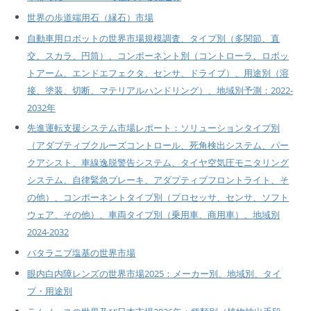
世界の歩道端用石（縁石）市場
自動車用ロボットの世界市場規模調査、タイプ別（多関節、直
交、スカラ、円筒）、コンポーネント別（コントローラ、ロボッ
トアーム、エンドエフェクタ、センサ、ドライブ）、用途別（溶
接、塗装、切断、マテリアルハンドリング）、地域別予測：2022-
2032年
先進運転支援システム市場レポート：ソリューションタイプ別
（アダプティブクルーズコントロール、死角検出システム、パー
クアシスト、車線逸脱警告システム、タイヤ空気圧モニタリング
システム、自律緊急ブレーキ、アダプティブフロントライト、そ
の他）、コンポーネントタイプ別（プロセッサ、センサ、ソフト
ウェア、その他）、車両タイプ別（乗用車、商用車）、地域別
2024-2032
バタラニブ塩基の世界市場
眼内白内障レンズの世界市場2025：メーカー別、地域別、タイ
プ・用途別