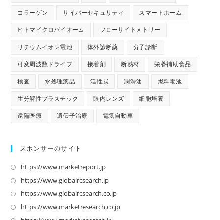
コラーゲン
サイバーセキュリティ
スマートホーム
ヒトマイクロバイオーム
フローサイトメトリー
リチウムイオン電池
体外診断薬
分子診断
可変周波数ドライブ
接着剤
断熱材
栄養補助食品
検査
水処理薬品
活性炭
潤滑油
燃料電池
生分解性プラスチック
眼内レンズ
細胞培養
遠隔医療
遺伝子治療
電気自動車
スポンサーのサイト
https://www.marketreport.jp
新
し
https://www.globalresearch.jp
新
い
し
https://www.globalresearch.co.jp
新
タ
い
し
https://www.marketresearch.co.jp
新
ブ
タ
い
し