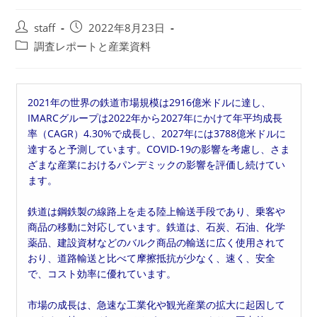
投
投
staff
2022年8月23日
稿
稿
投
調査レポートと産業資料
者:
公
稿
開
カ
日:
テ
2021年の世界の鉄道市場規模は2916億米ドルに達し、
ゴ
IMARCグループは2022年から2027年にかけて年平均成長
リ
率（CAGR）4.30%で成長し、2027年には3788億米ドルに
ー:
達すると予測しています。COVID-19の影響を考慮し、さま
ざまな産業におけるパンデミックの影響を評価し続けてい
ます。
鉄道は鋼鉄製の線路上を走る陸上輸送手段であり、乗客や
商品の移動に対応しています。鉄道は、石炭、石油、化学
薬品、建設資材などのバルク商品の輸送に広く使用されて
おり、道路輸送と比べて摩擦抵抗が少なく、速く、安全
で、コスト効率に優れています。
市場の成長は、急速な工業化や観光産業の拡大に起因して