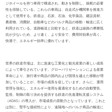
ジホイールを持つ車両で構成され、動きを制限し、操舵の必要
性を排除している。これらの車両は、自走式か機関車を推進力
として使用する。鉄道は、石炭、石油、化学薬品、建設資材、
農産物、消費財、自動車などのバルク商品の移動・輸送に広く
利用されている。道路輸送と比較すると、鉄道は線路の摩擦抵
抗が少ないため、より速く、より安全で、費用対効果が高く、
快適で、エネルギー効率に優れています。
世界の鉄道市場は、主に急速な工業化と観光産業の著しい成長
によって牽引されています。グローバリゼーションによる産業
革命により、旅行者や商品の国内および国境を越えた移動が増
加していることが、市場の成長を促しています。さらに、運用
管理を強化し、エネルギー使用を最適化するための自動警告、
監視、制御の取り決めを提供する鉄道の先進運転支援システム
（ADAS）の導入が、市場成長の原動力となっています。これと
は別に、堅牢な接続性により、遠隔地へのバルク商品の輸送に