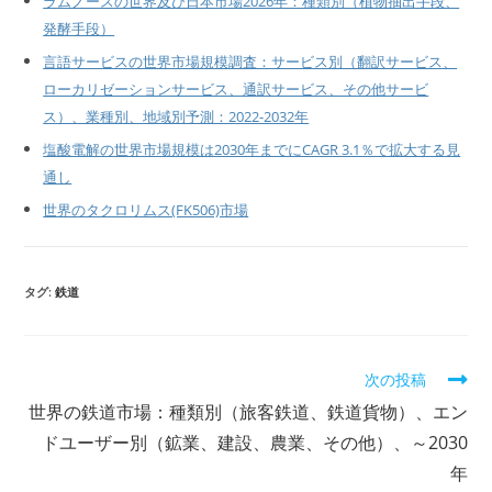
ラムノースの世界及び日本市場2026年：種類別（植物抽出手段、
発酵手段）
言語サービスの世界市場規模調査：サービス別（翻訳サービス、
ローカリゼーションサービス、通訳サービス、その他サービ
ス）、業種別、地域別予測：2022-2032年
塩酸電解の世界市場規模は2030年までにCAGR 3.1％で拡大する見
通し
世界のタクロリムス(FK506)市場
タグ:
鉄道
そ
次の投稿
の
世界の鉄道市場：種類別（旅客鉄道、鉄道貨物）、エン
他
の
ドユーザー別（鉱業、建設、農業、その他）、～2030
記
年
事