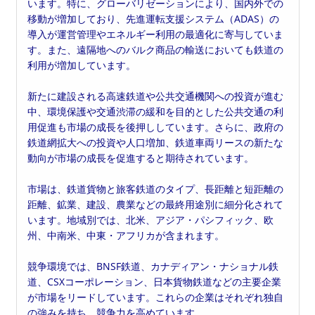
います。特に、グローバリゼーションにより、国内外での
移動が増加しており、先進運転支援システム（ADAS）の
導入が運営管理やエネルギー利用の最適化に寄与していま
す。また、遠隔地へのバルク商品の輸送においても鉄道の
利用が増加しています。
新たに建設される高速鉄道や公共交通機関への投資が進む
中、環境保護や交通渋滞の緩和を目的とした公共交通の利
用促進も市場の成長を後押ししています。さらに、政府の
鉄道網拡大への投資や人口増加、鉄道車両リースの新たな
動向が市場の成長を促進すると期待されています。
市場は、鉄道貨物と旅客鉄道のタイプ、長距離と短距離の
距離、鉱業、建設、農業などの最終用途別に細分化されて
います。地域別では、北米、アジア・パシフィック、欧
州、中南米、中東・アフリカが含まれます。
競争環境では、BNSF鉄道、カナディアン・ナショナル鉄
道、CSXコーポレーション、日本貨物鉄道などの主要企業
が市場をリードしています。これらの企業はそれぞれ独自
の強みを持ち、競争力を高めています。