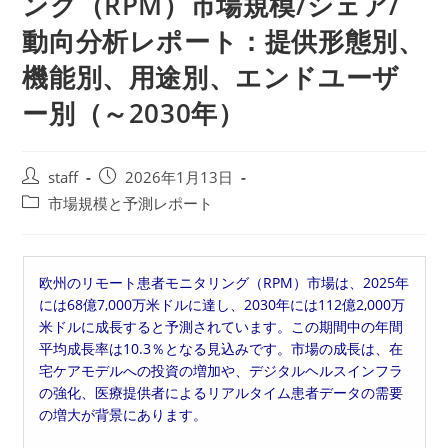
ング（RPM）市場規模/シェア/
動向分析レポート：提供形態別、
機能別、用途別、エンドユーザ
ー別（～2030年）
投
投
staff
2026年1月13日
稿
稿
投
市場規模と予測レポート
者:
公
稿
開
カ
日:
テ
欧州のリモート患者モニタリング（RPM）市場は、2025年
ゴ
には68億7,000万米ドルに達し、2030年には112億2,000万
リ
米ドルに成長すると予測されています。この期間中の年間
ー:
平均成長率は10.3％となる見込みです。市場の成長は、在
宅ケアモデルへの投資の増加や、デジタルヘルスインフラ
の強化、医療提供者によるリアルタイム患者データの需要
の増大が背景にあります。