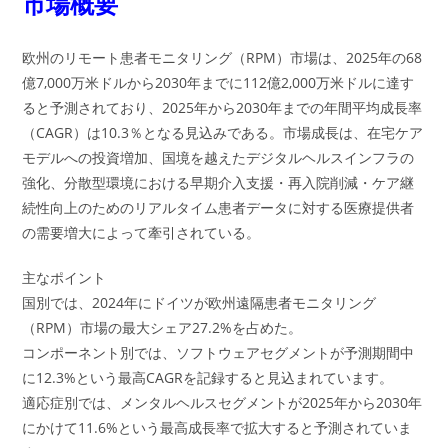
市場概要
欧州のリモート患者モニタリング（RPM）市場は、2025年の68
億7,000万米ドルから2030年までに112億2,000万米ドルに達す
ると予測されており、2025年から2030年までの年間平均成長率
（CAGR）は10.3％となる見込みである。市場成長は、在宅ケア
モデルへの投資増加、国境を越えたデジタルヘルスインフラの
強化、分散型環境における早期介入支援・再入院削減・ケア継
続性向上のためのリアルタイム患者データに対する医療提供者
の需要増大によって牽引されている。
主なポイント
国別では、2024年にドイツが欧州遠隔患者モニタリング
（RPM）市場の最大シェア27.2%を占めた。
コンポーネント別では、ソフトウェアセグメントが予測期間中
に12.3%という最高CAGRを記録すると見込まれています。
適応症別では、メンタルヘルスセグメントが2025年から2030年
にかけて11.6%という最高成長率で拡大すると予測されていま