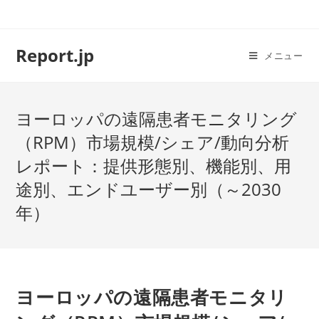
コ
ン
テ
Report.jp
メニュー
ン
ツ
へ
ヨーロッパの遠隔患者モニタリング
ス
キ
（RPM）市場規模/シェア/動向分析
ッ
レポート：提供形態別、機能別、用
プ
途別、エンドユーザー別（～2030
年）
ヨーロッパの遠隔患者モニタリ