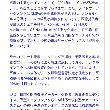
市場の主要なポイントとして、2024年にドイツが27.2%の
シェアを占めることが挙げられます。また、ソフトウェア
セグメントは12.3%の最高成長率が見込まれ、メンタルヘ
ルス分野は11.6%の成長が期待されています。医療提供者
が最大のシェアを持ち、Koninklijke Philips N.V.や
Medtronic、GE Healthcareが主要な企業として市場に存
在感を示しています。新興企業も専門的なニッチ分野での
基盤を築いており、今後の市場リーダーとしての可能性を
持っています。
欧州のリモート患者モニタリング市場は、予防医療と地域
密着型ケアへの移行により急速に成長しており、デジタル
インフラへの国家投資が強化されています。これにより、
医療システム全体でデータ駆動型意思決定が促進され、医
療提供者が高齢化人口を管理するための重要な手段として
RPMが注目されています。
現状、病院や医療機器メーカー、保険者、製薬企業はデバ
イス主導型モニタリングから、AI対応の統合型ケアエコシ
ステムへの移行を進めています。この変化は治療成果の向