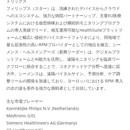
トリックス
フィリップス（スター）は、洗練されたデバイスからクラウド
へのエコシステム、強力な病院パートナーシップ、主要EU医療
システムにおける仮想病棟および継続的モニタリングプログラ
ムの導入実績でリード。相互運用可能なHealthSuiteプラットフ
ォームと幅広い接続デバイスポートフォリオにより、同地域で
最も拡張性の高いRPMプロバイダーとしての地位を確立。シー
メンス・ヘルスインアーズ（新興リーダー）は、デジタルプラ
ットフォームとAI能力を活用し、遠隔モニタリングを臨床ワー
クフローに統合することで、コネクテッドケア分野へ急速に拡
大中。シーメンスは、遠隔バイタルサイン、予測分析、ケア調
整ツールの開発を加速しており、ヨーロッパにおける RPM 導入
の次の波を形作る強力な挑戦者として台頭しています。
主な市場プレーヤー
Koninklijke Philips N.V. (Netherlands)
Medtronic (US)
Siemens Healthineers AG (Germany)