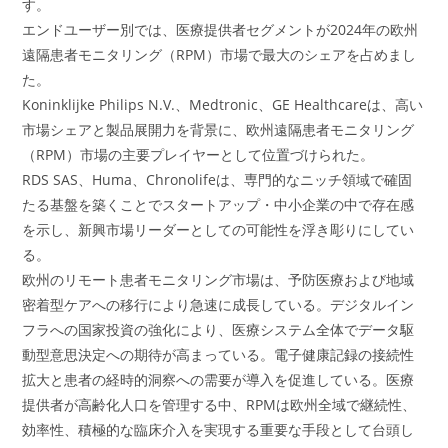
す。
エンドユーザー別では、医療提供者セグメントが2024年の欧州
遠隔患者モニタリング（RPM）市場で最大のシェアを占めまし
た。
Koninklijke Philips N.V.、Medtronic、GE Healthcareは、高い
市場シェアと製品展開力を背景に、欧州遠隔患者モニタリング
（RPM）市場の主要プレイヤーとして位置づけられた。
RDS SAS、Huma、Chronolifeは、専門的なニッチ領域で確固
たる基盤を築くことでスタートアップ・中小企業の中で存在感
を示し、新興市場リーダーとしての可能性を浮き彫りにしてい
る。
欧州のリモート患者モニタリング市場は、予防医療および地域
密着型ケアへの移行により急速に成長している。デジタルイン
フラへの国家投資の強化により、医療システム全体でデータ駆
動型意思決定への期待が高まっている。電子健康記録の接続性
拡大と患者の経時的洞察への需要が導入を促進している。医療
提供者が高齢化人口を管理する中、RPMは欧州全域で継続性、
効率性、積極的な臨床介入を実現する重要な手段として台頭し