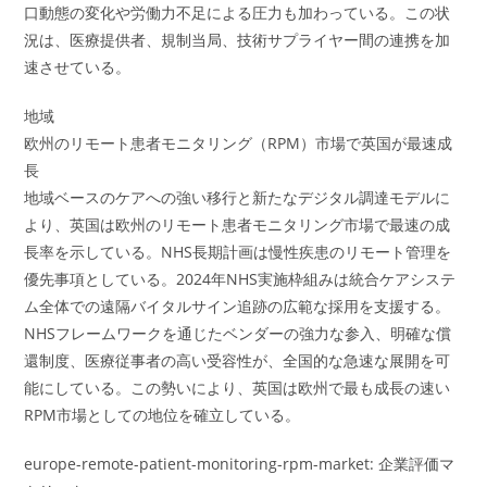
口動態の変化や労働力不足による圧力も加わっている。この状
況は、医療提供者、規制当局、技術サプライヤー間の連携を加
速させている。
地域
欧州のリモート患者モニタリング（RPM）市場で英国が最速成
長
地域ベースのケアへの強い移行と新たなデジタル調達モデルに
より、英国は欧州のリモート患者モニタリング市場で最速の成
長率を示している。NHS長期計画は慢性疾患のリモート管理を
優先事項としている。2024年NHS実施枠組みは統合ケアシステ
ム全体での遠隔バイタルサイン追跡の広範な採用を支援する。
NHSフレームワークを通じたベンダーの強力な参入、明確な償
還制度、医療従事者の高い受容性が、全国的な急速な展開を可
能にしている。この勢いにより、英国は欧州で最も成長の速い
RPM市場としての地位を確立している。
europe-remote-patient-monitoring-rpm-market: 企業評価マ