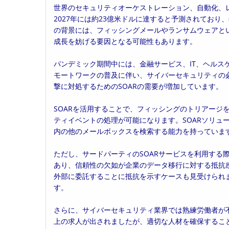
世界のセキュリティオーケストレーション、自動化、レス
日:
ゴ
2027年には約23億米ドルに達すると予測されており、
リ
の背景には、フィッシングメールやランサムウェアとい
ー:
成長を妨げる要因となる可能性もあります。
パンデミック期間中には、金融サービス、IT、ヘルス
モートワークの普及に伴い、サイバーセキュリティの必要
撃に対処するためのSOARの需要が増加しています。
SOARを活用することで、フィッシングのトリアージ
ティイベントの処理が可能になります。SOARソリュ
内の他のメールボックスを検索する能力を持っていま
ただし、サードパーティのSOARサービスを利用する
あり、信頼性の欠如が企業のデータ移行に対する抵抗
外部に委託することに抵抗を示すケースも見受けられま
す。
さらに、サイバーセキュリティ業界では熟練労働者が不足
上の求人が出されましたが、適切な人材を確保すること