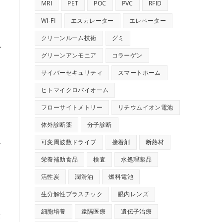
MRI
PET
POC
PVC
RFID
WI-FI
エスカレーター
エレベーター
クリーンルーム技術
グミ
レ
グリーンアンモニア
コラーゲン
っ
サイバーセキュリティ
スマートホーム
ヒトマイクロバイオーム
フローサイトメトリー
リチウムイオン電池
体外診断薬
分子診断
可変周波数ドライブ
接着剤
断熱材
テ
さ
栄養補助食品
検査
水処理薬品
活性炭
潤滑油
燃料電池
生分解性プラスチック
眼内レンズ
細胞培養
遠隔医療
遺伝子治療
セ