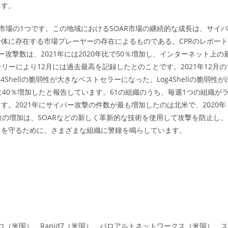
ます。
市場の1つです。この地域におけるSOAR市場の継続的な成長は、サイバ
体に存在する市場プレーヤーの存在によるものである。CPRのレポート
攻撃数は、2021年には2020年比で50％増加し、インターネット上の
テリーにより12月には過去最高を記録したとのことです。2021年12月の
Shellの脆弱性が大きなベストセラーになった。Log4Shellの脆弱性が
に40％増加したと報告しています。61の組織のうち、毎週1つの組織が
。2021年にサイバー攻撃の件数が最も増加したのは北米で、2020年
数の増加は、SOARなどの新しく革新的な技術を使用して攻撃を防止し、
スを守るために、さまざまな組織に警鐘を鳴らしています。
コ（米国）、Rapid7（米国）、パロアルトネットワークス（米国）、ス