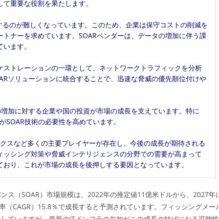
して重要な役割を果たします。
するのが難しくなっています。このため、企業は保守コストの削減を
トナーを求めています。SOARベンダーは、データの増加に伴う課
ています。
ケストレーションの一環として、ネットワークトラフィックを分析
ARソリューションに統合することで、迅速な脅威の優先順位付けや
の増加に対する企業や国の投資が市場の成長を支えています。特に
れがSOAR技術の必要性を高めています。
ワークスなど多くの主要プレイヤーが存在し、今後の成長が期待される
ィッシング対策や脅威インテリジェンスの分野での需要が高まって
ており、これが市場の成長を後押しする要因となっています。
（SOAR）市場規模は、2022年の推定値11億米ドルから、2027年
長率（CAGR）15.8％で成長すると予測されています。フィッシングメー
していますが、最新のITインフラの欠如がこの成長の妨げになる可能性