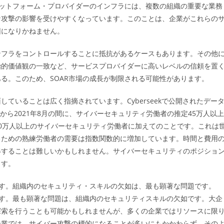
ラットフォーム・プロバイダーのインフラには、複数の組織の重要な業務
な攻撃の影響を受けやすくなっています。このことは、企業がこれらの
因になりかねません。
ンフラをコントロールすることに抵抗があるケースもあります。その他
治的価値観の一致など、サービスプロバイダーに高いレベルの信頼を置
る。このため、SOAR市場の成長が制限される可能性があります。
ていることは広く指摘されています。Cyberseekで公開されたデー
から2021年8月の間に、サイバーセキュリティ労働者の推定45万人以上
0万人以上のサイバーセキュリティ労働者に加えてのことです。これは
るための熟練労働者の需要は指数関数的に増加しています。時間と費用
得することは難しいかもしれません。サイバーセキュリティのポジショ
ます。
ます。組織内のセキュリティ・スキルの欠如は、最も顕著な問題です。
ます。最も顕著な問題は、組織内のセキュリティスキルの欠如です。大企
探索を行うことも可能かもしれませんが、多くの企業ではリソースに限
企業では、サイバー攻撃の標的になることが多いにもかかわらず、その