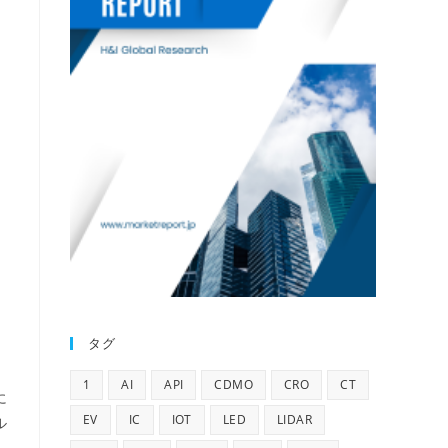
タグ
1
AI
API
CDMO
CRO
CT
に
EV
IC
IOT
LED
LIDAR
ル