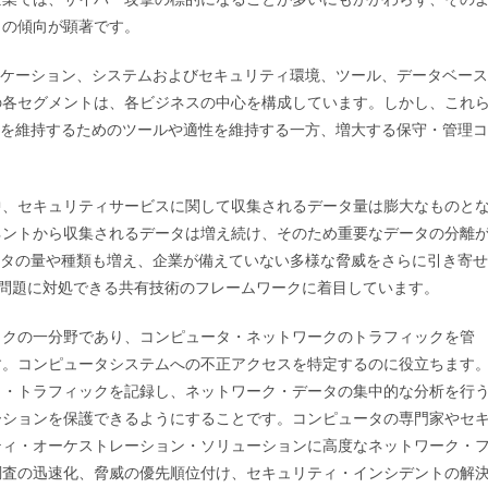
この傾向が顕著です。
リケーション、システムおよびセキュリティ環境、ツール、データベース
の各セグメントは、各ビジネスの中心を構成しています。しかし、これ
盤を維持するためのツールや適性を維持する一方、増大する保守・管理コ
。
中、セキュリティサービスに関して収集されるデータ量は膨大なものと
ネントから収集されるデータは増え続け、そのため重要なデータの分離
ータの量や種類も増え、企業が備えていない多様な脅威をさらに引き寄せ
な問題に対処できる共有技術のフレームワークに着目しています。
ックの一分野であり、コンピュータ・ネットワークのトラフィックを管
す。コンピュータシステムへの不正アクセスを特定するのに役立ちます
ク・トラフィックを記録し、ネットワーク・データの集中的な分析を行
ーションを保護できるようにすることです。コンピュータの専門家やセ
ティ・オーケストレーション・ソリューションに高度なネットワーク・
調査の迅速化、脅威の優先順位付け、セキュリティ・インシデントの解