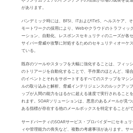
があります。
パンデミック時には、BFSI、ITおよびITeS、ヘルスケ
モートワークの採用により、Webやクラウドのトラフィッ
ーション、自動化、レスポンスセキュリティのニーズが各セクタ
サイバー脅威や攻撃に対処するためのセキュリティオーケ
ている。
既存のツールやスタッフを大幅に強化することは、フィッシ
のトリアージを自動化することで、手作業のほとんど、場合
のイベントとそれをサポートするすべてのステップをマシン
ルの取り込みと解析、脅威インテリジェンスのルックアッ
ップが人間の能力をはるかに超える速度で実行されること
れます。SOARソリューションは、悪意のあるメールが見
ある指標が存在する他のメールボックスを特定することが
サードパーティのSOARサービス・プロバイダーにセキュ
ィや管理能力の喪失など、複数の考慮事項があります。サ