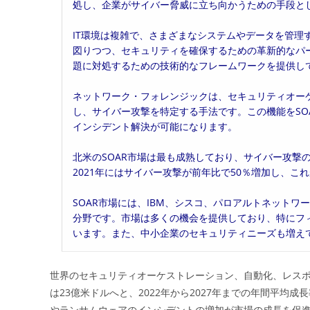
処し、企業がサイバー脅威に立ち向かうための手段と
IT環境は複雑で、さまざまなシステムやデータを管理
図りつつ、セキュリティを確保するための革新的なパー
題に対処するための技術的なフレームワークを提供し
ネットワーク・フォレンジックは、セキュリティオー
し、サイバー攻撃を特定する手法です。この機能をSO
インシデント解決が可能になります。
北米のSOAR市場は最も成熟しており、サイバー攻撃
2021年にはサイバー攻撃が前年比で50％増加し、こ
SOAR市場には、IBM、シスコ、パロアルトネット
分野です。市場は多くの機会を提供しており、特にフ
います。また、中小企業のセキュリティニーズも増え
世界のセキュリティオーケストレーション、自動化、レスポンス
は23億米ドルへと、2022年から2027年までの年間平均成
やランサムウェアのインシデントの増加が市場の成長を促進