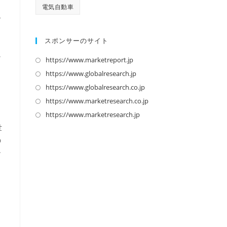
電気自動車
サ
スポンサーのサイト
に
https://www.marketreport.jp
新
く
し
https://www.globalresearch.jp
新
い
し
https://www.globalresearch.co.jp
新
タ
い
し
https://www.marketresearch.co.jp
新
タ
ブ
タ
い
し
https://www.marketresearch.jp
新
で
ブ
タ
い
し
世
開
で
ブ
タ
い
の
く
開
で
ブ
タ
ン
く
開
で
ブ
く
開
で
く
開
く
り
よ