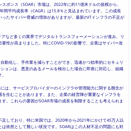
ポンス（SOAR）市場は、2022年に約11億米ドルの規模から、
年間平均成長率（CAGR）は15.8％と見込まれています。この成長
ったサイバー脅威の増加がありますが、最新のITインフラの不足が
ケアなど多くの業界でデジタルトランスフォーメーションが進み、リ
性が高まりました。特にCOVID-19の影響で、企業はサイバー攻
を自動化し、手作業を減らすことができ、迅速かつ効率的にセキュリ
ーションは、悪意のあるメールを検出した場合に即座に対応し、組織
す。
際には、サービスプロバイダーのインフラや管理能力に関する懸念が
感を生むことがあります。また、企業の経営陣が重要なインフラを
す。これらの要因がSOAR市場の成長を制限することも考えられま
しており、特に米国では、2020年から2021年にかけて45万人以
は依然として難しい状況です。SOARはこの人材不足の問題にも対