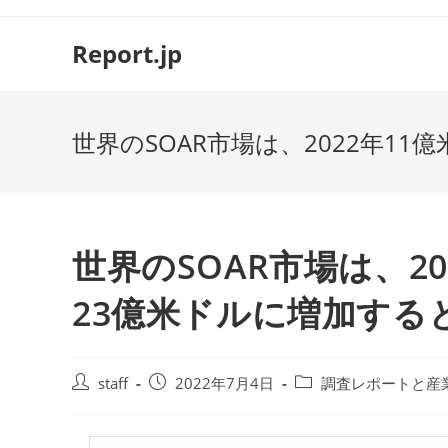
コ
ン
Report.jp
テ
ン
ツ
世界のSOAR市場は、2022年1
へ
ス
キ
ッ
プ
世界のSOAR市場は、20
23億米ドルに増加する
投
投
投
staff
2022年7月4日
調査レポートと産
稿
稿
稿
者:
公
カ
開
テ