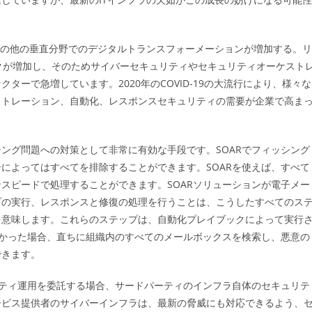
ア、その他の垂直分野でのデジタルトランスフォーメーションが増加する。リ
クが増加し、そのためサイバーセキュリティやセキュリティオーケスト
ーで急増しています。2020年のCOVID-19の大流行により、様々な
ストレーション、自動化、レスポンスセキュリティの需要が企業で高ま
ング問題への対策として非常に有効な手段です。SOARでフィッシング
によってはすべてを排除することができます。SOARを使えば、すべて
スピードで処理することができます。SOARソリューションが電子メー
プの実行、レスポンスと修復の処理を行うことは、こうしたすべてのス
を意味します。これらのステップは、自動化プレイブックによって実行
つかった場合、直ちに組織内のすべてのメールボックスを検索し、悪意の
できます。
リティ運用を委託する場合、サードパーティのインフラ自体のセキュリテ
ービス提供者のサイバーインフラは、最新の脅威にも対応できるよう、