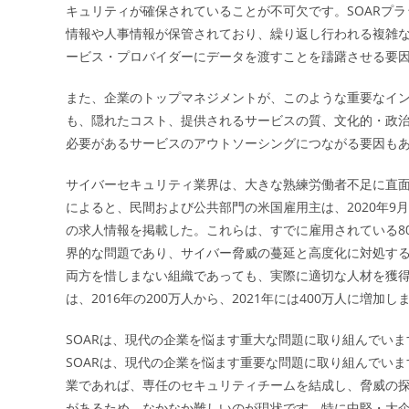
キュリティが確保されていることが不可欠です。SOARプ
情報や人事情報が保管されており、繰り返し行われる複雑
ービス・プロバイダーにデータを渡すことを躊躇させる要
また、企業のトップマネジメントが、このような重要なイ
も、隠れたコスト、提供されるサービスの質、文化的・政
必要があるサービスのアウトソーシングにつながる要因もあ
サイバーセキュリティ業界は、大きな熟練労働者不足に直面し
によると、民間および公共部門の米国雇用主は、2020年9月
の求人情報を掲載した。これらは、すでに雇用されている8
界的な問題であり、サイバー脅威の蔓延と高度化に対処す
両方を惜しまない組織であっても、実際に適切な人材を獲
は、2016年の200万人から、2021年には400万人に増加し
SOARは、現代の企業を悩ます重大な問題に取り組んでい
SOARは、現代の企業を悩ます重要な問題に取り組んでい
業であれば、専任のセキュリティチームを結成し、脅威の
があるため、なかなか難しいのが現状です。特に中堅・大