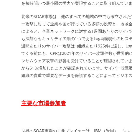
を短時間かつ最小限の労力で実現することに取り組んでい
北米のSOAR市場は、他のすべての地域の中でも確立された
ー攻撃に対して企業や国が行っている多額の投資と、地域全
によると、企業ネットワークに対する1週間あたりのサイバー
も深刻なセキュリティ欠陥の1つであるLog4j脆弱性のヒス
週間あたりのサイバー攻撃は1組織あたり925件に達し、Log4
てくる前にも、CPRは2021年のサイバー攻撃件数が世界的
ンサムウェア攻撃の影響を受けていることが確認されています
から61％増加したことが確認されています。サイバー攻撃
組織の貴重で重要なデータを保護することによってビジネ
主要な市場参加者
世界のSOAR市場の主要プレイヤーは、IBM（米国）、シス