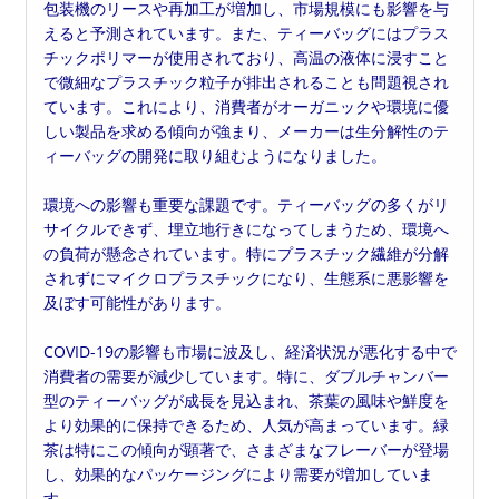
包装機のリースや再加工が増加し、市場規模にも影響を与
えると予測されています。また、ティーバッグにはプラス
チックポリマーが使用されており、高温の液体に浸すこと
で微細なプラスチック粒子が排出されることも問題視され
ています。これにより、消費者がオーガニックや環境に優
しい製品を求める傾向が強まり、メーカーは生分解性のテ
ィーバッグの開発に取り組むようになりました。
環境への影響も重要な課題です。ティーバッグの多くがリ
サイクルできず、埋立地行きになってしまうため、環境へ
の負荷が懸念されています。特にプラスチック繊維が分解
されずにマイクロプラスチックになり、生態系に悪影響を
及ぼす可能性があります。
COVID-19の影響も市場に波及し、経済状況が悪化する中で
消費者の需要が減少しています。特に、ダブルチャンバー
型のティーバッグが成長を見込まれ、茶葉の風味や鮮度を
より効果的に保持できるため、人気が高まっています。緑
茶は特にこの傾向が顕著で、さまざまなフレーバーが登場
し、効果的なパッケージングにより需要が増加していま
す。