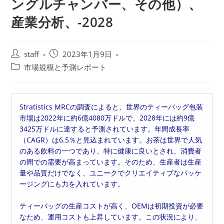
ングルチャンバー、その他）、
産業分析、-2028
投
投
staff
2023年1月9日
稿
稿
投
市場規模と予測レポート
者:
公
稿
開
カ
日:
テ
Stratistics MRCの調査によると、世界のティーバッグ包装
ゴ
市場は2022年に約6億4080万ドルで、2028年には約9億
リ
3425万ドルに達すると予測されています。年間成長率
ー:
（CAGR）は6.5％と見込まれています。お茶は世界で人気
のある飲料の一つであり、特に健康に良いとされ、消費者
の間での需要が高まっています。そのため、生産者は生産
量や品質だけでなく、ユニークでクリエイティブなパッケ
ージングにも力を入れています。
ティーバッグの生産コストが高く、OEMは初期投資が必要
なため、運用コストも上昇しています。この状況により、