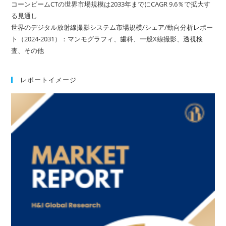
コーンビームCTの世界市場規模は2033年までにCAGR 9.6％で拡大す
る見通し
世界のデジタル放射線撮影システム市場規模/シェア/動向分析レポー
ト（2024-2031）：マンモグラフィ、歯科、一般X線撮影、透視検
査、その他
レポートイメージ