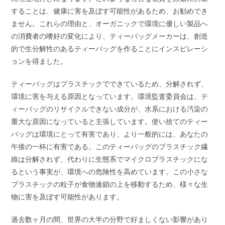
することは、健康に害を及ぼす可能性があるため、お勧めでき
ません。これらの理由と、オーガニックで環境に優しい製品へ
の消費者の嗜好の変化により、ティーバッグメーカーは、創造
的で生分解性のあるティーバッグを作ることにインスピレーシ
ョンを得ました。
ティーバッグはプラスチックでできているため、分解されず、
環境に害を与える原因となっています。環境監査委員会は、テ
ィーバッグのリサイクルできない成分が、水系における汚染の
重大な原因になっていると主張しています。使い捨てのティー
バッグは環境にとって有害であり、より一般的には、あなたの
午後の一杯に有害である。このティーバッグのプラスチック繊
維は分解されず、代わりに生態系でマイクロプラスチックにな
るという事実が、環境への危険性を高めています。この小さな
プラスチックの粒子が食物連鎖の上を移動するため、様々な生
物に害を及ぼす可能性があります。
過去数ヶ月の間、世界の大半の分野で好ましくない影響があり