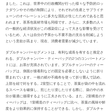
ました。これは、世界中の行政機関が行った様々な予防的ロッ
クダウンやその他の制限により、それぞれの生産とサプライチ
ェーンのオペレーションに多大な混乱が生じたためであると思
われます。茶系包装材市場も同様です。さらに、大多数の人々
の一般的な経済状況がこの感染症によって大きな影響を受けて
いるため、人々は自分の予算から不要不急の支出を削減しよう
という意欲が高まり、現在、消費者需要が減少しています。
ダブルチャンバーセグメントは、有利な成長を有すると推定さ
れる。ダブルチャンバー・ティーバッグの2つのコンパートメン
トには、お茶が充填されています。ダブルチャンバーのティー
バッグは、側面が接着剤などの固定を必要としないように折り
畳まれています。一枚の紙や不織布を使って折り畳んで詰め、
上部を紐で封をする。2室型にすることで、茶葉が袋の中を流れ
るスペースを確保し、煎じたり浸したりする際に、袋の中の水
分が最適に循環するように工夫されている。また、2室構造のテ
ィーバッグは、1室構造のティーバッグに比べ、茶葉の風味や鮮
度をより効果的に保持することができる。しかし、ダブルチャ