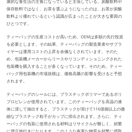
康的な食生活の主食になっていると主張している。炭酸飲料や
保存飲料ではなく、お茶を選ぶようになったのは、お茶が炭酸
飲料より優れているという認識が広まったことが大きな要因の
ひとつです。
ティーバッグの生産コストが高いため、OEMは多額の先行投資
を必要とします。その結果、ティーバッグの製造業者やサプラ
イヤーは運用コストの上昇を余儀なくされています。そのた
め、包装機メーカーからリースやリコンディショニングされた
包装機を購入することが多くなっています。そのため、ティー
バッグ用包装機の市場規模は、価格高騰の影響を受けると予想
されます。
ティーバッグのシールには、プラスチックポリマーであるポリ
プロピレンが使用されています。このティーバッグを高温の液
体に浸して抽出すると、プラスチックが溶けて116億個以上の微
細なプラスチック粒子がカップに排出されます。さらに、ティ
ーバッグの包装に使用される材料はリサイクルが難しく、頻繁
に埋立地行きになります。このような有害な物質を頻繁に摂取