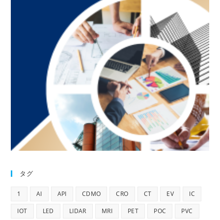
タグ
1
AI
API
CDMO
CRO
CT
EV
IC
IOT
LED
LIDAR
MRI
PET
POC
PVC