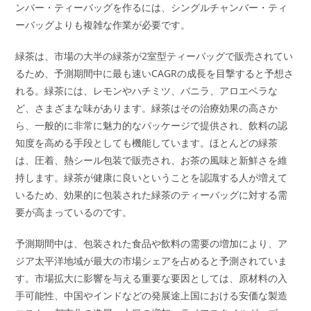
ンバー・ティーバッグを作るには、シングルチャンバー・ティ
ーバッグよりも複雑な作業が必要です。
緑茶は、市場の大半の緑茶が2室型ティーバッグで販売されてい
るため、予測期間中に最も速いCAGRの成長を目撃すると予想さ
れる。緑茶には、レモンやハチミツ、バニラ、アロエベラな
ど、さまざまな味があります。緑茶はその治療効果の高さか
ら、一般的に非常に魅力的なパッケージで提供され、飲料の認
知度を高める手段としても機能しています。ほとんどの緑茶
は、圧着、熱シール包装で販売され、お茶の風味と新鮮さを維
持します。緑茶が健康に良いということを認識する人が増えて
いるため、効果的に包装された緑茶のティーバッグに対する需
要が高まっているのです。
予測期間中は、包装された食品や飲料の需要の増加により、ア
ジア太平洋地域が最大の市場シェアを占めると予測されていま
す。市場拡大に影響を与える重要な要因としては、原材料の入
手可能性、中国やインドなどの発展途上国における安価な製造