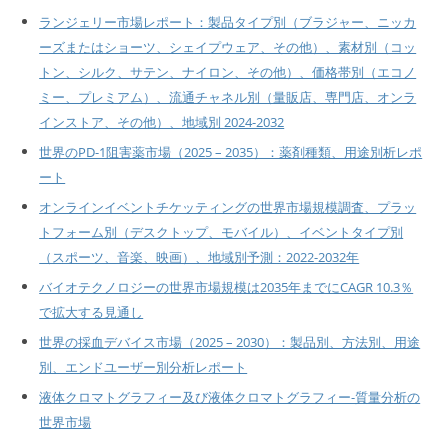
ランジェリー市場レポート：製品タイプ別（ブラジャー、ニッカ
ーズまたはショーツ、シェイプウェア、その他）、素材別（コッ
トン、シルク、サテン、ナイロン、その他）、価格帯別（エコノ
ミー、プレミアム）、流通チャネル別（量販店、専門店、オンラ
インストア、その他）、地域別 2024-2032
世界のPD-1阻害薬市場（2025 – 2035）：薬剤種類、用途別析レポ
ート
オンラインイベントチケッティングの世界市場規模調査、プラッ
トフォーム別（デスクトップ、モバイル）、イベントタイプ別
（スポーツ、音楽、映画）、地域別予測：2022-2032年
バイオテクノロジーの世界市場規模は2035年までにCAGR 10.3％
で拡大する見通し
世界の採血デバイス市場（2025 – 2030）：製品別、方法別、用途
別、エンドユーザー別分析レポート
液体クロマトグラフィー及び液体クロマトグラフィー-質量分析の
世界市場