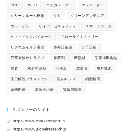
RFID
WI-FI
エスカレーター
エレベーター
クリーンルーム技術
グミ
グリーンアンモニア
コラーゲン
サイバーセキュリティ
スマートホーム
ヒトマイクロバイオーム
フローサイトメトリー
リチウムイオン電池
体外診断薬
分子診断
可変周波数ドライブ
接着剤
断熱材
栄養補助食品
検査
水処理薬品
活性炭
潤滑油
燃料電池
生分解性プラスチック
眼内レンズ
細胞培養
遠隔医療
遺伝子治療
電気自動車
スポンサーのサイト
https://www.marketreport.jp
新
し
https://www.globalresearch.jp
新