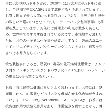
年に6億4080万ドルを占め、2028年には9億34259万ドルに達
し、予測期間中にCAGR6.5％で成長すると予測されています。
お茶は世界で最も人気のある飲料の1つであり、世界で最も競争
の激しい市場の1つとなっており、ティーバッグ包装事業にも影
響を及ぼしています。お茶には健康上の利点が数多くあるた
め、世界中でますます好まれているのです。市場競争が激しい
ため、お茶の生産者は生産量や品質だけでなく、製品のユニー
クでクリエイティブなパッケージングにも力を入れ、顧客を引
きつける努力をしています。
軟包装協会によると、硬質PET容器の化石燃料使用量は、チャッ
ク付きフレキシブルスタンドパウチの504％であり、パッケージ
の重量は6倍も重くなるという。
お茶、特に緑茶は健康に良いとよく言われます。お茶には、糖
尿病、がん、心臓病などのリスクを低減させる化合物が含まれ
ています。FAO Intergovernmental Group (IGG)は、お茶には
抗炎症作用や抗酸化作用があり、体重減少を促すことから、健