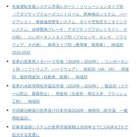
先進運転支援システム市場レポート：ソリューションタイプ別
（アダプティブクルーズコントロール、死角検出システム、パー
クアシスト、車線逸脱警告システム、タイヤ空気圧モニタリング
システム、自律緊急ブレーキ、アダプティブフロントライト、そ
の他）、コンポーネントタイプ別（プロセッサ、センサ、ソフト
ウェア、その他）、車両タイプ別（乗用車、商用車）、地域別
2024-2032
世界の産業用メタバース市場（2026年～2033年）：コンポーネン
ト別（ソフトウェア、ハードウェア）、技術別（AR、VR）、用途
別、最終用途別（自動車、医療）、地域別
世界の水処理用化学薬品市場（2026年～2033年）：製品別（スケ
ール防止、腐食防止）、用途別（生産井・再注入井、フラッシュ
工程）、地域別
片頭痛治療薬の世界及び日本市場2026年：種類別（処方薬、一般
用医薬品）
応募者追跡システムの世界市場規模は2030年までにCAGR 8.2％で
拡大する見通し