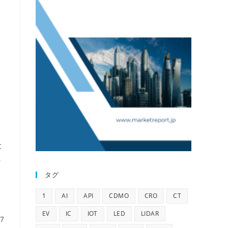
と
に
、
タグ
よ
1
AI
API
CDMO
CRO
CT
EV
IC
IOT
LED
LIDAR
7