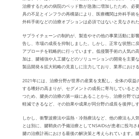
治療するための病院のベッド数が急激に増加したため、必
具の不足とインフラの再構築により、医療機関は外科手術
外科手術などの治療オプションは必須ではないと見なされ
サプライチェーンの制約が、製造やその他の事業活動に影
告し、市場の成長を抑制しました。しかし、正常な状態に
アプローチを戦略的に行っています。低侵襲手術の人気の
加は、腱補強や人工腱などのソリューションの開発を主要な
製品開発＆拡大戦略の見直しに注力しており、業界におけ
2021年には、治療分野が世界の産業を支配し、全体の収益
する嗜好の高まりが、セグメントの成長に寄与していると
つため、腱炎の治療の第一線にあることから、治療分野で
軽減できるなど、その効果や成果が同分野の成長を後押し
しかし、衝撃波療法や温熱・冷熱療法など、他の療法も人
とは別に、腱鞘炎の予備治療としてNSAIDsが患者に投
腱の治療計画における最後の解決策と考えられています。