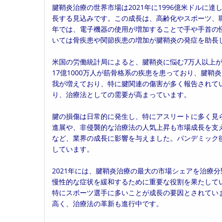
腱鞘炎治療の世界市場は2021年に1996億米ドルに達し
日:
ゴ
長する見込みです。この成長は、高齢化やスポーツ、
リ
年では、電子機器の使用が増加することで手や手首の
ー:
いては骨疾患や関節疾患の増加が腱鞘炎の発症を助長
米国の労働統計局によると、腱鞘炎に悩む7万人以上が
17億1000万人が筋骨格系の疾患を患っており、腱
我が増えており、特に腱関連の傷害が多く報告されて
り、治療法としての需要が高まっています。
腱の損傷は日常的に発生し、特にアスリートに多く見
進展や、非侵襲的な治療法の人気上昇も市場成長を支えて
など、業界の成長に影響を与えました。パンデミック
しています。
2021年には、腱鞘炎治療の最大の市場シェアを治療
慢性的な症状を緩和するために重要な役割を果たして
特にスポーツ選手に多いことが成長の要因とされてい
高く、治療法の革新も進行中です。