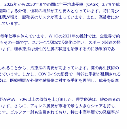
、2022年から2030年までの間に年平均成長率（CAGR）3.7％で成
職業による外傷、怪我の増加が主な要因となっています。特に青少
怪我が増え、腱鞘炎のリスクが高まっています。また、高齢者にお
しています。
毎年仕事を休んでいます。WHOの2021年の推計では、全世界で約
鞘炎もその一部です。スポーツ活動の活発化に伴い、スポーツ関連の怪
います。理学療法は慢性的な腱の状態を治療するのに効果的であ
られることから、治療法の需要が高まっています。腱の再生技術の
います。しかし、COVID-19の影響で一時的に手術が延期される
後は、医療機関が外傷性腱損傷に対する手術を再開し、成長を促進
分野が占め、70%以上の収益を上げました。理学療法は、腱炎患者の
います。さらに、アキレス腱炎が市場で最も大きなシェアを持ち、
ます。ゴルファー肘も注目されており、特に中高年層での発症率が