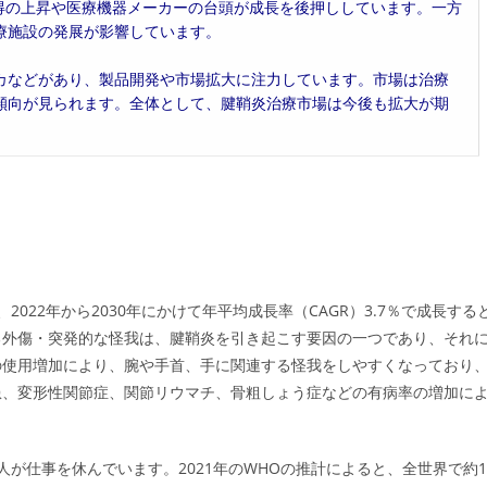
所得の上昇や医療機器メーカーの台頭が成長を後押ししています。一方
療施設の発展が影響しています。
カなどがあり、製品開発や市場拡大に注力しています。市場は治療
傾向が見られます。全体として、腱鞘炎治療市場は今後も拡大が期
2022年から2030年にかけて年平均成長率（CAGR）3.7％で成長する
る外傷・突発的な怪我は、腱鞘炎を引き起こす要因の一つであり、それ
の使用増加により、腕や手首、手に関連する怪我をしやすくなっており
患、変形性関節症、関節リウマチ、骨粗しょう症などの有病率の増加に
が仕事を休んでいます。2021年のWHOの推計によると、全世界で約1