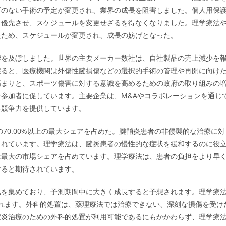
要のない手術の予定が変更され、業界の成長を阻害しました。個人用保
を優先させ、スケジュールを変更せざるを得なくなりました。理学療法
たため、スケジュールが変更され、成長の妨げとなった。
響を及ぼしました。世界の主要メーカー数社は、自社製品の売上減少を
戻ると、医療機関は外傷性腱損傷などの選択的手術の管理や再開に向け
高まりと、スポーツ傷害に対する意識を高めるための政府の取り組みの
参加者に促しています。主要企業は、M&Aやコラボレーションを通じ
る競争力を提供しています。
の70.00%以上の最大シェアを占めた。腱鞘炎患者の非侵襲的な治療に対
されています。理学療法は、腱炎患者の慢性的な症状を緩和するのに役
は最大の市場シェアを占めています。理学療法は、患者の負担をより早
すると期待されています。
気を集めており、予測期間中に大きく成長すると予想されます。理学療
与されます。外科的処置は、薬理療法では治療できない、深刻な損傷を受け
腱炎治療のための外科的処置が利用可能であるにもかかわらず、理学療