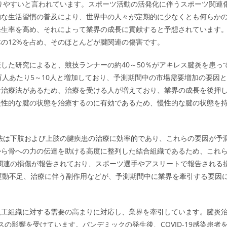
なりやすいと言われています。スポーツ活動の活発化に伴うスポーツ関連
的な生活習慣の普及により、世界中の人々が定期的に少なくとも何らか
発生率を高め、それによって業界の成長に貢献すると予想されています
の12%を占め、そのほとんどが腱関連の傷害です。
した研究によると、競技ランナーの約40～50％がアキレス腱炎を患っ
万人あたり5～10人と増加しており、予測期間中の市場需要増加の要因と
な治療法があるため、治療を受ける人が増えており、業界の成長を後押
慢性的な腱の状態を治療するのに有効であるため、慢性的な腱の状態を
apyによると、理学療法は下肢および上肢の腱疾患の治療に効率的であり、これらの要因が予
から骨への力の伝達を助ける高度に整列した結合組織であるため、これ
腱関連の損傷が報告されており、スポーツ選手やアスリートで報告される
運動不足、治療に伴う副作用などが、予測期間中に業界を牽引する要因
人工組織に対する需要の高まりに対応し、業界を牽引しています。腱炎
スの影響を受けています。パンデミックの発生後、COVID-19感染患者