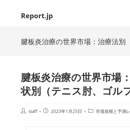
コ
ン
Report.jp
テ
ン
ツ
腱板炎治療の世界市場：治療法別（治
へ
ス
キ
ッ
プ
腱板炎治療の世界市場
状別（テニス肘、ゴルファー
投
投
投
staff
2023年1月25日
市場規模と予測
稿
稿
稿
者:
公
カ
開
テ