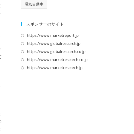
電気自動車
護
や
スポンサーのサイト
報
https://www.marketreport.jp
新
た
し
https://www.globalresearch.jp
新
増
い
し
https://www.globalresearch.co.jp
新
て
タ
い
し
https://www.marketresearch.co.jp
新
ブ
タ
い
し
https://www.marketresearch.jp
新
で
ブ
タ
い
し
開
で
ブ
タ
い
立
く
開
で
ブ
タ
く
く
開
で
ブ
く
開
で
く
開
法
く
た
法