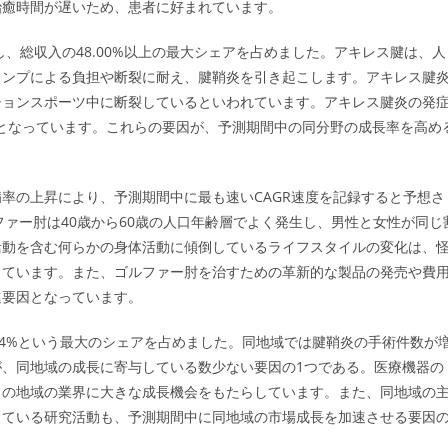
治癒時間が遅いため、患者に好まれています。
し、総収入の48.00%以上の最大シェアを占めました。アキレス腱は、人
ャンプによる負担や断裂に耐え、腱鞘炎を引き起こします。アキレス腱
ーションスポーツ中に断裂しているといわれています。アキレス腱炎の発
％となっています。これらの要因が、予測期間中の同分野の成長率を高め
率の上昇により、予測期間中に最も速いCAGR速度を記録すると予想さ
ルファー肘は40歳から60歳の人口年齢層でよく発生し、男性と女性が同じ
活動を含む何らかの身体活動に傾倒しているライフスタイルの変化は、
しています。また、ゴルファー肘を治すための革新的な製品の発売や費
進要因となっています。
3.4%という最大のシェアを占めました。同地域では腱鞘炎の手術件数が
、同地域の成長に寄与している数少ない要因の1つである。医療機器の
この地域の業界に大きな成長機会をもたらしています。また、同地域の
っている研究活動も、予測期間中に同地域の市場成長を加速させる要因