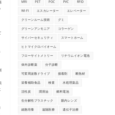
MRI
PET
POC
PVC
RFID
傷
の
WI-FI
エスカレーター
エレベーター
。
クリーンルーム技術
グミ
グリーンアンモニア
コラーゲン
て
サイバーセキュリティ
スマートホーム
し
ヒトマイクロバイオーム
持
フローサイトメトリー
リチウムイオン電池
体外診断薬
分子診断
測
可変周波数ドライブ
接着剤
断熱材
ら
栄養補助食品
検査
水処理薬品
損
に
活性炭
潤滑油
燃料電池
生分解性プラスチック
眼内レンズ
治
細胞培養
遠隔医療
遺伝子治療
を