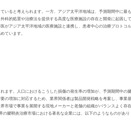
していると考えられます。一方、アジア太平洋地域は、予測期間中に最
、外科的処置や治療法を提供する高度な医療施設の存在と開発に起因し
科医がアジア太平洋地域の医療施設と連携し、患者中心の治療プロトコ
高めています。
られます。人口におけるこうした損傷の発生率の増加が、予測期間中の
需要の増加に対応するため、業界関係者は製品開発戦略を考案し、事業
世界市場で事業を展開する現地メーカーと老舗の組織がバランスよく存
界の腱鞘炎治療市場における著名な企業には、以下のようなものがあり