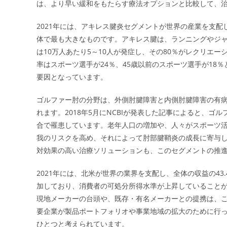
は、より早い緩和をもたらす療法オプションと比較して、
2021年には、アキレス腱炎セグメントが世界の産業を支配
体で最も大きなものです。アキレス腱は、ランニングやジ
は10万人あたり5～10人が発症し、その80％がレクリエ
率はスポーツ選手が24％、45歳以前のスポーツ選手が18
要因となっています。
ゴルファー肘の分野は、外側肘腱障害と内側肘腱障害の有病
れます。2018年5月にNCBIが発表した記事によると、ゴ
合で罹患しています。老年人口の増加や、人々がスポーツ
我のリスクを高め、それによって肘部腱鞘炎の成長に寄与
対効果の高い治療ソリューションも、このセグメントの推
2021年には、北米が世界の業界を支配し、全体の収益の4
加しており、消費者の可処分所得水準が上昇していることが
現地メーカーの台頭や、既存・有名メーカーとの提携は、
要企業が製品ポートフォリオや事業地域の拡大のために行
ひとつと考えられています。