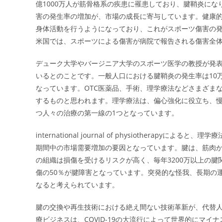
億1000万人が筋骨格系の疾患に罹患しており、腱鞘炎に
害の発生率の増加が、市場の成長に寄与しています。健康
身体活動を行うようになっており、これがスポーツ傷害の
米国では、スポーツによる傷害が病院で報告される傷害全体
デューク大学やバージニア大学のスポーツ医学の教授が発表
いるとのことです。一般人口における腱鞘炎の発生率は10
なっています。OTC医薬品、手術、理学療法などさまざま
するものと思われます。理学療法は、偏心強化に役立ち、
つ人々の治療の第一線の1つとなっています。
international journal of physiother
期間中の市場需要増加の要因となっています。腱は、筋肉
の組織は損傷を受けるリスクが高く、毎年3200万以上の
傷の50％が腱障害となっています。突発的な怪我、長期の
なると考えられています。
腱の交換や再生技術における絶え間ない技術革新が、代替
療ビジネスは、COVID-19の大流行によって世界的にマイナ