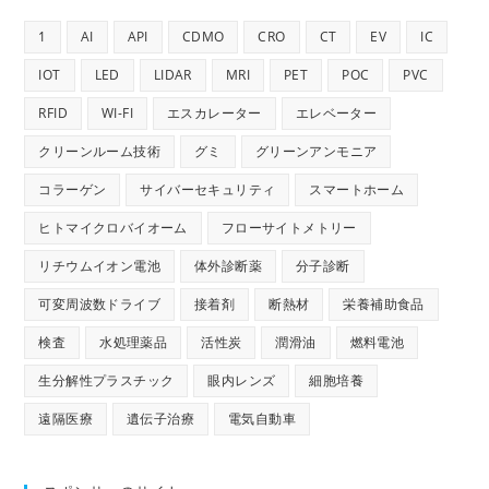
1
AI
API
CDMO
CRO
CT
EV
IC
IOT
LED
LIDAR
MRI
PET
POC
PVC
RFID
WI-FI
エスカレーター
エレベーター
クリーンルーム技術
グミ
グリーンアンモニア
コラーゲン
サイバーセキュリティ
スマートホーム
ヒトマイクロバイオーム
フローサイトメトリー
リチウムイオン電池
体外診断薬
分子診断
可変周波数ドライブ
接着剤
断熱材
栄養補助食品
検査
水処理薬品
活性炭
潤滑油
燃料電池
生分解性プラスチック
眼内レンズ
細胞培養
遠隔医療
遺伝子治療
電気自動車