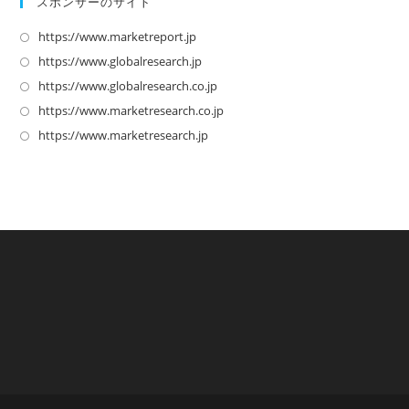
スポンサーのサイト
https://www.marketreport.jp
新
し
https://www.globalresearch.jp
新
い
し
https://www.globalresearch.co.jp
新
タ
い
し
https://www.marketresearch.co.jp
新
ブ
タ
い
し
https://www.marketresearch.jp
新
で
ブ
タ
い
し
開
で
ブ
タ
い
く
開
で
ブ
タ
く
開
で
ブ
く
開
で
く
開
く