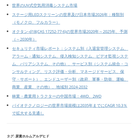
世界のUV式空気用消毒システム市場
ステージ用LEDスクリーンの世界及び日本市場2026年：種類別
（モノクロ、フルカラー）
オクタン-d18(CAS 17252-77-6)の世界市場2020年～2025年、予測
（～2030年）
セキュリティ市場レポート：システム別（入退室管理システム、
アラーム・通知システム、侵入検知システム、ビデオ監視システ
ム、バリアシステム、その他）、サービス別（システム統合・コ
ンサルティング、リスク評価・分析、マネージドサービス、保
守・サポート）、エンドユーザー別（政府、軍事・防衛、運輸、
商業、産業、その他）、地域別 2024-2032
林業・農業用トラクターの中国市場：4WD、2WD
バイオテクノロジーの世界市場規模は2035年までにCAGR 10.3％
で拡大する見通し
タグ:
尿素ホルムアルデヒド