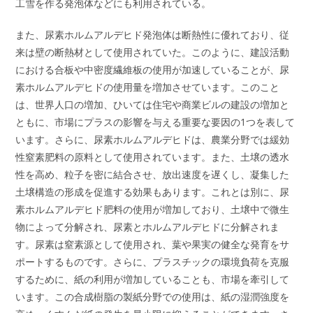
工雪を作る発泡体などにも利用されている。
また、尿素ホルムアルデヒド発泡体は断熱性に優れており、従
来は壁の断熱材として使用されていた。このように、建設活動
における合板や中密度繊維板の使用が加速していることが、尿
素ホルムアルデヒドの使用量を増加させています。このこと
は、世界人口の増加、ひいては住宅や商業ビルの建設の増加と
ともに、市場にプラスの影響を与える重要な要因の1つを表して
います。さらに、尿素ホルムアルデヒドは、農業分野では緩効
性窒素肥料の原料として使用されています。また、土壌の透水
性を高め、粒子を密に結合させ、放出速度を遅くし、凝集した
土壌構造の形成を促進する効果もあります。これとは別に、尿
素ホルムアルデヒド肥料の使用が増加しており、土壌中で微生
物によって分解され、尿素とホルムアルデヒドに分解されま
す。尿素は窒素源として使用され、葉や果実の健全な発育をサ
ポートするものです。さらに、プラスチックの環境負荷を克服
するために、紙の利用が増加していることも、市場を牽引して
います。この合成樹脂の製紙分野での使用は、紙の湿潤強度を