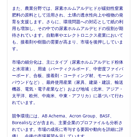
また、農業分野では、尿素ホルムアルデヒドが緩効性窒素
肥料の原料として活用され、土壌の透水性向上や植物の発
育を支援します。さらに、環境問題への対応として紙の利
用も増加し、その中での尿素ホルムアルデヒドの役割が期
待されています。自動車やエレクトロニクス産業において
も、接着剤や樹脂の需要が高まり、市場を後押ししていま
す。
市場の細分化は、主にタイプ（尿素ホルムアルデヒド粉体
と水溶液）、用途（パーティクルボード、中密度ファイバ
ーボード、合板、接着剤・コーティング材、モールドコン
パウンドなど）、最終使用産業（家具、建築・建設、輸送
機器、電気・電子産業など）および地域（北米、アジア・
太平洋、欧州、中南米、中東・アフリカ）に基づいて行わ
れています。
競争環境には、AB Achema、Acron Group、BASF、
Borealisなどが含まれ、主要企業のプロファイルも分析さ
れています。市場の成長に寄与する要因や動向を詳細に評
価し、今後の市場展望を示しています。