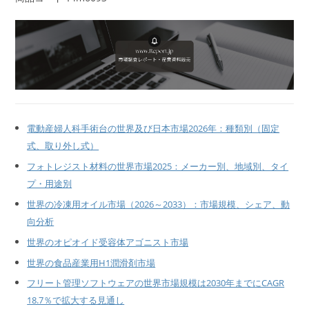
電動産婦人科手術台の世界及び日本市場2026年：種類別（固定
式、取り外し式）
フォトレジスト材料の世界市場2025：メーカー別、地域別、タイ
プ・用途別
世界の冷凍用オイル市場（2026～2033）：市場規模、シェア、動
向分析
世界のオピオイド受容体アゴニスト市場
世界の食品産業用H1潤滑剤市場
フリート管理ソフトウェアの世界市場規模は2030年までにCAGR
18.7％で拡大する見通し