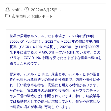
投
投
staff
2022年8月25日
稿
稿
投
市場規模と予測レポート
者:
公
稿
開
カ
日:
テ
世界の尿素ホルムアルデヒド市場は、2021年に約90億
ゴ
8000万米ドルに達し、2022年から2027年の間に年平均成
リ
長率（CAGR）4.10%で成長し、2027年には116億6000万
ー:
米ドルに達するとIMARCグループが予測しています。この
成長は、COVID-19の影響を受けたさまざまな産業の動向を
踏まえたものです。
尿素ホルムアルデヒドは、尿素とホルムアルデヒドの混合
物から得られる非透明の熱硬化性樹脂で、強度や弾性に優
れ、低い吸水率を持ち、高温にも耐える特性があります。
そのため、電気機器の絶縁材や接着剤、またプラスチック
や人工雪の製造などに利用されています。特に、建設業界
では断熱材としての使用が増加しており、住宅や商業ビル
の建設の増加が市場に寄与しています。