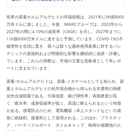
世界の尿素ホルムアルデヒドの市場規模は、2021年に90億8000
万米ドルに達しました。今後、IMARCグループは、2022年から
2027年の間に4.10%の成長率（CAGR）を示し、2027年までに
116億6000万米ドルに達すると予測しています。COVID-19の不
確実性を念頭に置き、我々は様々な最終使用産業に対するパン
デミックの直接的および間接的な影響を継続的に追跡・評価し
ています。これらの洞察は、市場の主要な貢献者として本レポ
ートに含まれています。
尿素-ホルムアルデヒドは、尿素-メタナールとしても知られ、尿
素とホルムアルデヒドの化学混合物から得られる非透明の熱硬
化性合成樹脂である。引張強度、曲げ弾性率、表面硬度が高
く、吸水率、成形収縮率が低く、高温に耐えられるという特徴
がある。感電防止のため、電気機器（卓上スタンドなど）の成
形に絶縁剤、接着剤として使用される。このほか、プラスチッ
ク、パーティクルボード、ボトルキャップ、映画や遊園地の人