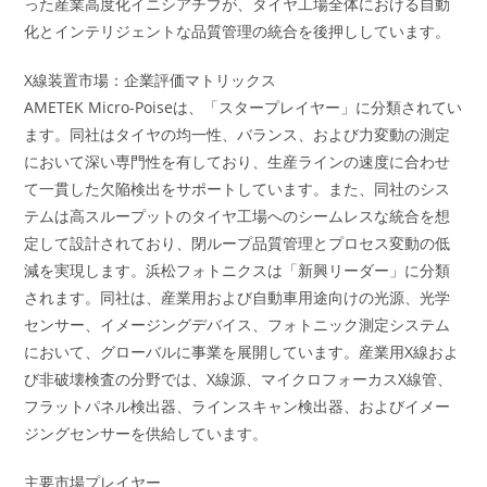
った産業高度化イニシアチブが、タイヤ工場全体における自動
化とインテリジェントな品質管理の統合を後押ししています。
X線装置市場：企業評価マトリックス
AMETEK Micro-Poiseは、「スタープレイヤー」に分類されてい
ます。同社はタイヤの均一性、バランス、および力変動の測定
において深い専門性を有しており、生産ラインの速度に合わせ
て一貫した欠陥検出をサポートしています。また、同社のシス
テムは高スループットのタイヤ工場へのシームレスな統合を想
定して設計されており、閉ループ品質管理とプロセス変動の低
減を実現します。浜松フォトニクスは「新興リーダー」に分類
されます。同社は、産業用および自動車用途向けの光源、光学
センサー、イメージングデバイス、フォトニック測定システム
において、グローバルに事業を展開しています。産業用X線およ
び非破壊検査の分野では、X線源、マイクロフォーカスX線管、
フラットパネル検出器、ラインスキャン検出器、およびイメー
ジングセンサーを供給しています。
主要市場プレイヤー