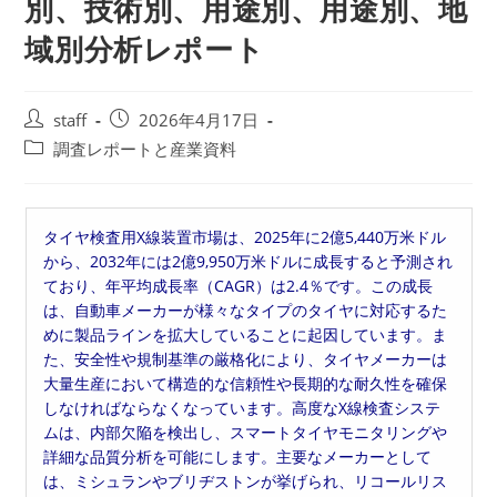
別、技術別、用途別、用途別、地
域別分析レポート
投
投
staff
2026年4月17日
稿
稿
投
調査レポートと産業資料
者:
公
稿
開
カ
日:
テ
タイヤ検査用X線装置市場は、2025年に2億5,440万米ドル
ゴ
から、2032年には2億9,950万米ドルに成長すると予測され
リ
ており、年平均成長率（CAGR）は2.4％です。この成長
ー:
は、自動車メーカーが様々なタイプのタイヤに対応するた
めに製品ラインを拡大していることに起因しています。ま
た、安全性や規制基準の厳格化により、タイヤメーカーは
大量生産において構造的な信頼性や長期的な耐久性を確保
しなければならなくなっています。高度なX線検査システ
ムは、内部欠陥を検出し、スマートタイヤモニタリングや
詳細な品質分析を可能にします。主要なメーカーとして
は、ミシュランやブリヂストンが挙げられ、リコールリス