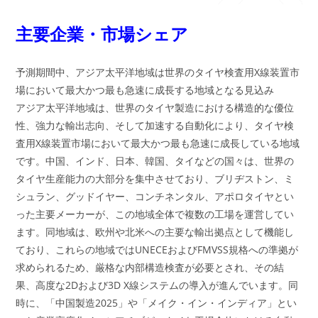
主要企業・市場シェア
予測期間中、アジア太平洋地域は世界のタイヤ検査用X線装置市
場において最大かつ最も急速に成長する地域となる見込み
アジア太平洋地域は、世界のタイヤ製造における構造的な優位
性、強力な輸出志向、そして加速する自動化により、タイヤ検
査用X線装置市場において最大かつ最も急速に成長している地域
です。中国、インド、日本、韓国、タイなどの国々は、世界の
タイヤ生産能力の大部分を集中させており、ブリヂストン、ミ
シュラン、グッドイヤー、コンチネンタル、アポロタイヤとい
った主要メーカーが、この地域全体で複数の工場を運営してい
ます。同地域は、欧州や北米への主要な輸出拠点として機能し
ており、これらの地域ではUNECEおよびFMVSS規格への準拠が
求められるため、厳格な内部構造検査が必要とされ、その結
果、高度な2Dおよび3D X線システムの導入が進んでいます。同
時に、「中国製造2025」や「メイク・イン・インディア」とい