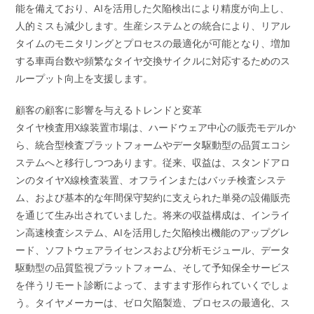
能を備えており、AIを活用した欠陥検出により精度が向上し、
人的ミスも減少します。生産システムとの統合により、リアル
タイムのモニタリングとプロセスの最適化が可能となり、増加
する車両台数や頻繁なタイヤ交換サイクルに対応するためのス
ループット向上を支援します。
顧客の顧客に影響を与えるトレンドと変革
タイヤ検査用X線装置市場は、ハードウェア中心の販売モデルか
ら、統合型検査プラットフォームやデータ駆動型の品質エコシ
ステムへと移行しつつあります。従来、収益は、スタンドアロ
ンのタイヤX線検査装置、オフラインまたはバッチ検査システ
ム、および基本的な年間保守契約に支えられた単発の設備販売
を通じて生み出されていました。将来の収益構成は、インライ
ン高速検査システム、AIを活用した欠陥検出機能のアップグレ
ード、ソフトウェアライセンスおよび分析モジュール、データ
駆動型の品質監視プラットフォーム、そして予知保全サービス
を伴うリモート診断によって、ますます形作られていくでしょ
う。タイヤメーカーは、ゼロ欠陥製造、プロセスの最適化、ス