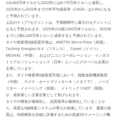
の6,460万米ドルから2032年には8,170万米ドルへと成長し、
2025年から2032年までの年平均成長率（CAGR）は3.4%になる
と予測されています。
上記のティア1セグメントは、予測期間中に最大のセグメントに
なると予想されます。2025年の2億2,560万米ドルから、2032年
までに2億6,240万米ドルへと成長すると予測されています。
タイヤ検査用X線装置市場は、AMETEK Micro-Poise（米国）、
Technip Energies N.V.（フランス）、Comet（ドイツ）、
MESNAC（中国）、およびニコンコーポレーション・インダス
トリアルソリューションズ（日本）といったグローバル企業が
主導しています。
また、タイヤ検査用X線装置市場において、鄔龍放射機器集団
（中国）、テクナ・オートマツィオーネ（イタリア）、ノース
スター・イメージング（米国）、メトリックスNDT（英国）
が、成長著しい主要企業として挙げられます。
タイヤの構造が複雑化し、品質基準が厳格化していることか
ら、高度なX線検査システムの導入が加速しています。最新の装
置は、内部構造を詳細に評価するための高速3Dイメージング機