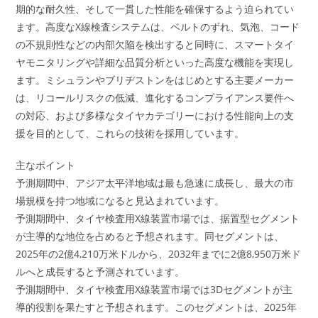
期的な耐久性、そして一貫した性能を確保するよう迫られてい
ます。高度なX線検査システムは、ベルトのずれ、気泡、コード
の不規則性などの内部欠陥を検出すると同時に、スマートタイ
ヤモニタリングや詳細な品質分析といった高度な機能を実現し
ます。ミシュランやブリヂストンをはじめとする主要メーカー
は、リコールリスクの低減、進化するコンプライアンス要件へ
の対応、および多様なタイヤカテゴリーにおける性能向上の支
援を目的として、これらの技術を採用しています。
主なポイント
予測期間中、アジア太平洋地域は最も急速に成長し、最大の市
場規模を持つ地域になると見込まれています。
予測期間中、タイヤ検査用X線装置市場では、据置型セグメント
が主導的な地位を占めると予想されます。同セグメントは、
2025年の2億4,210万米ドルから、2032年までに2億8,950万米ド
ルへと成長すると予測されています。
予測期間中、タイヤ検査用X線装置市場では3Dセグメントが主
導的役割を果たすと予想されます。このセグメントは、2025年