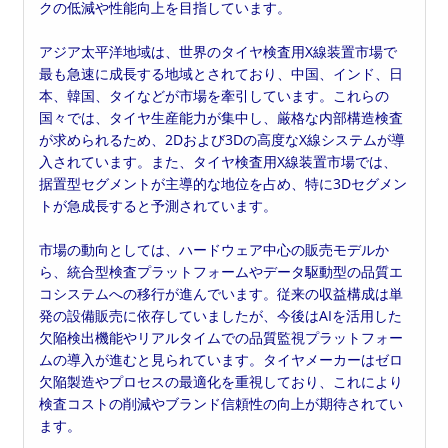
クの低減や性能向上を目指しています。
アジア太平洋地域は、世界のタイヤ検査用X線装置市場で
最も急速に成長する地域とされており、中国、インド、日
本、韓国、タイなどが市場を牽引しています。これらの
国々では、タイヤ生産能力が集中し、厳格な内部構造検査
が求められるため、2Dおよび3Dの高度なX線システムが導
入されています。また、タイヤ検査用X線装置市場では、
据置型セグメントが主導的な地位を占め、特に3Dセグメン
トが急成長すると予測されています。
市場の動向としては、ハードウェア中心の販売モデルか
ら、統合型検査プラットフォームやデータ駆動型の品質エ
コシステムへの移行が進んでいます。従来の収益構成は単
発の設備販売に依存していましたが、今後はAIを活用した
欠陥検出機能やリアルタイムでの品質監視プラットフォー
ムの導入が進むと見られています。タイヤメーカーはゼロ
欠陥製造やプロセスの最適化を重視しており、これにより
検査コストの削減やブランド信頼性の向上が期待されてい
ます。