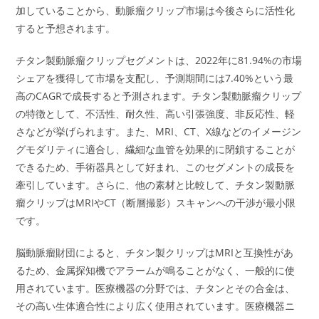
加していることから、動脈瘤クリップ市場は今後さらに活性化
すると予想されます。
チタン製動脈瘤クリップセグメントは、2022年に81.94%の市場
シェアを獲得して市場を支配し、予測期間には7.40%という最
高のCAGRで成長すると予測されます。チタン製動脈瘤クリップ
の特徴として、不活性、耐久性、高い引張強度、非反応性、軽
さなどが挙げられます。また、MRI、CT、X線などのイメージン
グモダリティに適合し、繊細な血管を効果的に閉鎖することが
できるため、手術器具として好まれ、このセグメントの成長を
牽引しています。さらに、他の素材と比較して、チタン製動脈
瘤クリップはMRIやCT（断層撮影）スキャンへの干渉が最小限
です。
脳動脈瘤財団によると、チタン製クリップはMRIと互換性があ
るため、金属探知機でアラームが鳴ることがなく、一般的に使
用されています。医療機器の分野では、チタンとその合金は、
その高い生体適合性により広く使用されています。医療機器ニ