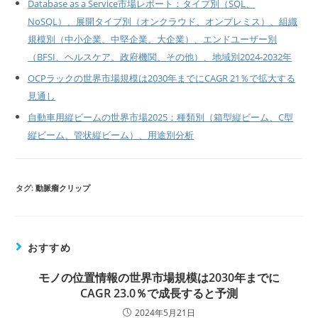
Database as a Service市場レポート：タイプ別（SQL、
NoSQL）、展開タイプ別（オンクラウド、オンプレミス）、組織
規模別（中小企業、中堅企業、大企業）、エンドユーザー別
（BFSI、ヘルスケア、政府機関、その他）、地域別2024-2032年
OCPラックの世界市場規模は2030年までにCAGR 21％で拡大する
見通し
自動車用縦ビームの世界市場2025：種類別（箱型縦ビーム、C型
縦ビーム、管状縦ビーム）、用途別分析
タグ:
動脈瘤クリップ
おすすめ
モノの位置情報の世界市場規模は2030年までに
CAGR 23.0％で成長すると予測
2024年5月21日