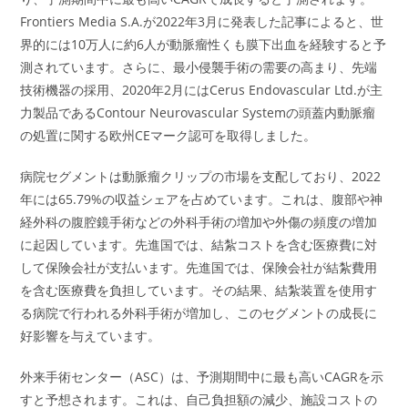
Frontiers Media S.A.が2022年3月に発表した記事によると、世
界的には10万人に約6人が動脈瘤性くも膜下出血を経験すると予
測されています。さらに、最小侵襲手術の需要の高まり、先端
技術機器の採用、2020年2月にはCerus Endovascular Ltd.が主
力製品であるContour Neurovascular Systemの頭蓋内動脈瘤
の処置に関する欧州CEマーク認可を取得しました。
病院セグメントは動脈瘤クリップの市場を支配しており、2022
年には65.79%の収益シェアを占めています。これは、腹部や神
経外科の腹腔鏡手術などの外科手術の増加や外傷の頻度の増加
に起因しています。先進国では、結紮コストを含む医療費に対
して保険会社が支払います。先進国では、保険会社が結紮費用
を含む医療費を負担しています。その結果、結紮装置を使用す
る病院で行われる外科手術が増加し、このセグメントの成長に
好影響を与えています。
外来手術センター（ASC）は、予測期間中に最も高いCAGRを示
すと予想されます。これは、自己負担額の減少、施設コストの