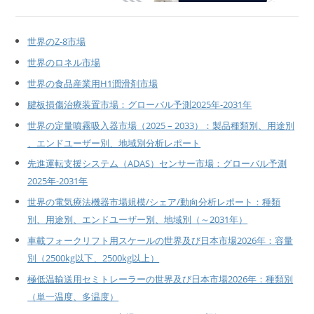
世界のZ-8市場
世界のロネル市場
世界の食品産業用H1潤滑剤市場
腱板損傷治療装置市場：グローバル予測2025年-2031年
世界の定量噴霧吸入器市場（2025 – 2033）：製品種類別、用途別
、エンドユーザー別、地域別分析レポート
先進運転支援システム（ADAS）センサー市場：グローバル予測
2025年-2031年
世界の電気療法機器市場規模/シェア/動向分析レポート：種類
別、用途別、エンドユーザー別、地域別（～2031年）
車載フォークリフト用スケールの世界及び日本市場2026年：容量
別（2500kg以下、2500kg以上）
極低温輸送用セミトレーラーの世界及び日本市場2026年：種類別
（単一温度、多温度）