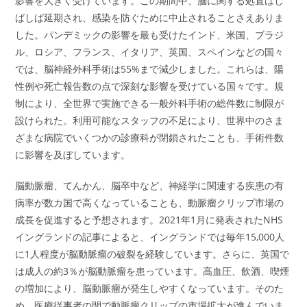
影響を大きく受けています。この期間中、脳に関する処置はし
ばしば延期され、感染を防ぐために中止されることさえありま
した。パンデミックの影響を最も受けたインド、米国、ブラジ
ル、ロシア、フランス、イタリア、英国、スペインなどの国々
では、脳神経外科手術は55%まで減少しました。これらは、陽
性例や死亡報告数の点で深刻な影響を受けている国々です。規
制により、全世界で実施できる一般外科手術の総件数に制限が
設けられた。利用可能なスタッフの不足により、世界中のさま
ざまな病院でいくつかの診療科が閉鎖されたことも、手術件数
に影響を及ぼしています。
脳動脈瘤、てんかん、脳卒中など、神経学に関連する疾患の有
病率が数カ国で高くなっていることも、動脈瘤クリップ市場の
成長を促進すると予想されます。2021年1月に発表されたNHS
イングランドの記事によると、イングランドでは毎年15,000人
に1人程度が脳動脈瘤の破裂を経験しています。さらに、英国で
は成人の約3％が脳動脈瘤を患っています。高血圧、飲酒、喫煙
の増加により、脳動脈瘤が発生しやすくなっています。そのた
め、医療従事者の間で動脈瘤クリップの市場拡大が進んでいま