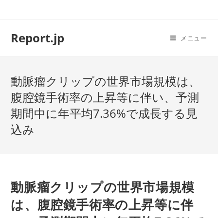
コ
ン
テ
Report.jp
メニュー
ン
ツ
へ
動脈瘤クリップの世界市場規模は、
ス
キ
腹腔鏡手術率の上昇等に伴い、予測
ッ
期間中に年平均7.36%で成長する見
プ
込み
動脈瘤クリップの世界市場規模
は、腹腔鏡手術率の上昇等に伴