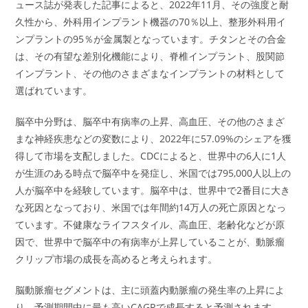
ュース誌が発表した記事によると、2022年11月、その強度と耐
久性から、外科用インプラント機器の70％以上、整形外科用イ
ンプラントの95％が金属製となっています。チタンとその合金
は、その有望な差別化機能により、脊椎インプラント、股関節
インプラント、その他のさまざまなインプラントの材料として
選ばれています。
脳卒中分野は、脳卒中有病率の上昇、高血圧、その他のさまざ
まな神経疾患などの変数により、2022年に57.09%のシェアを獲
得して市場を支配しました。CDCによると、世界中の6人に1人
が生涯のある時点で脳卒中を発症し、米国では795,000人以上の
人が脳卒中を経験しています。脳卒中は、世界中で2番目に大き
な死因となっており、米国では年間約14万人の死亡原因となっ
ています。不健康なライフスタイル、高血圧、老齢化などが原
因で、世界中で脳卒中の有病率が上昇していることが、動脈瘤
クリップ市場の成長を高めると考えられます。
脳動脈瘤セグメントは、主に頭蓋内動脈瘤の発生率の上昇によ
り、予測期間中に最も高いCAGRで成長すると予測されます。