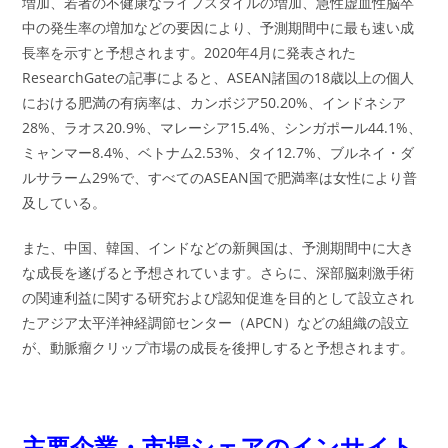
増加、若者の不健康なライフスタイルの増加、急性虚血性脳卒
中の発生率の増加などの要因により、予測期間中に最も速い成
長率を示すと予想されます。2020年4月に発表された
ResearchGateの記事によると、ASEAN諸国の18歳以上の個人
における肥満の有病率は、カンボジア50.20%、インドネシア
28%、ラオス20.9%、マレーシア15.4%、シンガポール44.1%、
ミャンマー8.4%、ベトナム2.53%、タイ12.7%、ブルネイ・ダ
ルサラーム29%で、すべてのASEAN国で肥満率は女性により普
及している。
また、中国、韓国、インドなどの新興国は、予測期間中に大き
な成長を遂げると予想されています。さらに、深部脳刺激手術
の関連利益に関する研究および認知促進を目的として設立され
たアジア太平洋神経調節センター（APCN）などの組織の設立
が、動脈瘤クリップ市場の成長を後押しすると予想されます。
主要企業・市場シェアのインサイト