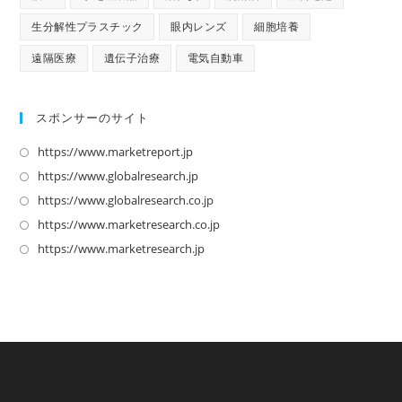
生分解性プラスチック
眼内レンズ
細胞培養
遠隔医療
遺伝子治療
電気自動車
スポンサーのサイト
https://www.marketreport.jp
新
し
https://www.globalresearch.jp
新
い
し
https://www.globalresearch.co.jp
新
タ
い
し
https://www.marketresearch.co.jp
新
ブ
タ
い
し
https://www.marketresearch.jp
新
で
ブ
タ
い
し
開
で
ブ
タ
い
く
開
で
ブ
タ
く
開
で
ブ
く
開
で
く
開