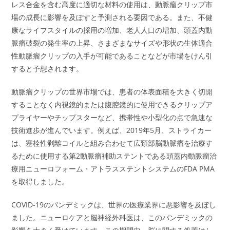
レス合金を含む高度に適切な材料の使用は、動脈瘤クリップ市
場の成長に影響を及ぼすと予測される要因である。また、不健
康なライフスタイルの採用の増加、老人人口の増加、頭蓋内動
脈瘤破裂の発生率の上昇、さまざまなサイズや形状の生体適合
性動脈瘤クリップの入手が可能であることなどが市場をけん引
すると予想されます。
動脈瘤クリップの世界市場では、患者の体表面積を大きく切開
することなく内視鏡的または腹腔鏡的に使用できるクリップア
プライヤーやチップスターなど、携帯性や小型化の点で急速な
技術進歩が進んでいます。例えば、2019年5月、ストライカー
は、塞栓性剥離コイルと組み合わせて広頚部脳動脈瘤を治療す
るために使用する第2動脈瘤補助ステントである頭蓋内動脈瘤治
療用ニューロフォーム・アトラスステントシステムのFDA PMA
を取得しました。
COVID-19のパンデミックは、世界の医療業界に悪影響を及ぼし
ました。ニューロケアと脳神経外科医は、このパンデミックの