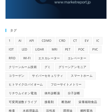
タグ
1
AI
API
CDMO
CRO
CT
EV
IC
IOT
LED
LIDAR
MRI
PET
POC
PVC
RFID
WI-FI
エスカレーター
エレベーター
クリーンルーム技術
グミ
グリーンアンモニア
コラーゲン
サイバーセキュリティ
スマートホーム
ヒトマイクロバイオーム
フローサイトメトリー
リチウムイオン電池
体外診断薬
分子診断
可変周波数ドライブ
接着剤
断熱材
栄養補助食品
検査
水処理薬品
活性炭
潤滑油
燃料電池