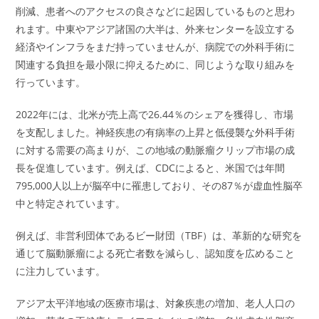
削減、患者へのアクセスの良さなどに起因しているものと思わ
れます。中東やアジア諸国の大半は、外来センターを設立する
経済やインフラをまだ持っていませんが、病院での外科手術に
関連する負担を最小限に抑えるために、同じような取り組みを
行っています。
2022年には、北米が売上高で26.44％のシェアを獲得し、市場
を支配しました。神経疾患の有病率の上昇と低侵襲な外科手術
に対する需要の高まりが、この地域の動脈瘤クリップ市場の成
長を促進しています。例えば、CDCによると、米国では年間
795,000人以上が脳卒中に罹患しており、その87％が虚血性脳卒
中と特定されています。
例えば、非営利団体であるビー財団（TBF）は、革新的な研究を
通じて脳動脈瘤による死亡者数を減らし、認知度を広めること
に注力しています。
アジア太平洋地域の医療市場は、対象疾患の増加、老人人口の