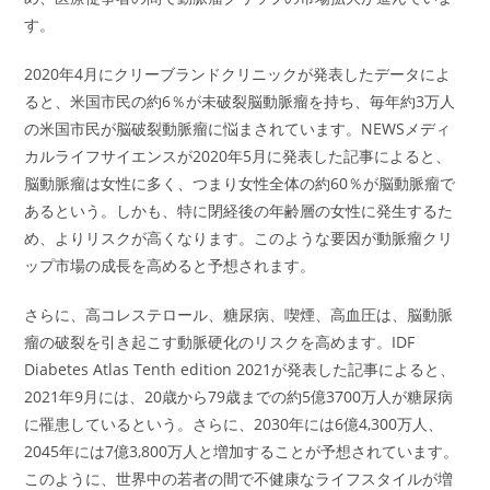
す。
2020年4月にクリーブランドクリニックが発表したデータによ
ると、米国市民の約6％が未破裂脳動脈瘤を持ち、毎年約3万人
の米国市民が脳破裂動脈瘤に悩まされています。NEWSメディ
カルライフサイエンスが2020年5月に発表した記事によると、
脳動脈瘤は女性に多く、つまり女性全体の約60％が脳動脈瘤で
あるという。しかも、特に閉経後の年齢層の女性に発生するた
め、よりリスクが高くなります。このような要因が動脈瘤クリ
ップ市場の成長を高めると予想されます。
さらに、高コレステロール、糖尿病、喫煙、高血圧は、脳動脈
瘤の破裂を引き起こす動脈硬化のリスクを高めます。IDF
Diabetes Atlas Tenth edition 2021が発表した記事によると、
2021年9月には、20歳から79歳までの約5億3700万人が糖尿病
に罹患しているという。さらに、2030年には6億4,300万人、
2045年には7億3,800万人と増加することが予想されています。
このように、世界中の若者の間で不健康なライフスタイルが増