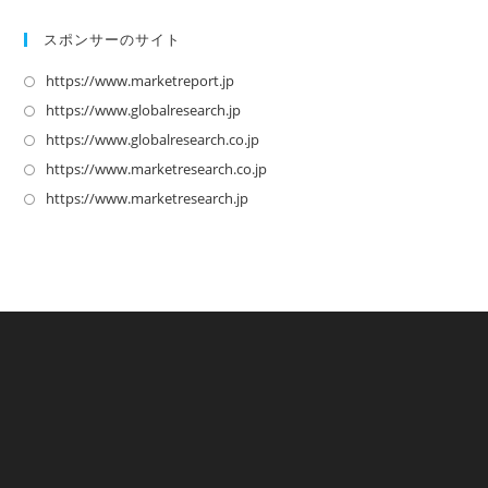
スポンサーのサイト
https://www.marketreport.jp
新
し
https://www.globalresearch.jp
新
い
し
https://www.globalresearch.co.jp
新
タ
い
し
https://www.marketresearch.co.jp
新
ブ
タ
い
し
https://www.marketresearch.jp
新
で
ブ
タ
い
し
開
で
ブ
タ
い
く
開
で
ブ
タ
く
開
で
ブ
く
開
で
く
開
く