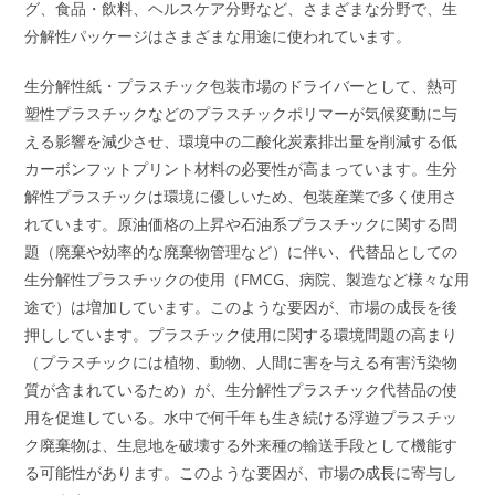
グ、食品・飲料、ヘルスケア分野など、さまざまな分野で、生
分解性パッケージはさまざまな用途に使われています。
生分解性紙・プラスチック包装市場のドライバーとして、熱可
塑性プラスチックなどのプラスチックポリマーが気候変動に与
える影響を減少させ、環境中の二酸化炭素排出量を削減する低
カーボンフットプリント材料の必要性が高まっています。生分
解性プラスチックは環境に優しいため、包装産業で多く使用さ
れています。原油価格の上昇や石油系プラスチックに関する問
題（廃棄や効率的な廃棄物管理など）に伴い、代替品としての
生分解性プラスチックの使用（FMCG、病院、製造など様々な用
途で）は増加しています。このような要因が、市場の成長を後
押ししています。プラスチック使用に関する環境問題の高まり
（プラスチックには植物、動物、人間に害を与える有害汚染物
質が含まれているため）が、生分解性プラスチック代替品の使
用を促進している。水中で何千年も生き続ける浮遊プラスチッ
ク廃棄物は、生息地を破壊する外来種の輸送手段として機能す
る可能性があります。このような要因が、市場の成長に寄与し