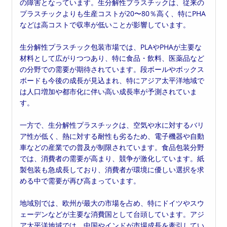
の障害となっています。生分解性プラスチックは、従来の
プラスチックよりも生産コストが20〜80％高く、特にPHA
などは高コストで収率が低いことが影響しています。
生分解性プラスチック包装市場では、PLAやPHAが主要な
材料として広がりつつあり、特に食品・飲料、医薬品など
の分野での需要が期待されています。段ボールやボックス
ボードも今後の成長が見込まれ、特にアジア太平洋地域で
は人口増加や都市化に伴い高い成長率が予測されていま
す。
一方で、生分解性プラスチックは、空気や水に対するバリ
ア性が低く、熱に対する耐性も劣るため、電子機器や自動
車などの産業での普及が制限されています。食品包装分野
では、消費者の需要が高まり、競争が激化しています。紙
製包装も急成長しており、消費者が環境に優しい選択を求
める中で需要が再び高まっています。
地域別では、欧州が最大の市場を占め、特にドイツやスウ
ェーデンなどが主要な消費国として台頭しています。アジ
ア太平洋地域では、中国やインドが市場成長を牽引してい