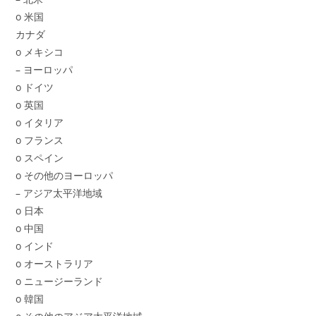
o 米国
カナダ
o メキシコ
– ヨーロッパ
o ドイツ
o 英国
o イタリア
o フランス
o スペイン
o その他のヨーロッパ
– アジア太平洋地域
o 日本
o 中国
o インド
o オーストラリア
o ニュージーランド
o 韓国