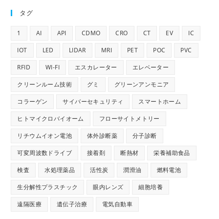
タグ
1
AI
API
CDMO
CRO
CT
EV
IC
IOT
LED
LIDAR
MRI
PET
POC
PVC
RFID
WI-FI
エスカレーター
エレベーター
クリーンルーム技術
グミ
グリーンアンモニア
コラーゲン
サイバーセキュリティ
スマートホーム
ヒトマイクロバイオーム
フローサイトメトリー
リチウムイオン電池
体外診断薬
分子診断
可変周波数ドライブ
接着剤
断熱材
栄養補助食品
検査
水処理薬品
活性炭
潤滑油
燃料電池
生分解性プラスチック
眼内レンズ
細胞培養
遠隔医療
遺伝子治療
電気自動車