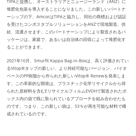
TIPAと提携し、オーストラリアとニュージーランド（ANZ）に
堆肥化包装を導入することになりました。この新しいパートナ
ーシップの下、AmcorはTIPAと協力し、同社の商標および認証
を受けたコンポスタブルソリューションをANZで現地製造、供
給、流通させます。このパートナーシップにより製造されるパ
ッケージは、家庭で、あるいは自治体の回収によって堆肥化す
ることができます。
2021年10月、Smurfit Kappa Bag-in-Boxは、高く評価されてい
るVitop®タップの新しい、より持続可能なバージョン、バイオ
ベースのPP樹脂から作られた新しいVitop® Renewを発表しま
す。この革新的な開発は、プラスチック化学リサイクルから得
られた原材料を含むEリサイクルフィルムEVOHで製造されたボ
ックス内の袋で既に取られているアプローチを組み合わせたも
のです。つまり、この新しい袋は、53％が再生可能な材料で構
成されているのです。