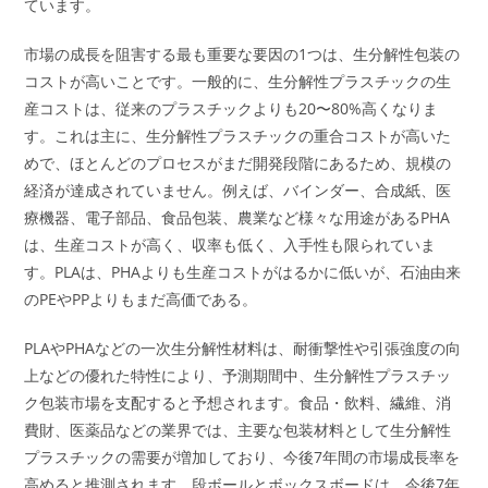
ています。
市場の成長を阻害する最も重要な要因の1つは、生分解性包装の
コストが高いことです。一般的に、生分解性プラスチックの生
産コストは、従来のプラスチックよりも20〜80%高くなりま
す。これは主に、生分解性プラスチックの重合コストが高いた
めで、ほとんどのプロセスがまだ開発段階にあるため、規模の
経済が達成されていません。例えば、バインダー、合成紙、医
療機器、電子部品、食品包装、農業など様々な用途があるPHA
は、生産コストが高く、収率も低く、入手性も限られていま
す。PLAは、PHAよりも生産コストがはるかに低いが、石油由来
のPEやPPよりもまだ高価である。
PLAやPHAなどの一次生分解性材料は、耐衝撃性や引張強度の向
上などの優れた特性により、予測期間中、生分解性プラスチッ
ク包装市場を支配すると予想されます。食品・飲料、繊維、消
費財、医薬品などの業界では、主要な包装材料として生分解性
プラスチックの需要が増加しており、今後7年間の市場成長率を
高めると推測されます。段ボールとボックスボードは、今後7年