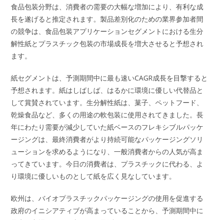
食品包装分野は、消費者の需要の大幅な増加により、有利な成
長を遂げると推定されます。製品差別化のための業界参加者間
の競争は、食品包装アプリケーションセグメントにおける生分
解性紙とプラスチック包装の市場成長を増大させると予想され
ます。
紙セグメントは、予測期間中に最も速いCAGR成長を目撃すると
予想されます。紙はしばしば、はるかに環境に優しい代替品と
して賞賛されています。生分解性紙は、菓子、ペットフード、
乾燥食品など、多くの用途の軟包装に使用されてきました。長
年にわたり需要が減少していた紙ベースのフレキシブルパッケ
ージングは、最終消費者がより持続可能なパッケージングソリ
ューションを求めるようになり、一般消費者からの人気が高ま
ってきています。今日の消費者は、プラスチックに代わる、よ
り環境に優しいものとして紙を広く見なしています。
欧州は、バイオプラスチックパッケージングの使用を促進する
政府のイニシアティブが高まっていることから、予測期間中に