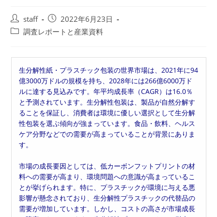
投
投
staff
2022年6月23日
稿
稿
投
調査レポートと産業資料
者:
公
稿
開
カ
日:
テ
生分解性紙・プラスチック包装の世界市場は、2021年に94
ゴ
億3000万ドルの規模を持ち、2028年には266億6000万ド
リ
ルに達する見込みです。年平均成長率（CAGR）は16.0％
ー:
と予測されています。生分解性包装は、製品が自然分解す
ることを保証し、消費者は環境に優しい選択として生分解
性包装を選ぶ傾向が強まっています。食品・飲料、ヘルス
ケア分野などでの需要が高まっていることが背景にありま
す。
市場の成長要因としては、低カーボンフットプリントの材
料への需要が高まり、環境問題への意識が高まっているこ
とが挙げられます。特に、プラスチックが環境に与える悪
影響が懸念されており、生分解性プラスチックの代替品の
需要が増加しています。しかし、コストの高さが市場成長