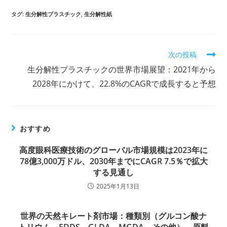
タグ:
生分解性プラスチック
,
生分解性紙
そ
次の投稿
の
生分解性プラスチックの世界市場展望：2021年から
他
の
2028年にかけて、22.8%のCAGRで成長すると予想
記
事
を
読
おすすめ
む
高度眼科医療技術のグローバル市場規模は2023年に
78億3,000万ドル、2030年までにCAGR 7.5％で拡大
する見通し
2025年1月13日
世界の天然キレート剤市場：種類別（グルコン酸ナ
トリウム、EDDS、GLDA、MGDA、その他）、原料